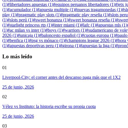
(
1
)
#
libertadores apuestas
(
1
)
#
equipos peruanos libertadores
(
1
)
#
jetx 
(
1
)
#
acumulador
(
1
)
#
apuesta multiple
(
1
)
#
nuevas tragamonedas
(
1
)
#
sl
play
(
1
)
#
pragmatic play slots
(
1
)
#
pragmatic play reseña
(
1
)
#
slots peru
(
1
)
#
slots perú
(
1
)
#
sweet bonanza
(
1
)
#
sweet bonanza reseña
(
1
)
#
sweet
(
1
)
#
starlight princess rtp
(
1
)
#
inter miami
(
1
)
#
lafc
(
1
)
#
apuestas mls
(
1
)
(
1
)
#
ac milan vs inter
(
1
)
#
boys
(
1
)
#
warriors
(
1
)
#
sudamericano de vole
2026
(
1
)
#
unicaja
(
1
)
#
baloncesto español
(
1
)
#
cuotas europa
(
1
)
#
paulo
(
1
)
#
benfica
(
1
)
#
psg vs mónaco
(
1
)
#
champions league 2026
(
1
)
#
hora 
(
1
)
#
apuestas deportivas peru
(
1
)
#
girona
(
1
)
#
apuestas la liga
(
1
)
#
pronó
Lo más leído
01
Liverpool-City: el corner antes del descanso paga más que el 1X2
25 de junio, 2026
02
Vélez vs Instituto: la historia escribe su propia cuota
25 de junio, 2026
03