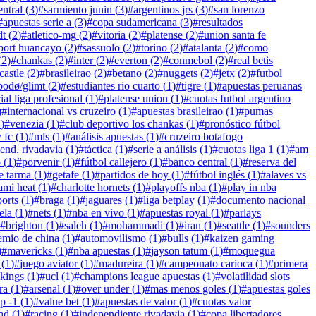
entral
(
3
)
#
sarmiento junin
(
3
)
#
argentinos jrs
(
3
)
#
san lorenzo
#
apuestas serie a
(
3
)
#
copa sudamericana
(
3
)
#
resultados
dt
(
2
)
#
atletico-mg
(
2
)
#
vitoria
(
2
)
#
platense
(
2
)
#
union santa fe
port huancayo
(
2
)
#
sassuolo
(
2
)
#
torino
(
2
)
#
atalanta
(
2
)
#
como
(
2
)
#
chankas
(
2
)
#
inter
(
2
)
#
everton
(
2
)
#
conmebol
(
2
)
#
real betis
astle
(
2
)
#
brasileirao
(
2
)
#
betano
(
2
)
#
nuggets
(
2
)
#
jetx
(
2
)
#
futbol
bodø/glimt
(
2
)
#
estudiantes rio cuarto
(
1
)
#
tigre
(
1
)
#
apuestas peruanas
rial liga profesional
(
1
)
#
platense union
(
1
)
#
cuotas futbol argentino
)
#
internacional vs cruzeiro
(
1
)
#
apuestas brasileirao
(
1
)
#
pumas
1
)
#
venezia
(
1
)
#
club deportivo los chankas
(
1
)
#
pronóstico fútbol
 fc
(
1
)
#
mls
(
1
)
#
análisis apuestas
(
1
)
#
cruzeiro botafogo
end. rivadavia
(
1
)
#
táctica
(
1
)
#
serie a análisis
(
1
)
#
cuotas liga 1
(
1
)
#
am
o
(
1
)
#
porvenir
(
1
)
#
fútbol callejero
(
1
)
#
banco central
(
1
)
#
reserva del
e tarma
(
1
)
#
getafe
(
1
)
#
partidos de hoy
(
1
)
#
fútbol inglés
(
1
)
#
alaves vs
ami heat
(
1
)
#
charlotte hornets
(
1
)
#
playoffs nba
(
1
)
#
play in nba
ports
(
1
)
#
braga
(
1
)
#
jaguares
(
1
)
#
liga betplay
(
1
)
#
documento nacional
ela
(
1
)
#
nets
(
1
)
#
nba en vivo
(
1
)
#
apuestas royal
(
1
)
#
parlays
#
brighton
(
1
)
#
saleh
(
1
)
#
mohammadi
(
1
)
#
iran
(
1
)
#
seattle
(
1
)
#
sounders
emio de china
(
1
)
#
automovilismo
(
1
)
#
bulls
(
1
)
#
kaizen gaming
)
#
mavericks
(
1
)
#
nba apuestas
(
1
)
#
jayson tatum
(
1
)
#
moquegua
(
1
)
#
juego aviator
(
1
)
#
madureira
(
1
)
#
campeonato carioca
(
1
)
#
primera
kings
(
1
)
#
ucl
(
1
)
#
champions league apuestas
(
1
)
#
volatilidad slots
ra
(
1
)
#
arsenal
(
1
)
#
over under
(
1
)
#
mas menos goles
(
1
)
#
apuestas goles
p -1
(
1
)
#
value bet
(
1
)
#
apuestas de valor
(
1
)
#
cuotas valor
dad
(
1
)
#
racing
(
1
)
#
independiente rivadavia
(
1
)
#
copa libertadores