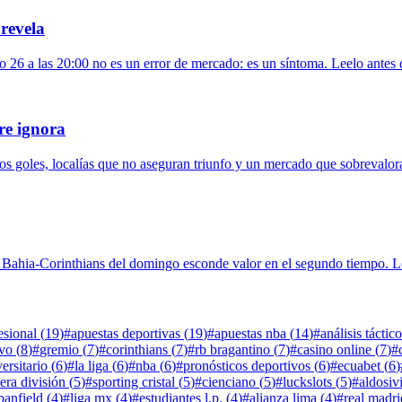
 revela
 26 a las 20:00 no es un error de mercado: es un síntoma. Leelo antes 
re ignora
 goles, localías que no aseguran triunfo y un mercado que sobrevalora a
 Bahia-Corinthians del domingo esconde valor en el segundo tiempo. Lo 
esional
(
19
)
#
apuestas deportivas
(
19
)
#
apuestas nba
(
14
)
#
análisis táctico
ivo
(
8
)
#
gremio
(
7
)
#
corinthians
(
7
)
#
rb bragantino
(
7
)
#
casino online
(
7
)
#
ersitario
(
6
)
#
la liga
(
6
)
#
nba
(
6
)
#
pronósticos deportivos
(
6
)
#
ecuabet
(
6
)
era división
(
5
)
#
sporting cristal
(
5
)
#
cienciano
(
5
)
#
luckslots
(
5
)
#
aldosiv
banfield
(
4
)
#
liga mx
(
4
)
#
estudiantes l.p.
(
4
)
#
alianza lima
(
4
)
#
real madri