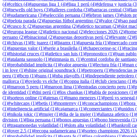
(
4
)
#
celtics
(
4
)
#
apuestas liga 1
(
4
)
#
liga 1 perú
(
4
)
#
defensa y justicia
(
3
(
3
)
#
newells old boys
(
3
)
#
talleres cordoba
(
3
)
#
barracas central
(
3
)
#
lan
(
3
)
#
sudamericana
(
3
)
#
selección peruana
(
3
)
#
lebron james
(
3
)
#
slots p
(
2
)
#
pelota parada
(
2
)
#
apuestas fútbol argentino
(
2
)
#
valor
(
2
)
#
sao pau
(
2
)
#
cusco fc
(
2
)
#
apuestas argentina
(
2
)
#
atletico tucuman
(
2
)
#
slot mac
(
2
)
#
europa league
(
2
)
#
atletico nacional
(
2
)
#
elecciones 2026
(
2
)
#
torne
peruano
(
2
)
#
binacional
(
2
)
#
apuestas deportivas perú
(
2
)
#
levante
(
2
)
#
(
1
)
#
chivas
(
1
)
#
fc juarez
(
1
)
#
ligamx
(
1
)
#
apuesta fría
(
1
)
#
mercado corn
(
1
)
#
apuestas valor
(
1
)
#
serie a brasileña
(
1
)
#
chapecoense-sc
(
1
)
#
racin
(
1
)
#
historial cruces
(
1
)
#
atletico san luis
(
1
)
#
pronostico
(
1
)
#
juan pablo 
(
1
)
#
atalanta sassuolo
(
1
)
#
gimnasia m.
(
1
)
#
central cordoba de santiago
(
1
)
#
probabilidad implicita
(
1
)
#
valor apuesta
(
1
)
#
lectura fría
(
1
)
#
man c
i in love
(
1
)
#
shine original soundtrack
(
1
)
#
petroperu
(
1
)
#
tendencias p
peru
(
1
)
#
bcrp
(
1
)
#
suns
(
1
)
#
nba playoffs
(
1
)
#
independiente petrolero
(
mallorca
(
1
)
#
oviedo vs elche
(
1
)
#
coppa italia
(
1
)
#
club cienciano
(
1
)
#
(
1
)
#
maroon 5 peru
(
1
)
#
maroon lima
(
1
)
#
entradas concierto peru
(
1
)
#
de identidad
(
1
)
#
dni perú
(
1
)
#
los chankas
(
1
)
#
tabla de posiciones
(
1
)
(
1
)
#
sorteos online
(
1
)
#
atenas
(
1
)
#
mano menezes
(
1
)
#
perú vs senegal
(
1
)
#
whitecaps
(
1
)
#
betis
(
1
)
#
monterrey
(
1
)
#
concachampions
(
1
)
#
hora
(
1
)
#
inteligencia artificial
(
1
)
#
cajamarca
(
1
)
#
comerciantes
(
1
)
#
unidos
(
(
1
)
#
nikola jokic
(
1
)
#
mujer
(
1
)
#
dia de la mujer
(
1
)
#
alianza atletico
(
1
)
division
(
1
)
#
liga peruana
(
1
)
#
bonos apuestas
(
1
)
#
bono bienvenida
(
1
)
(
1
)
#
tragamonedas volatilidad
(
1
)
#
slots alta volatilidad
(
1
)
#
bankroll ca
(
1
)
#
over 2.5
(
1
)
#
recopa sudamericana
(
1
)
#
sorteo champions 2026
(
1
)
(
1
)
#
probabilidad implícita
(
1
)
#
santa fe
(
1
)
#
liga colombiana
(
1
)
#
pronó