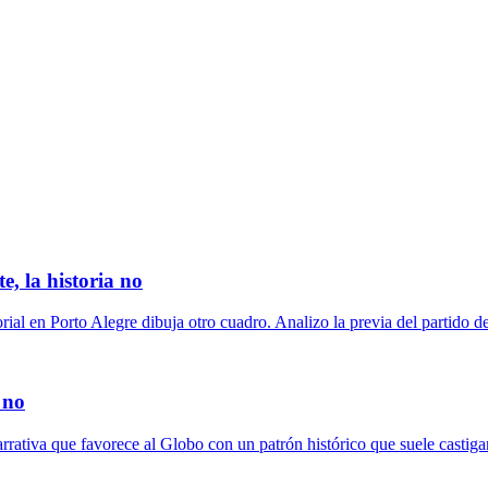
e, la historia no
orial en Porto Alegre dibuja otro cuadro. Analizo la previa del partido de
 no
rativa que favorece al Globo con un patrón histórico que suele castigar 