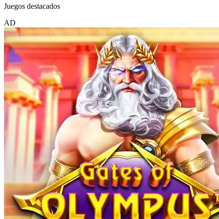
Juegos destacados
AD