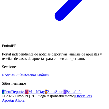
FutbolPE
Portal independiente de noticias deportivas, análisis de apuestas y
reseñas de casas de apuestas para el mercado peruano.
Secciones
Noticias
Guías
Reseñas
Análisis
Sitios hermanos
P
PeruDeportes
M
MatchDay
Z
ZonaSport
P
PelotaInfo
©
2026
FutbolPE
|
18+ Juega responsablemente
|
LucksSlots
Apostar Ahora