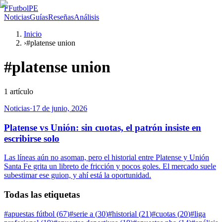
F
FutbolPE
Noticias
Guías
Reseñas
Análisis
Inicio
›
#platense union
#
platense union
1
artículo
Noticias
·
17 de junio, 2026
Platense vs Unión: sin cuotas, el patrón insiste en
escribirse solo
Las líneas aún no asoman, pero el historial entre Platense y Unión
Santa Fe grita un libreto de fricción y pocos goles. El mercado suele
subestimar ese guion, y ahí está la oportunidad.
Todas las etiquetas
#
apuestas fútbol
(
67
)
#
serie a
(
30
)
#
historial
(
21
)
#
cuotas
(
20
)
#
liga