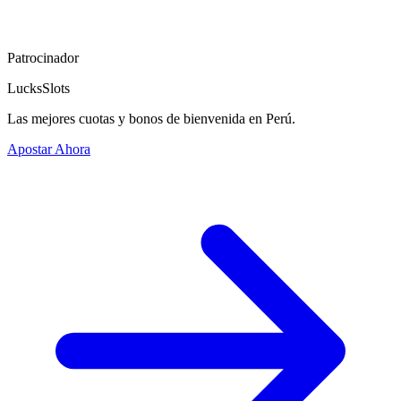
Patrocinador
LucksSlots
Las mejores cuotas y bonos de bienvenida en Perú.
Apostar Ahora