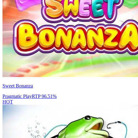
Sweet Bonanza
Pragmatic Play
RTP
96.51
%
HOT