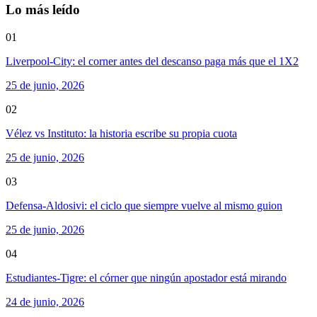
Lo más leído
01
Liverpool-City: el corner antes del descanso paga más que el 1X2
25 de junio, 2026
02
Vélez vs Instituto: la historia escribe su propia cuota
25 de junio, 2026
03
Defensa-Aldosivi: el ciclo que siempre vuelve al mismo guion
25 de junio, 2026
04
Estudiantes-Tigre: el córner que ningún apostador está mirando
24 de junio, 2026