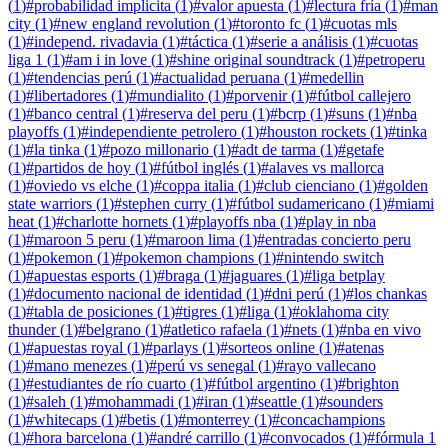
(
1
)
#
probabilidad implicita
(
1
)
#
valor apuesta
(
1
)
#
lectura fría
(
1
)
#
man
city
(
1
)
#
new england revolution
(
1
)
#
toronto fc
(
1
)
#
cuotas mls
(
1
)
#
independ. rivadavia
(
1
)
#
táctica
(
1
)
#
serie a análisis
(
1
)
#
cuotas
liga 1
(
1
)
#
am i in love
(
1
)
#
shine original soundtrack
(
1
)
#
petroperu
(
1
)
#
tendencias perú
(
1
)
#
actualidad peruana
(
1
)
#
medellin
(
1
)
#
libertadores
(
1
)
#
mundialito
(
1
)
#
porvenir
(
1
)
#
fútbol callejero
(
1
)
#
banco central
(
1
)
#
reserva del peru
(
1
)
#
bcrp
(
1
)
#
suns
(
1
)
#
nba
playoffs
(
1
)
#
independiente petrolero
(
1
)
#
houston rockets
(
1
)
#
tinka
(
1
)
#
la tinka
(
1
)
#
pozo millonario
(
1
)
#
adt de tarma
(
1
)
#
getafe
(
1
)
#
partidos de hoy
(
1
)
#
fútbol inglés
(
1
)
#
alaves vs mallorca
(
1
)
#
oviedo vs elche
(
1
)
#
coppa italia
(
1
)
#
club cienciano
(
1
)
#
golden
state warriors
(
1
)
#
stephen curry
(
1
)
#
fútbol sudamericano
(
1
)
#
miami
heat
(
1
)
#
charlotte hornets
(
1
)
#
playoffs nba
(
1
)
#
play in nba
(
1
)
#
maroon 5 peru
(
1
)
#
maroon lima
(
1
)
#
entradas concierto peru
(
1
)
#
pokemon
(
1
)
#
pokemon champions
(
1
)
#
nintendo switch
(
1
)
#
apuestas esports
(
1
)
#
braga
(
1
)
#
jaguares
(
1
)
#
liga betplay
(
1
)
#
documento nacional de identidad
(
1
)
#
dni perú
(
1
)
#
los chankas
(
1
)
#
tabla de posiciones
(
1
)
#
tigres
(
1
)
#
liga
(
1
)
#
oklahoma city
thunder
(
1
)
#
belgrano
(
1
)
#
atletico rafaela
(
1
)
#
nets
(
1
)
#
nba en vivo
(
1
)
#
apuestas royal
(
1
)
#
parlays
(
1
)
#
sorteos online
(
1
)
#
atenas
(
1
)
#
mano menezes
(
1
)
#
perú vs senegal
(
1
)
#
rayo vallecano
(
1
)
#
estudiantes de río cuarto
(
1
)
#
fútbol argentino
(
1
)
#
brighton
(
1
)
#
saleh
(
1
)
#
mohammadi
(
1
)
#
iran
(
1
)
#
seattle
(
1
)
#
sounders
(
1
)
#
whitecaps
(
1
)
#
betis
(
1
)
#
monterrey
(
1
)
#
concachampions
(
1
)
#
hora barcelona
(
1
)
#
andré carrillo
(
1
)
#
convocados
(
1
)
#
fórmula 1