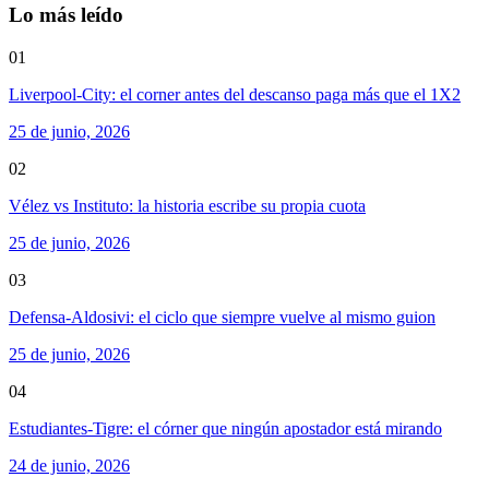
Lo más leído
01
Liverpool-City: el corner antes del descanso paga más que el 1X2
25 de junio, 2026
02
Vélez vs Instituto: la historia escribe su propia cuota
25 de junio, 2026
03
Defensa-Aldosivi: el ciclo que siempre vuelve al mismo guion
25 de junio, 2026
04
Estudiantes-Tigre: el córner que ningún apostador está mirando
24 de junio, 2026