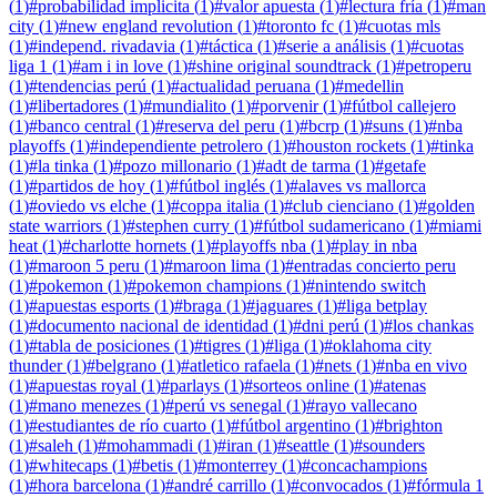
(
1
)
#
probabilidad implicita
(
1
)
#
valor apuesta
(
1
)
#
lectura fría
(
1
)
#
man
city
(
1
)
#
new england revolution
(
1
)
#
toronto fc
(
1
)
#
cuotas mls
(
1
)
#
independ. rivadavia
(
1
)
#
táctica
(
1
)
#
serie a análisis
(
1
)
#
cuotas
liga 1
(
1
)
#
am i in love
(
1
)
#
shine original soundtrack
(
1
)
#
petroperu
(
1
)
#
tendencias perú
(
1
)
#
actualidad peruana
(
1
)
#
medellin
(
1
)
#
libertadores
(
1
)
#
mundialito
(
1
)
#
porvenir
(
1
)
#
fútbol callejero
(
1
)
#
banco central
(
1
)
#
reserva del peru
(
1
)
#
bcrp
(
1
)
#
suns
(
1
)
#
nba
playoffs
(
1
)
#
independiente petrolero
(
1
)
#
houston rockets
(
1
)
#
tinka
(
1
)
#
la tinka
(
1
)
#
pozo millonario
(
1
)
#
adt de tarma
(
1
)
#
getafe
(
1
)
#
partidos de hoy
(
1
)
#
fútbol inglés
(
1
)
#
alaves vs mallorca
(
1
)
#
oviedo vs elche
(
1
)
#
coppa italia
(
1
)
#
club cienciano
(
1
)
#
golden
state warriors
(
1
)
#
stephen curry
(
1
)
#
fútbol sudamericano
(
1
)
#
miami
heat
(
1
)
#
charlotte hornets
(
1
)
#
playoffs nba
(
1
)
#
play in nba
(
1
)
#
maroon 5 peru
(
1
)
#
maroon lima
(
1
)
#
entradas concierto peru
(
1
)
#
pokemon
(
1
)
#
pokemon champions
(
1
)
#
nintendo switch
(
1
)
#
apuestas esports
(
1
)
#
braga
(
1
)
#
jaguares
(
1
)
#
liga betplay
(
1
)
#
documento nacional de identidad
(
1
)
#
dni perú
(
1
)
#
los chankas
(
1
)
#
tabla de posiciones
(
1
)
#
tigres
(
1
)
#
liga
(
1
)
#
oklahoma city
thunder
(
1
)
#
belgrano
(
1
)
#
atletico rafaela
(
1
)
#
nets
(
1
)
#
nba en vivo
(
1
)
#
apuestas royal
(
1
)
#
parlays
(
1
)
#
sorteos online
(
1
)
#
atenas
(
1
)
#
mano menezes
(
1
)
#
perú vs senegal
(
1
)
#
rayo vallecano
(
1
)
#
estudiantes de río cuarto
(
1
)
#
fútbol argentino
(
1
)
#
brighton
(
1
)
#
saleh
(
1
)
#
mohammadi
(
1
)
#
iran
(
1
)
#
seattle
(
1
)
#
sounders
(
1
)
#
whitecaps
(
1
)
#
betis
(
1
)
#
monterrey
(
1
)
#
concachampions
(
1
)
#
hora barcelona
(
1
)
#
andré carrillo
(
1
)
#
convocados
(
1
)
#
fórmula 1