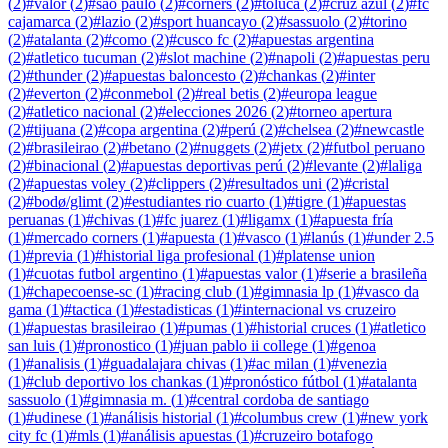
(
2
)
#
valor
(
2
)
#
sao paulo
(
2
)
#
córners
(
2
)
#
toluca
(
2
)
#
cruz azul
(
2
)
#
fc
cajamarca
(
2
)
#
lazio
(
2
)
#
sport huancayo
(
2
)
#
sassuolo
(
2
)
#
torino
(
2
)
#
atalanta
(
2
)
#
como
(
2
)
#
cusco fc
(
2
)
#
apuestas argentina
(
2
)
#
atletico tucuman
(
2
)
#
slot machine
(
2
)
#
napoli
(
2
)
#
apuestas peru
(
2
)
#
thunder
(
2
)
#
apuestas baloncesto
(
2
)
#
chankas
(
2
)
#
inter
(
2
)
#
everton
(
2
)
#
conmebol
(
2
)
#
real betis
(
2
)
#
europa league
(
2
)
#
atletico nacional
(
2
)
#
elecciones 2026
(
2
)
#
torneo apertura
(
2
)
#
tijuana
(
2
)
#
copa argentina
(
2
)
#
perú
(
2
)
#
chelsea
(
2
)
#
newcastle
(
2
)
#
brasileirao
(
2
)
#
betano
(
2
)
#
nuggets
(
2
)
#
jetx
(
2
)
#
futbol peruano
(
2
)
#
binacional
(
2
)
#
apuestas deportivas perú
(
2
)
#
levante
(
2
)
#
laliga
(
2
)
#
apuestas voley
(
2
)
#
clippers
(
2
)
#
resultados uni
(
2
)
#
cristal
(
2
)
#
bodø/glimt
(
2
)
#
estudiantes rio cuarto
(
1
)
#
tigre
(
1
)
#
apuestas
peruanas
(
1
)
#
chivas
(
1
)
#
fc juarez
(
1
)
#
ligamx
(
1
)
#
apuesta fría
(
1
)
#
mercado corners
(
1
)
#
apuesta
(
1
)
#
vasco
(
1
)
#
lanús
(
1
)
#
under 2.5
(
1
)
#
previa
(
1
)
#
historial liga profesional
(
1
)
#
platense union
(
1
)
#
cuotas futbol argentino
(
1
)
#
apuestas valor
(
1
)
#
serie a brasileña
(
1
)
#
chapecoense-sc
(
1
)
#
racing club
(
1
)
#
gimnasia lp
(
1
)
#
vasco da
gama
(
1
)
#
tactica
(
1
)
#
estadisticas
(
1
)
#
internacional vs cruzeiro
(
1
)
#
apuestas brasileirao
(
1
)
#
pumas
(
1
)
#
historial cruces
(
1
)
#
atletico
san luis
(
1
)
#
pronostico
(
1
)
#
juan pablo ii college
(
1
)
#
genoa
(
1
)
#
analisis
(
1
)
#
guadalajara chivas
(
1
)
#
ac milan
(
1
)
#
venezia
(
1
)
#
club deportivo los chankas
(
1
)
#
pronóstico fútbol
(
1
)
#
atalanta
sassuolo
(
1
)
#
gimnasia m.
(
1
)
#
central cordoba de santiago
(
1
)
#
udinese
(
1
)
#
análisis historial
(
1
)
#
columbus crew
(
1
)
#
new york
city fc
(
1
)
#
mls
(
1
)
#
análisis apuestas
(
1
)
#
cruzeiro botafogo