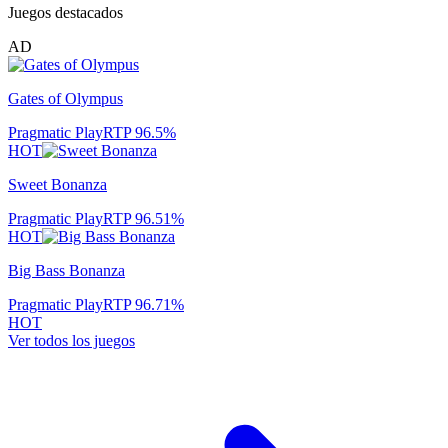
Juegos destacados
AD
Gates of Olympus
Pragmatic Play
RTP
96.5
%
HOT
Sweet Bonanza
Pragmatic Play
RTP
96.51
%
HOT
Big Bass Bonanza
Pragmatic Play
RTP
96.71
%
HOT
Ver todos los juegos