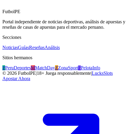
FutbolPE
Portal independiente de noticias deportivas, análisis de apuestas y
reseñas de casas de apuestas para el mercado peruano.
Secciones
Noticias
Guías
Reseñas
Análisis
Sitios hermanos
P
PeruDeportes
M
MatchDay
Z
ZonaSport
P
PelotaInfo
©
2026
FutbolPE
|
18+ Juega responsablemente
|
LucksSlots
Apostar Ahora