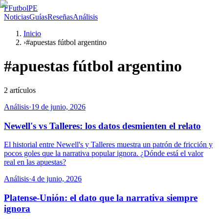
F
FutbolPE
Noticias
Guías
Reseñas
Análisis
Inicio
›
#apuestas fútbol argentino
#
apuestas fútbol argentino
2
artículos
Análisis
·
19 de junio, 2026
Newell's vs Talleres: los datos desmienten el relato
El historial entre Newell's y Talleres muestra un patrón de fricción y
pocos goles que la narrativa popular ignora. ¿Dónde está el valor
real en las apuestas?
Análisis
·
4 de junio, 2026
Platense-Unión: el dato que la narrativa siempre
ignora