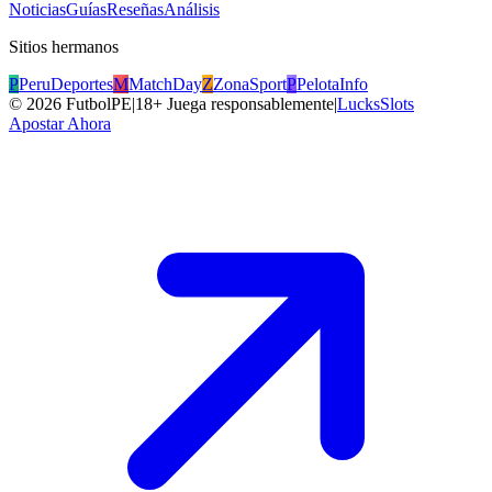
Noticias
Guías
Reseñas
Análisis
Sitios hermanos
P
PeruDeportes
M
MatchDay
Z
ZonaSport
P
PelotaInfo
©
2026
FutbolPE
|
18+ Juega responsablemente
|
LucksSlots
Apostar Ahora