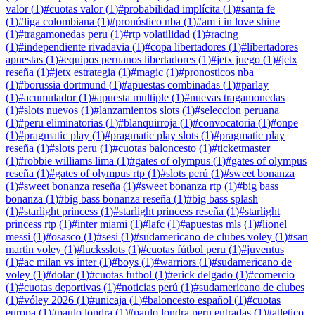
valor
(
1
)
#
cuotas valor
(
1
)
#
probabilidad implícita
(
1
)
#
santa fe
(
1
)
#
liga colombiana
(
1
)
#
pronóstico nba
(
1
)
#
am i in love shine
(
1
)
#
tragamonedas peru
(
1
)
#
rtp volatilidad
(
1
)
#
racing
(
1
)
#
independiente rivadavia
(
1
)
#
copa libertadores
(
1
)
#
libertadores
apuestas
(
1
)
#
equipos peruanos libertadores
(
1
)
#
jetx juego
(
1
)
#
jetx
reseña
(
1
)
#
jetx estrategia
(
1
)
#
magic
(
1
)
#
pronosticos nba
(
1
)
#
borussia dortmund
(
1
)
#
apuestas combinadas
(
1
)
#
parlay
(
1
)
#
acumulador
(
1
)
#
apuesta multiple
(
1
)
#
nuevas tragamonedas
(
1
)
#
slots nuevos
(
1
)
#
lanzamientos slots
(
1
)
#
seleccion peruana
(
1
)
#
peru eliminatorias
(
1
)
#
blanquirroja
(
1
)
#
convocatoria
(
1
)
#
onpe
(
1
)
#
pragmatic play
(
1
)
#
pragmatic play slots
(
1
)
#
pragmatic play
reseña
(
1
)
#
slots peru
(
1
)
#
cuotas baloncesto
(
1
)
#
ticketmaster
(
1
)
#
robbie williams lima
(
1
)
#
gates of olympus
(
1
)
#
gates of olympus
reseña
(
1
)
#
gates of olympus rtp
(
1
)
#
slots perú
(
1
)
#
sweet bonanza
(
1
)
#
sweet bonanza reseña
(
1
)
#
sweet bonanza rtp
(
1
)
#
big bass
bonanza
(
1
)
#
big bass bonanza reseña
(
1
)
#
big bass splash
(
1
)
#
starlight princess
(
1
)
#
starlight princess reseña
(
1
)
#
starlight
princess rtp
(
1
)
#
inter miami
(
1
)
#
lafc
(
1
)
#
apuestas mls
(
1
)
#
lionel
messi
(
1
)
#
osasco
(
1
)
#
sesi
(
1
)
#
sudamericano de clubes voley
(
1
)
#
san
martin voley
(
1
)
#
lucksslots
(
1
)
#
cuotas fútbol peru
(
1
)
#
juventus
(
1
)
#
ac milan vs inter
(
1
)
#
boys
(
1
)
#
warriors
(
1
)
#
sudamericano de
voley
(
1
)
#
dolar
(
1
)
#
cuotas futbol
(
1
)
#
erick delgado
(
1
)
#
comercio
(
1
)
#
cuotas deportivas
(
1
)
#
noticias perú
(
1
)
#
sudamericano de clubes
(
1
)
#
vóley 2026
(
1
)
#
unicaja
(
1
)
#
baloncesto español
(
1
)
#
cuotas
europa
(
1
)
#
paulo londra
(
1
)
#
paulo londra peru entradas
(
1
)
#
atletico