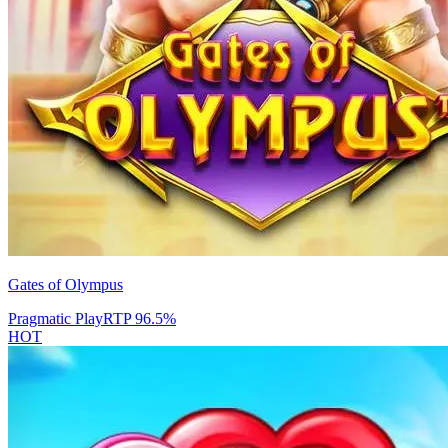
Gates of Olympus
Pragmatic Play
RTP
96.5
%
HOT