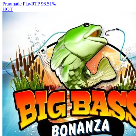
Pragmatic Play
RTP
96.51
%
HOT