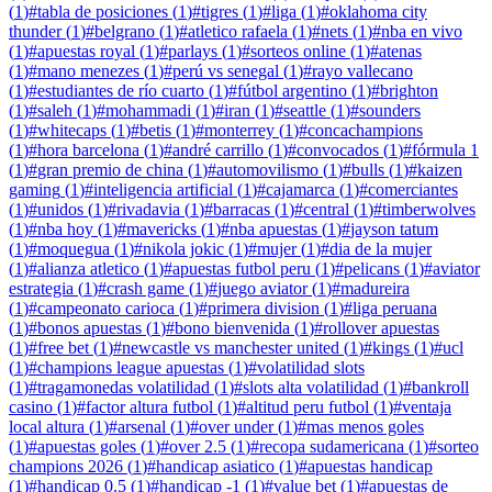
(
1
)
#
tabla de posiciones
(
1
)
#
tigres
(
1
)
#
liga
(
1
)
#
oklahoma city
thunder
(
1
)
#
belgrano
(
1
)
#
atletico rafaela
(
1
)
#
nets
(
1
)
#
nba en vivo
(
1
)
#
apuestas royal
(
1
)
#
parlays
(
1
)
#
sorteos online
(
1
)
#
atenas
(
1
)
#
mano menezes
(
1
)
#
perú vs senegal
(
1
)
#
rayo vallecano
(
1
)
#
estudiantes de río cuarto
(
1
)
#
fútbol argentino
(
1
)
#
brighton
(
1
)
#
saleh
(
1
)
#
mohammadi
(
1
)
#
iran
(
1
)
#
seattle
(
1
)
#
sounders
(
1
)
#
whitecaps
(
1
)
#
betis
(
1
)
#
monterrey
(
1
)
#
concachampions
(
1
)
#
hora barcelona
(
1
)
#
andré carrillo
(
1
)
#
convocados
(
1
)
#
fórmula 1
(
1
)
#
gran premio de china
(
1
)
#
automovilismo
(
1
)
#
bulls
(
1
)
#
kaizen
gaming
(
1
)
#
inteligencia artificial
(
1
)
#
cajamarca
(
1
)
#
comerciantes
(
1
)
#
unidos
(
1
)
#
rivadavia
(
1
)
#
barracas
(
1
)
#
central
(
1
)
#
timberwolves
(
1
)
#
nba hoy
(
1
)
#
mavericks
(
1
)
#
nba apuestas
(
1
)
#
jayson tatum
(
1
)
#
moquegua
(
1
)
#
nikola jokic
(
1
)
#
mujer
(
1
)
#
dia de la mujer
(
1
)
#
alianza atletico
(
1
)
#
apuestas futbol peru
(
1
)
#
pelicans
(
1
)
#
aviator
estrategia
(
1
)
#
crash game
(
1
)
#
juego aviator
(
1
)
#
madureira
(
1
)
#
campeonato carioca
(
1
)
#
primera division
(
1
)
#
liga peruana
(
1
)
#
bonos apuestas
(
1
)
#
bono bienvenida
(
1
)
#
rollover apuestas
(
1
)
#
free bet
(
1
)
#
newcastle vs manchester united
(
1
)
#
kings
(
1
)
#
ucl
(
1
)
#
champions league apuestas
(
1
)
#
volatilidad slots
(
1
)
#
tragamonedas volatilidad
(
1
)
#
slots alta volatilidad
(
1
)
#
bankroll
casino
(
1
)
#
factor altura futbol
(
1
)
#
altitud peru futbol
(
1
)
#
ventaja
local altura
(
1
)
#
arsenal
(
1
)
#
over under
(
1
)
#
mas menos goles
(
1
)
#
apuestas goles
(
1
)
#
over 2.5
(
1
)
#
recopa sudamericana
(
1
)
#
sorteo
champions 2026
(
1
)
#
handicap asiatico
(
1
)
#
apuestas handicap
(
1
)
#
handicap 0.5
(
1
)
#
handicap -1
(
1
)
#
value bet
(
1
)
#
apuestas de