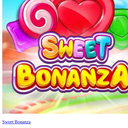
Sweet Bonanza