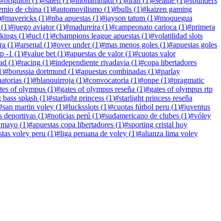
#
brighton
(
1
)
#
saleh
(
1
)
#
mohammadi
(
1
)
#
iran
(
1
)
#
seattle
(
1
)
#
sounders
emio de china
(
1
)
#
automovilismo
(
1
)
#
bulls
(
1
)
#
kaizen gaming
)
#
mavericks
(
1
)
#
nba apuestas
(
1
)
#
jayson tatum
(
1
)
#
moquegua
(
1
)
#
juego aviator
(
1
)
#
madureira
(
1
)
#
campeonato carioca
(
1
)
#
primera
kings
(
1
)
#
ucl
(
1
)
#
champions league apuestas
(
1
)
#
volatilidad slots
ra
(
1
)
#
arsenal
(
1
)
#
over under
(
1
)
#
mas menos goles
(
1
)
#
apuestas goles
p -1
(
1
)
#
value bet
(
1
)
#
apuestas de valor
(
1
)
#
cuotas valor
dad
(
1
)
#
racing
(
1
)
#
independiente rivadavia
(
1
)
#
copa libertadores
1
)
#
borussia dortmund
(
1
)
#
apuestas combinadas
(
1
)
#
parlay
natorias
(
1
)
#
blanquirroja
(
1
)
#
convocatoria
(
1
)
#
onpe
(
1
)
#
pragmatic
tes of olympus
(
1
)
#
gates of olympus reseña
(
1
)
#
gates of olympus rtp
g bass splash
(
1
)
#
starlight princess
(
1
)
#
starlight princess reseña
#
san martin voley
(
1
)
#
lucksslots
(
1
)
#
cuotas fútbol peru
(
1
)
#
juventus
s deportivas
(
1
)
#
noticias perú
(
1
)
#
sudamericano de clubes
(
1
)
#
vóley
 mayo
(
1
)
#
apuestas copa libertadores
(
1
)
#
sporting cristal hoy
stas voley peru
(
1
)
#
liga peruana de voley
(
1
)
#
alianza lima voley