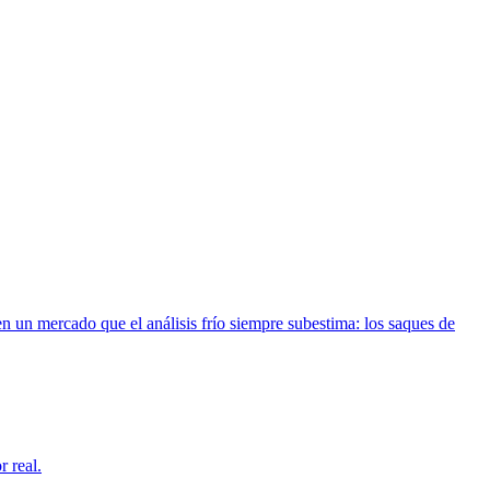
en un mercado que el análisis frío siempre subestima: los saques de
r real.