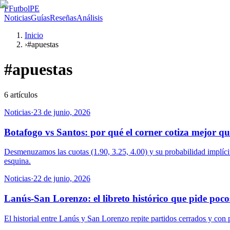
F
FutbolPE
Noticias
Guías
Reseñas
Análisis
Inicio
›
#apuestas
#
apuestas
6
artículos
Noticias
·
23 de junio, 2026
Botafogo vs Santos: por qué el corner cotiza mejor qu
Desmenuzamos las cuotas (1.90, 3.25, 4.00) y su probabilidad implícita
esquina.
Noticias
·
22 de junio, 2026
Lanús-San Lorenzo: el libreto histórico que pide poco
El historial entre Lanús y San Lorenzo repite partidos cerrados y con