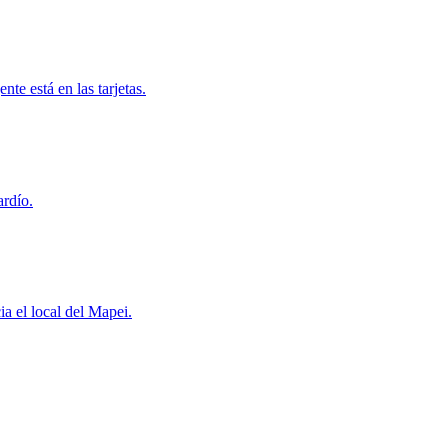
te está en las tarjetas.
ardío.
ia el local del Mapei.