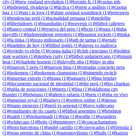
city
(
1
)
#
new england revolution
(
1
)
#
toronto fc
(
1
)
#
cuotas mls
(
1
)
#
independ. rivadavia
(
1
)
#
táctica
(
1
)
#
serie a análisis
(
1
)
#
cuotas
liga 1
(
1
)
#
am i in love
(
1
)
#
shine original soundtrack
(
1
)
#
petroperu
(
1
)
#
tendencias perú
(
1
)
#
actualidad peruana
(
1
)
#
medellin
(
1
)
#
libertadores
(
1
)
#
mundialito
(
1
)
#
porvenir
(
1
)
#
fútbol callejero
(
1
)
#
banco central
(
1
)
#
reserva del peru
(
1
)
#
bcrp
(
1
)
#
suns
(
1
)
#
nba
playoffs
(
1
)
#
independiente petrolero
(
1
)
#
houston rockets
(
1
)
#
tinka
(
1
)
#
la tinka
(
1
)
#
pozo millonario
(
1
)
#
adt de tarma
(
1
)
#
getafe
(
1
)
#
partidos de hoy
(
1
)
#
fútbol inglés
(
1
)
#
alaves vs mallorca
(
1
)
#
oviedo vs elche
(
1
)
#
coppa italia
(
1
)
#
club cienciano
(
1
)
#
golden
state warriors
(
1
)
#
stephen curry
(
1
)
#
fútbol sudamericano
(
1
)
#
miami
heat
(
1
)
#
charlotte hornets
(
1
)
#
playoffs nba
(
1
)
#
play in nba
(
1
)
#
maroon 5 peru
(
1
)
#
maroon lima
(
1
)
#
entradas concierto peru
(
1
)
#
pokemon
(
1
)
#
pokemon champions
(
1
)
#
nintendo switch
(
1
)
#
apuestas esports
(
1
)
#
braga
(
1
)
#
jaguares
(
1
)
#
liga betplay
(
1
)
#
documento nacional de identidad
(
1
)
#
dni perú
(
1
)
#
los chankas
(
1
)
#
tabla de posiciones
(
1
)
#
tigres
(
1
)
#
liga
(
1
)
#
oklahoma city
thunder
(
1
)
#
belgrano
(
1
)
#
atletico rafaela
(
1
)
#
nets
(
1
)
#
nba en vivo
(
1
)
#
apuestas royal
(
1
)
#
parlays
(
1
)
#
sorteos online
(
1
)
#
atenas
(
1
)
#
mano menezes
(
1
)
#
perú vs senegal
(
1
)
#
rayo vallecano
(
1
)
#
estudiantes de río cuarto
(
1
)
#
fútbol argentino
(
1
)
#
brighton
(
1
)
#
saleh
(
1
)
#
mohammadi
(
1
)
#
iran
(
1
)
#
seattle
(
1
)
#
sounders
(
1
)
#
whitecaps
(
1
)
#
betis
(
1
)
#
monterrey
(
1
)
#
concachampions
(
1
)
#
hora barcelona
(
1
)
#
andré carrillo
(
1
)
#
convocados
(
1
)
#
fórmula 1
(
1
)
#
gran premio de china
(
1
)
#
automovilismo
(
1
)
#
bulls
(
1
)
#
kaizen