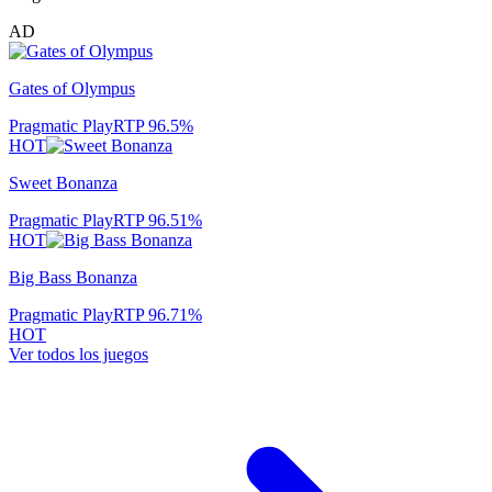
AD
Gates of Olympus
Pragmatic Play
RTP
96.5
%
HOT
Sweet Bonanza
Pragmatic Play
RTP
96.51
%
HOT
Big Bass Bonanza
Pragmatic Play
RTP
96.71
%
HOT
Ver todos los juegos