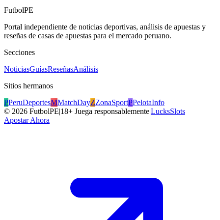
FutbolPE
Portal independiente de noticias deportivas, análisis de apuestas y
reseñas de casas de apuestas para el mercado peruano.
Secciones
Noticias
Guías
Reseñas
Análisis
Sitios hermanos
P
PeruDeportes
M
MatchDay
Z
ZonaSport
P
PelotaInfo
©
2026
FutbolPE
|
18+ Juega responsablemente
|
LucksSlots
Apostar Ahora