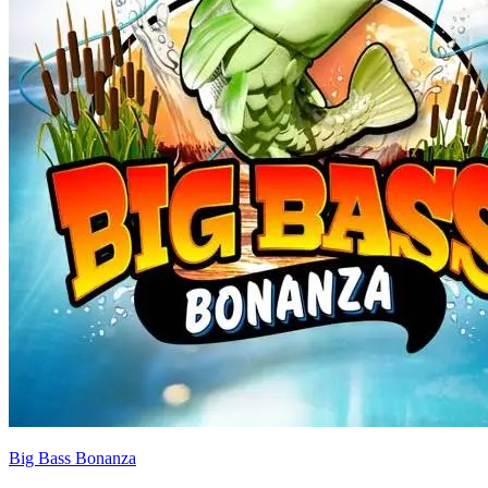
Big Bass Bonanza