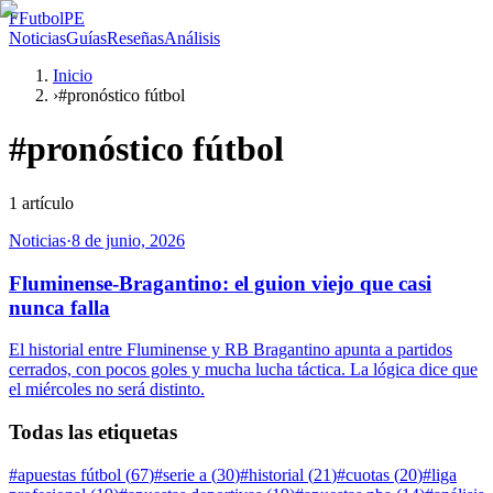
F
FutbolPE
Noticias
Guías
Reseñas
Análisis
Inicio
›
#pronóstico fútbol
#
pronóstico fútbol
1
artículo
Noticias
·
8 de junio, 2026
Fluminense-Bragantino: el guion viejo que casi
nunca falla
El historial entre Fluminense y RB Bragantino apunta a partidos
cerrados, con pocos goles y mucha lucha táctica. La lógica dice que
el miércoles no será distinto.
Todas las etiquetas
#
apuestas fútbol
(
67
)
#
serie a
(
30
)
#
historial
(
21
)
#
cuotas
(
20
)
#
liga