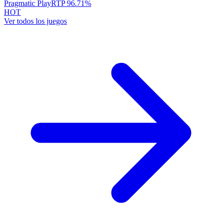
Pragmatic Play
RTP
96.71
%
HOT
Ver todos los juegos