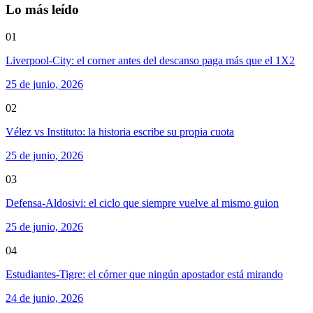
Lo más leído
01
Liverpool-City: el corner antes del descanso paga más que el 1X2
25 de junio, 2026
02
Vélez vs Instituto: la historia escribe su propia cuota
25 de junio, 2026
03
Defensa-Aldosivi: el ciclo que siempre vuelve al mismo guion
25 de junio, 2026
04
Estudiantes-Tigre: el córner que ningún apostador está mirando
24 de junio, 2026