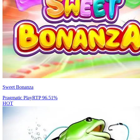
Sweet Bonanza
Pragmatic Play
RTP
96.51
%
HOT