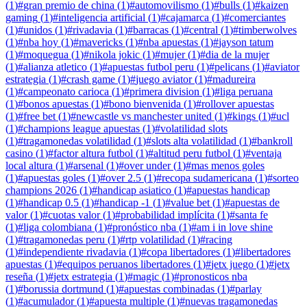
(
1
)
#
gran premio de china
(
1
)
#
automovilismo
(
1
)
#
bulls
(
1
)
#
kaizen
gaming
(
1
)
#
inteligencia artificial
(
1
)
#
cajamarca
(
1
)
#
comerciantes
(
1
)
#
unidos
(
1
)
#
rivadavia
(
1
)
#
barracas
(
1
)
#
central
(
1
)
#
timberwolves
(
1
)
#
nba hoy
(
1
)
#
mavericks
(
1
)
#
nba apuestas
(
1
)
#
jayson tatum
(
1
)
#
moquegua
(
1
)
#
nikola jokic
(
1
)
#
mujer
(
1
)
#
dia de la mujer
(
1
)
#
alianza atletico
(
1
)
#
apuestas futbol peru
(
1
)
#
pelicans
(
1
)
#
aviator
estrategia
(
1
)
#
crash game
(
1
)
#
juego aviator
(
1
)
#
madureira
(
1
)
#
campeonato carioca
(
1
)
#
primera division
(
1
)
#
liga peruana
(
1
)
#
bonos apuestas
(
1
)
#
bono bienvenida
(
1
)
#
rollover apuestas
(
1
)
#
free bet
(
1
)
#
newcastle vs manchester united
(
1
)
#
kings
(
1
)
#
ucl
(
1
)
#
champions league apuestas
(
1
)
#
volatilidad slots
(
1
)
#
tragamonedas volatilidad
(
1
)
#
slots alta volatilidad
(
1
)
#
bankroll
casino
(
1
)
#
factor altura futbol
(
1
)
#
altitud peru futbol
(
1
)
#
ventaja
local altura
(
1
)
#
arsenal
(
1
)
#
over under
(
1
)
#
mas menos goles
(
1
)
#
apuestas goles
(
1
)
#
over 2.5
(
1
)
#
recopa sudamericana
(
1
)
#
sorteo
champions 2026
(
1
)
#
handicap asiatico
(
1
)
#
apuestas handicap
(
1
)
#
handicap 0.5
(
1
)
#
handicap -1
(
1
)
#
value bet
(
1
)
#
apuestas de
valor
(
1
)
#
cuotas valor
(
1
)
#
probabilidad implícita
(
1
)
#
santa fe
(
1
)
#
liga colombiana
(
1
)
#
pronóstico nba
(
1
)
#
am i in love shine
(
1
)
#
tragamonedas peru
(
1
)
#
rtp volatilidad
(
1
)
#
racing
(
1
)
#
independiente rivadavia
(
1
)
#
copa libertadores
(
1
)
#
libertadores
apuestas
(
1
)
#
equipos peruanos libertadores
(
1
)
#
jetx juego
(
1
)
#
jetx
reseña
(
1
)
#
jetx estrategia
(
1
)
#
magic
(
1
)
#
pronosticos nba
(
1
)
#
borussia dortmund
(
1
)
#
apuestas combinadas
(
1
)
#
parlay
(
1
)
#
acumulador
(
1
)
#
apuesta multiple
(
1
)
#
nuevas tragamonedas