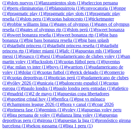
(
1
)
#
slots nuevos
(
1
)
#
lanzamientos slots
(
1
)
#
seleccion peruana
(
1
)
#
peru eliminatorias
(
1
)
#
blanquirroja
(
1
)
#
convocatoria
(
1
)
#
onpe
(
1
)
#
pragmatic play
(
1
)
#
pragmatic play slots
(
1
)
#
pragmatic play
reseña
(
1
)
#
slots peru
(
1
)
#
cuotas baloncesto
(
1
)
#
ticketmaster
(
1
)
#
robbie williams lima
(
1
)
#
gates of olympus
(
1
)
#
gates of olympus
reseña
(
1
)
#
gates of olympus rtp
(
1
)
#
slots perú
(
1
)
#
sweet bonanza
(
1
)
#
sweet bonanza reseña
(
1
)
#
sweet bonanza rtp
(
1
)
#
big bass
bonanza
(
1
)
#
big bass bonanza reseña
(
1
)
#
big bass splash
(
1
)
#
starlight princess
(
1
)
#
starlight princess reseña
(
1
)
#
starlight
princess rtp
(
1
)
#
inter miami
(
1
)
#
lafc
(
1
)
#
apuestas mls
(
1
)
#
lionel
messi
(
1
)
#
osasco
(
1
)
#
sesi
(
1
)
#
sudamericano de clubes voley
(
1
)
#
san
martin voley
(
1
)
#
lucksslots
(
1
)
#
cuotas fútbol peru
(
1
)
#
juventus
(
1
)
#
ac milan vs inter
(
1
)
#
boys
(
1
)
#
warriors
(
1
)
#
sudamericano de
voley
(
1
)
#
dolar
(
1
)
#
cuotas futbol
(
1
)
#
erick delgado
(
1
)
#
comercio
(
1
)
#
cuotas deportivas
(
1
)
#
noticias perú
(
1
)
#
sudamericano de clubes
(
1
)
#
vóley 2026
(
1
)
#
unicaja
(
1
)
#
baloncesto español
(
1
)
#
cuotas
europa
(
1
)
#
paulo londra
(
1
)
#
paulo londra peru entradas
(
1
)
#
atletico
(
1
)
#
madrid
(
1
)
#
2 de mayo
(
1
)
#
apuestas copa libertadores
(
1
)
#
sporting cristal hoy
(
1
)
#
benfica
(
1
)
#
psg vs mónaco
(
1
)
#
champions league 2026
(
1
)
#
hora y canal
(
1
)
#
coar 2026
(
1
)
#
primera fase
(
1
)
#
geminis
(
1
)
#
voley
(
1
)
#
apuestas voley peru
(
1
)
#
liga peruana de voley
(
1
)
#
alianza lima voley
(
1
)
#
apuestas
deportivas peru
(
1
)
#
girona
(
1
)
#
apuestas la liga
(
1
)
#
pronóstico girona
barcelona
(
1
)
#
sekou gassama
(
1
)
#
liga 1 peru
(
1
)