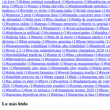
i in love
(
1
)
#
shine original soundtrack
(
1
)
#
petroperu
(
1
)
#
tendencias p
peru
(
1
)
#
bcrp
(
1
)
#
suns
(
1
)
#
nba playoffs
(
1
)
#
independiente petrolero
(
mallorca
(
1
)
#
oviedo vs elche
(
1
)
#
coppa italia
(
1
)
#
club cienciano
(
1
)
#
(
1
)
#
maroon 5 peru
(
1
)
#
maroon lima
(
1
)
#
entradas concierto peru
(
1
)
#
de identidad
(
1
)
#
dni perú
(
1
)
#
los chankas
(
1
)
#
tabla de posiciones
(
1
)
(
1
)
#
sorteos online
(
1
)
#
atenas
(
1
)
#
mano menezes
(
1
)
#
perú vs senegal
(
1
)
#
whitecaps
(
1
)
#
betis
(
1
)
#
monterrey
(
1
)
#
concachampions
(
1
)
#
hora
(
1
)
#
inteligencia artificial
(
1
)
#
cajamarca
(
1
)
#
comerciantes
(
1
)
#
unidos
(
(
1
)
#
nikola jokic
(
1
)
#
mujer
(
1
)
#
dia de la mujer
(
1
)
#
alianza atletico
(
1
)
division
(
1
)
#
liga peruana
(
1
)
#
bonos apuestas
(
1
)
#
bono bienvenida
(
1
)
(
1
)
#
tragamonedas volatilidad
(
1
)
#
slots alta volatilidad
(
1
)
#
bankroll ca
(
1
)
#
over 2.5
(
1
)
#
recopa sudamericana
(
1
)
#
sorteo champions 2026
(
1
)
(
1
)
#
probabilidad implícita
(
1
)
#
santa fe
(
1
)
#
liga colombiana
(
1
)
#
pronó
(
1
)
#
libertadores apuestas
(
1
)
#
equipos peruanos libertadores
(
1
)
#
jetx 
(
1
)
#
acumulador
(
1
)
#
apuesta multiple
(
1
)
#
nuevas tragamonedas
(
1
)
#
sl
play
(
1
)
#
pragmatic play slots
(
1
)
#
pragmatic play reseña
(
1
)
#
slots peru
(
1
)
#
slots perú
(
1
)
#
sweet bonanza
(
1
)
#
sweet bonanza reseña
(
1
)
#
sweet
(
1
)
#
starlight princess rtp
(
1
)
#
inter miami
(
1
)
#
lafc
(
1
)
#
apuestas mls
(
1
)
(
1
)
#
ac milan vs inter
(
1
)
#
boys
(
1
)
#
warriors
(
1
)
#
sudamericano de vole
2026
(
1
)
#
unicaja
(
1
)
#
baloncesto español
(
1
)
#
cuotas europa
(
1
)
#
paulo
(
1
)
#
benfica
(
1
)
#
psg vs mónaco
(
1
)
#
champions league 2026
(
1
)
#
hora 
(
1
)
#
apuestas deportivas peru
(
1
)
#
girona
(
1
)
#
apuestas la liga
(
1
)
#
pronó
Lo más leído