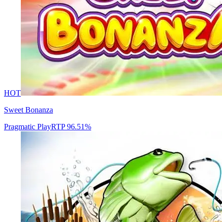
HOT
Sweet Bonanza
Pragmatic Play
RTP
96.51
%