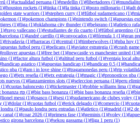
erú
(
1
)
#
actualidad peruana
(
1
)
#
medellin
(
1
)
#
libertadores
(
1
)
#
mundialit
1
)
#
houston rockets
(
1
)
#
tinka
(
1
)
#
la tinka
(
1
)
#
pozo millonario
(
1
)
#
adt d
golden state warriors
(
1
)
#
stephen curry
(
1
)
#
fútbol sudamericano
(
1
)
#
mi
pokemon
(
1
)
#
pokemon champions
(
1
)
#
nintendo switch
(
1
)
#
apuestas es
#
tigres
(
1
)
#
liga
(
1
)
#
oklahoma city thunder
(
1
)
#
belgrano
(
1
)
#
atletico rafa
(
1
)
#
rayo vallecano
(
1
)
#
estudiantes de río cuarto
(
1
)
#
fútbol argentino
(
1
)
 barcelona
(
1
)
#
andré carrillo
(
1
)
#
convocados
(
1
)
#
fórmula 1
(
1
)
#
gran pr
1
)
#
rivadavia
(
1
)
#
barracas
(
1
)
#
central
(
1
)
#
timberwolves
(
1
)
#
nba hoy
(
1
#
apuestas futbol peru
(
1
)
#
pelicans
(
1
)
#
aviator estrategia
(
1
)
#
crash game
#
rollover apuestas
(
1
)
#
free bet
(
1
)
#
newcastle vs manchester united
(
1
)
#
sino
(
1
)
#
factor altura futbol
(
1
)
#
altitud peru futbol
(
1
)
#
ventaja local altu
#
handicap asiatico
(
1
)
#
apuestas handicap
(
1
)
#
handicap 0.5
(
1
)
#
handica
stico nba
(
1
)
#
am i in love shine
(
1
)
#
tragamonedas peru
(
1
)
#
rtp volatili
juego
(
1
)
#
jetx reseña
(
1
)
#
jetx estrategia
(
1
)
#
magic
(
1
)
#
pronosticos nba
(
ots nuevos
(
1
)
#
lanzamientos slots
(
1
)
#
seleccion peruana
(
1
)
#
peru elimi
(
1
)
#
cuotas baloncesto
(
1
)
#
ticketmaster
(
1
)
#
robbie williams lima
(
1
)
#
ga
 bonanza rtp
(
1
)
#
big bass bonanza
(
1
)
#
big bass bonanza reseña
(
1
)
#
bi
#
lionel messi
(
1
)
#
osasco
(
1
)
#
sesi
(
1
)
#
sudamericano de clubes voley
(
1
)
y
(
1
)
#
dolar
(
1
)
#
cuotas futbol
(
1
)
#
erick delgado
(
1
)
#
comercio
(
1
)
#
cuota
 londra
(
1
)
#
paulo londra peru entradas
(
1
)
#
atletico
(
1
)
#
madrid
(
1
)
#
2 de
y canal
(
1
)
#
coar 2026
(
1
)
#
primera fase
(
1
)
#
geminis
(
1
)
#
voley
(
1
)
#
apue
stico girona barcelona
(
1
)
#
sekou gassama
(
1
)
#
liga 1 peru
(
1
)