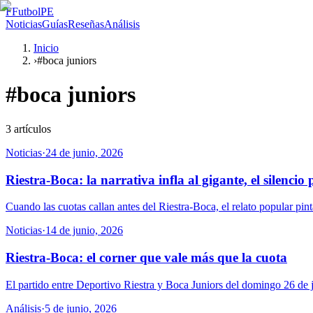
F
FutbolPE
Noticias
Guías
Reseñas
Análisis
Inicio
›
#boca juniors
#
boca juniors
3
artículos
Noticias
·
24 de junio, 2026
Riestra-Boca: la narrativa infla al gigante, el silencio 
Cuando las cuotas callan antes del Riestra-Boca, el relato popular pi
Noticias
·
14 de junio, 2026
Riestra-Boca: el corner que vale más que la cuota
El partido entre Deportivo Riestra y Boca Juniors del domingo 26 de j
Análisis
·
5 de junio, 2026