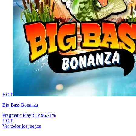
HOT
Big Bass Bonanza
Pragmatic Play
RTP
96.71
%
HOT
Ver todos los juegos