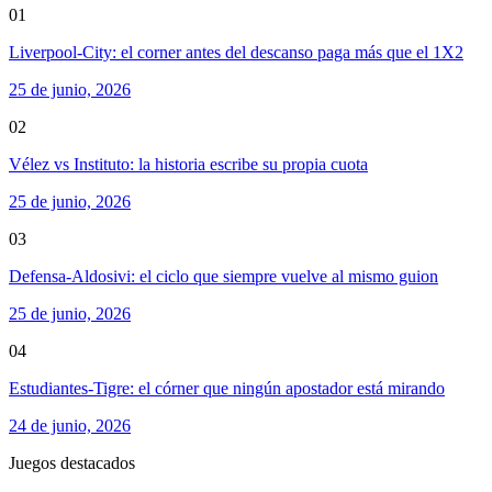
01
Liverpool-City: el corner antes del descanso paga más que el 1X2
25 de junio, 2026
02
Vélez vs Instituto: la historia escribe su propia cuota
25 de junio, 2026
03
Defensa-Aldosivi: el ciclo que siempre vuelve al mismo guion
25 de junio, 2026
04
Estudiantes-Tigre: el córner que ningún apostador está mirando
24 de junio, 2026
Juegos destacados