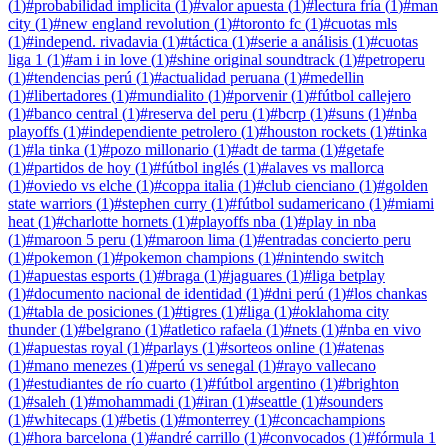
(
1
)
#
probabilidad implicita
(
1
)
#
valor apuesta
(
1
)
#
lectura fría
(
1
)
#
man
city
(
1
)
#
new england revolution
(
1
)
#
toronto fc
(
1
)
#
cuotas mls
(
1
)
#
independ. rivadavia
(
1
)
#
táctica
(
1
)
#
serie a análisis
(
1
)
#
cuotas
liga 1
(
1
)
#
am i in love
(
1
)
#
shine original soundtrack
(
1
)
#
petroperu
(
1
)
#
tendencias perú
(
1
)
#
actualidad peruana
(
1
)
#
medellin
(
1
)
#
libertadores
(
1
)
#
mundialito
(
1
)
#
porvenir
(
1
)
#
fútbol callejero
(
1
)
#
banco central
(
1
)
#
reserva del peru
(
1
)
#
bcrp
(
1
)
#
suns
(
1
)
#
nba
playoffs
(
1
)
#
independiente petrolero
(
1
)
#
houston rockets
(
1
)
#
tinka
(
1
)
#
la tinka
(
1
)
#
pozo millonario
(
1
)
#
adt de tarma
(
1
)
#
getafe
(
1
)
#
partidos de hoy
(
1
)
#
fútbol inglés
(
1
)
#
alaves vs mallorca
(
1
)
#
oviedo vs elche
(
1
)
#
coppa italia
(
1
)
#
club cienciano
(
1
)
#
golden
state warriors
(
1
)
#
stephen curry
(
1
)
#
fútbol sudamericano
(
1
)
#
miami
heat
(
1
)
#
charlotte hornets
(
1
)
#
playoffs nba
(
1
)
#
play in nba
(
1
)
#
maroon 5 peru
(
1
)
#
maroon lima
(
1
)
#
entradas concierto peru
(
1
)
#
pokemon
(
1
)
#
pokemon champions
(
1
)
#
nintendo switch
(
1
)
#
apuestas esports
(
1
)
#
braga
(
1
)
#
jaguares
(
1
)
#
liga betplay
(
1
)
#
documento nacional de identidad
(
1
)
#
dni perú
(
1
)
#
los chankas
(
1
)
#
tabla de posiciones
(
1
)
#
tigres
(
1
)
#
liga
(
1
)
#
oklahoma city
thunder
(
1
)
#
belgrano
(
1
)
#
atletico rafaela
(
1
)
#
nets
(
1
)
#
nba en vivo
(
1
)
#
apuestas royal
(
1
)
#
parlays
(
1
)
#
sorteos online
(
1
)
#
atenas
(
1
)
#
mano menezes
(
1
)
#
perú vs senegal
(
1
)
#
rayo vallecano
(
1
)
#
estudiantes de río cuarto
(
1
)
#
fútbol argentino
(
1
)
#
brighton
(
1
)
#
saleh
(
1
)
#
mohammadi
(
1
)
#
iran
(
1
)
#
seattle
(
1
)
#
sounders
(
1
)
#
whitecaps
(
1
)
#
betis
(
1
)
#
monterrey
(
1
)
#
concachampions
(
1
)
#
hora barcelona
(
1
)
#
andré carrillo
(
1
)
#
convocados
(
1
)
#
fórmula 1