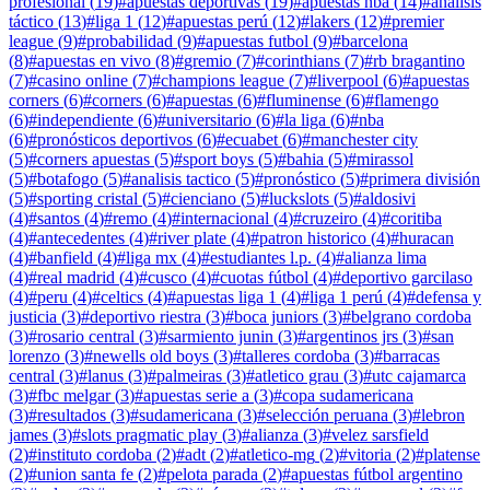
profesional
(
19
)
#
apuestas deportivas
(
19
)
#
apuestas nba
(
14
)
#
análisis
táctico
(
13
)
#
liga 1
(
12
)
#
apuestas perú
(
12
)
#
lakers
(
12
)
#
premier
league
(
9
)
#
probabilidad
(
9
)
#
apuestas futbol
(
9
)
#
barcelona
(
8
)
#
apuestas en vivo
(
8
)
#
gremio
(
7
)
#
corinthians
(
7
)
#
rb bragantino
(
7
)
#
casino online
(
7
)
#
champions league
(
7
)
#
liverpool
(
6
)
#
apuestas
corners
(
6
)
#
corners
(
6
)
#
apuestas
(
6
)
#
fluminense
(
6
)
#
flamengo
(
6
)
#
independiente
(
6
)
#
universitario
(
6
)
#
la liga
(
6
)
#
nba
(
6
)
#
pronósticos deportivos
(
6
)
#
ecuabet
(
6
)
#
manchester city
(
5
)
#
corners apuestas
(
5
)
#
sport boys
(
5
)
#
bahia
(
5
)
#
mirassol
(
5
)
#
botafogo
(
5
)
#
analisis tactico
(
5
)
#
pronóstico
(
5
)
#
primera división
(
5
)
#
sporting cristal
(
5
)
#
cienciano
(
5
)
#
luckslots
(
5
)
#
aldosivi
(
4
)
#
santos
(
4
)
#
remo
(
4
)
#
internacional
(
4
)
#
cruzeiro
(
4
)
#
coritiba
(
4
)
#
antecedentes
(
4
)
#
river plate
(
4
)
#
patron historico
(
4
)
#
huracan
(
4
)
#
banfield
(
4
)
#
liga mx
(
4
)
#
estudiantes l.p.
(
4
)
#
alianza lima
(
4
)
#
real madrid
(
4
)
#
cusco
(
4
)
#
cuotas fútbol
(
4
)
#
deportivo garcilaso
(
4
)
#
peru
(
4
)
#
celtics
(
4
)
#
apuestas liga 1
(
4
)
#
liga 1 perú
(
4
)
#
defensa y
justicia
(
3
)
#
deportivo riestra
(
3
)
#
boca juniors
(
3
)
#
belgrano cordoba
(
3
)
#
rosario central
(
3
)
#
sarmiento junin
(
3
)
#
argentinos jrs
(
3
)
#
san
lorenzo
(
3
)
#
newells old boys
(
3
)
#
talleres cordoba
(
3
)
#
barracas
central
(
3
)
#
lanus
(
3
)
#
palmeiras
(
3
)
#
atletico grau
(
3
)
#
utc cajamarca
(
3
)
#
fbc melgar
(
3
)
#
apuestas serie a
(
3
)
#
copa sudamericana
(
3
)
#
resultados
(
3
)
#
sudamericana
(
3
)
#
selección peruana
(
3
)
#
lebron
james
(
3
)
#
slots pragmatic play
(
3
)
#
alianza
(
3
)
#
velez sarsfield
(
2
)
#
instituto cordoba
(
2
)
#
adt
(
2
)
#
atletico-mg
(
2
)
#
vitoria
(
2
)
#
platense
(
2
)
#
union santa fe
(
2
)
#
pelota parada
(
2
)
#
apuestas fútbol argentino