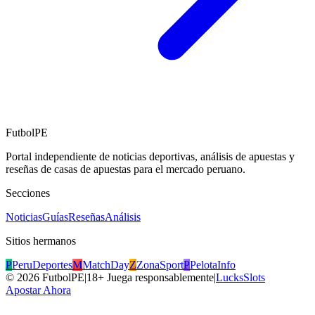
FutbolPE
Portal independiente de noticias deportivas, análisis de apuestas y
reseñas de casas de apuestas para el mercado peruano.
Secciones
Noticias
Guías
Reseñas
Análisis
Sitios hermanos
P
PeruDeportes
M
MatchDay
Z
ZonaSport
P
PelotaInfo
©
2026
FutbolPE
|
18+ Juega responsablemente
|
LucksSlots
Apostar Ahora