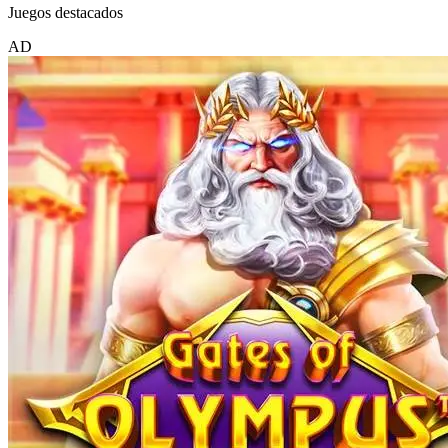
Juegos destacados
AD