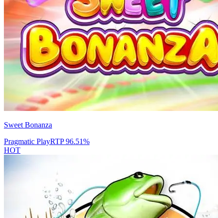
Sweet Bonanza
Pragmatic Play
RTP
96.51
%
HOT