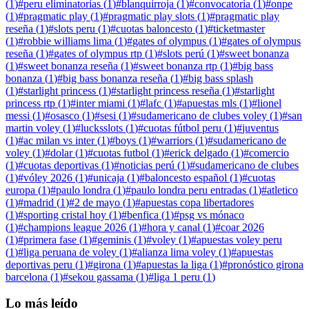
(
1
)
#
peru eliminatorias
(
1
)
#
blanquirroja
(
1
)
#
convocatoria
(
1
)
#
onpe
(
1
)
#
pragmatic play
(
1
)
#
pragmatic play slots
(
1
)
#
pragmatic play
reseña
(
1
)
#
slots peru
(
1
)
#
cuotas baloncesto
(
1
)
#
ticketmaster
(
1
)
#
robbie williams lima
(
1
)
#
gates of olympus
(
1
)
#
gates of olympus
reseña
(
1
)
#
gates of olympus rtp
(
1
)
#
slots perú
(
1
)
#
sweet bonanza
(
1
)
#
sweet bonanza reseña
(
1
)
#
sweet bonanza rtp
(
1
)
#
big bass
bonanza
(
1
)
#
big bass bonanza reseña
(
1
)
#
big bass splash
(
1
)
#
starlight princess
(
1
)
#
starlight princess reseña
(
1
)
#
starlight
princess rtp
(
1
)
#
inter miami
(
1
)
#
lafc
(
1
)
#
apuestas mls
(
1
)
#
lionel
messi
(
1
)
#
osasco
(
1
)
#
sesi
(
1
)
#
sudamericano de clubes voley
(
1
)
#
san
martin voley
(
1
)
#
lucksslots
(
1
)
#
cuotas fútbol peru
(
1
)
#
juventus
(
1
)
#
ac milan vs inter
(
1
)
#
boys
(
1
)
#
warriors
(
1
)
#
sudamericano de
voley
(
1
)
#
dolar
(
1
)
#
cuotas futbol
(
1
)
#
erick delgado
(
1
)
#
comercio
(
1
)
#
cuotas deportivas
(
1
)
#
noticias perú
(
1
)
#
sudamericano de clubes
(
1
)
#
vóley 2026
(
1
)
#
unicaja
(
1
)
#
baloncesto español
(
1
)
#
cuotas
europa
(
1
)
#
paulo londra
(
1
)
#
paulo londra peru entradas
(
1
)
#
atletico
(
1
)
#
madrid
(
1
)
#
2 de mayo
(
1
)
#
apuestas copa libertadores
(
1
)
#
sporting cristal hoy
(
1
)
#
benfica
(
1
)
#
psg vs mónaco
(
1
)
#
champions league 2026
(
1
)
#
hora y canal
(
1
)
#
coar 2026
(
1
)
#
primera fase
(
1
)
#
geminis
(
1
)
#
voley
(
1
)
#
apuestas voley peru
(
1
)
#
liga peruana de voley
(
1
)
#
alianza lima voley
(
1
)
#
apuestas
deportivas peru
(
1
)
#
girona
(
1
)
#
apuestas la liga
(
1
)
#
pronóstico girona
barcelona
(
1
)
#
sekou gassama
(
1
)
#
liga 1 peru
(
1
)
Lo más leído