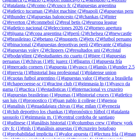
(
2
)
#
atalanta
(
2
)
#
como
(
2
)
#
cusco fc
(
2
)
#
apuestas argentina
(
2
)
#
atletico tucuman
(
2
)
#
slot machine
(
2
)
#
napoli
(
2
)
#
apuestas peru
(
2
)
#
thunder
(
2
)
#
apuestas baloncesto
(
2
)
#
chankas
(
2
)
#
inter
(
2
)
#
everton
(
2
)
#
conmebol
(
2
)
#
real betis
(
2
)
#
europa league
(
2
)
#
atletico nacional
(
2
)
#
elecciones 2026
(
2
)
#
torneo apertura
(
2
)
#
tijuana
(
2
)
#
copa argentina
(
2
)
#
perú
(
2
)
#
chelsea
(
2
)
#
newcastle
(
2
)
#
brasileirao
(
2
)
#
betano
(
2
)
#
nuggets
(
2
)
#
jetx
(
2
)
#
futbol peruano
(
2
)
#
binacional
(
2
)
#
apuestas deportivas perú
(
2
)
#
levante
(
2
)
#
laliga
(
2
)
#
apuestas voley
(
2
)
#
clippers
(
2
)
#
resultados uni
(
2
)
#
cristal
(
2
)
#
bodø/glimt
(
2
)
#
estudiantes rio cuarto
(
1
)
#
tigre
(
1
)
#
apuestas
peruanas
(
1
)
#
chivas
(
1
)
#
fc juarez
(
1
)
#
ligamx
(
1
)
#
apuesta fría
(
1
)
#
mercado corners
(
1
)
#
apuesta
(
1
)
#
vasco
(
1
)
#
lanús
(
1
)
#
under 2.5
(
1
)
#
previa
(
1
)
#
historial liga profesional
(
1
)
#
platense union
(
1
)
#
cuotas futbol argentino
(
1
)
#
apuestas valor
(
1
)
#
serie a brasileña
(
1
)
#
chapecoense-sc
(
1
)
#
racing club
(
1
)
#
gimnasia lp
(
1
)
#
vasco da
gama
(
1
)
#
tactica
(
1
)
#
estadisticas
(
1
)
#
internacional vs cruzeiro
(
1
)
#
apuestas brasileirao
(
1
)
#
pumas
(
1
)
#
historial cruces
(
1
)
#
atletico
san luis
(
1
)
#
pronostico
(
1
)
#
juan pablo ii college
(
1
)
#
genoa
(
1
)
#
analisis
(
1
)
#
guadalajara chivas
(
1
)
#
ac milan
(
1
)
#
venezia
(
1
)
#
club deportivo los chankas
(
1
)
#
pronóstico fútbol
(
1
)
#
atalanta
sassuolo
(
1
)
#
gimnasia m.
(
1
)
#
central cordoba de santiago
(
1
)
#
udinese
(
1
)
#
análisis historial
(
1
)
#
columbus crew
(
1
)
#
new york
city fc
(
1
)
#
mls
(
1
)
#
análisis apuestas
(
1
)
#
cruzeiro botafogo
(
1
)
#
probabilidad implicita
(
1
)
#
valor apuesta
(
1
)
#
lectura fría
(
1
)
#
man