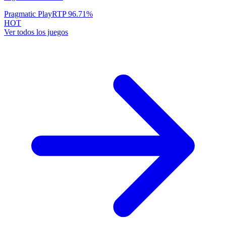
Pragmatic Play
RTP
96.71
%
HOT
Ver todos los juegos