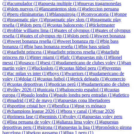
(
1
)
#
acumulador
(
1
)
#
apuesta multiple
(
1
)
#
nuevas tragamonedas
(
1
)
#
slots nuevos
(
1
)
#
lanzamientos slots
(
1
)
#
seleccion peruana
(
1
)
#
peru eliminatorias
(
1
)
#
blanquirroja
(
1
)
#
convocatoria
(
1
)
#
onpe
(
1
)
#
pragmatic play
(
1
)
#
pragmatic play slots
(
1
)
#
pragmatic play
reseña
(
1
)
#
slots peru
(
1
)
#
cuotas baloncesto
(
1
)
#
ticketmaster
(
1
)
#
robbie williams lima
(
1
)
#
gates of olympus
(
1
)
#
gates of olympus
reseña
(
1
)
#
gates of olympus rtp
(
1
)
#
slots perú
(
1
)
#
sweet bonanza
(
1
)
#
sweet bonanza reseña
(
1
)
#
sweet bonanza rtp
(
1
)
#
big bass
bonanza
(
1
)
#
big bass bonanza reseña
(
1
)
#
big bass splash
(
1
)
#
starlight princess
(
1
)
#
starlight princess reseña
(
1
)
#
starlight
princess rtp
(
1
)
#
inter miami
(
1
)
#
lafc
(
1
)
#
apuestas mls
(
1
)
#
lionel
messi
(
1
)
#
osasco
(
1
)
#
sesi
(
1
)
#
sudamericano de clubes voley
(
1
)
#
san
martin voley
(
1
)
#
lucksslots
(
1
)
#
cuotas fútbol peru
(
1
)
#
juventus
(
1
)
#
ac milan vs inter
(
1
)
#
boys
(
1
)
#
warriors
(
1
)
#
sudamericano de
voley
(
1
)
#
dolar
(
1
)
#
cuotas futbol
(
1
)
#
erick delgado
(
1
)
#
comercio
(
1
)
#
cuotas deportivas
(
1
)
#
noticias perú
(
1
)
#
sudamericano de clubes
(
1
)
#
vóley 2026
(
1
)
#
unicaja
(
1
)
#
baloncesto español
(
1
)
#
cuotas
europa
(
1
)
#
paulo londra
(
1
)
#
paulo londra peru entradas
(
1
)
#
atletico
(
1
)
#
madrid
(
1
)
#
2 de mayo
(
1
)
#
apuestas copa libertadores
(
1
)
#
sporting cristal hoy
(
1
)
#
benfica
(
1
)
#
psg vs mónaco
(
1
)
#
champions league 2026
(
1
)
#
hora y canal
(
1
)
#
coar 2026
(
1
)
#
primera fase
(
1
)
#
geminis
(
1
)
#
voley
(
1
)
#
apuestas voley peru
(
1
)
#
liga peruana de voley
(
1
)
#
alianza lima voley
(
1
)
#
apuestas
deportivas peru
(
1
)
#
girona
(
1
)
#
apuestas la liga
(
1
)
#
pronóstico girona
barcelona
(
1
)
#
sekou gassama
(
1
)
#
liga 1 peru
(
1
)