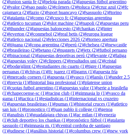
(
2
)
#
union santa fe
(
2
)
#
pelota parada
(
2
)
#
apuestas fútbol argentino
(
2
)
#
valor
(
2
)
#
sao paulo
(
2
)
#
córners
(
2
)
#
toluca
(
2
)
#
cruz azul
(
2
)
#
fc
cajamarca
(
2
)
#
lazio
(
2
)
#
sport huancayo
(
2
)
#
sassuolo
(
2
)
#
torino
(
2
)
#
atalanta
(
2
)
#
como
(
2
)
#
cusco fc
(
2
)
#
apuestas argentina
(
2
)
#
atletico tucuman
(
2
)
#
slot machine
(
2
)
#
napoli
(
2
)
#
apuestas peru
(
2
)
#
thunder
(
2
)
#
apuestas baloncesto
(
2
)
#
chankas
(
2
)
#
inter
(
2
)
#
everton
(
2
)
#
conmebol
(
2
)
#
real betis
(
2
)
#
europa league
(
2
)
#
atletico nacional
(
2
)
#
elecciones 2026
(
2
)
#
torneo apertura
(
2
)
#
tijuana
(
2
)
#
copa argentina
(
2
)
#
perú
(
2
)
#
chelsea
(
2
)
#
newcastle
(
2
)
#
brasileirao
(
2
)
#
betano
(
2
)
#
nuggets
(
2
)
#
jetx
(
2
)
#
futbol peruano
(
2
)
#
binacional
(
2
)
#
apuestas deportivas perú
(
2
)
#
levante
(
2
)
#
laliga
(
2
)
#
apuestas voley
(
2
)
#
clippers
(
2
)
#
resultados uni
(
2
)
#
cristal
(
2
)
#
bodø/glimt
(
2
)
#
estudiantes rio cuarto
(
1
)
#
tigre
(
1
)
#
apuestas
peruanas
(
1
)
#
chivas
(
1
)
#
fc juarez
(
1
)
#
ligamx
(
1
)
#
apuesta fría
(
1
)
#
mercado corners
(
1
)
#
apuesta
(
1
)
#
vasco
(
1
)
#
lanús
(
1
)
#
under 2.5
(
1
)
#
previa
(
1
)
#
historial liga profesional
(
1
)
#
platense union
(
1
)
#
cuotas futbol argentino
(
1
)
#
apuestas valor
(
1
)
#
serie a brasileña
(
1
)
#
chapecoense-sc
(
1
)
#
racing club
(
1
)
#
gimnasia lp
(
1
)
#
vasco da
gama
(
1
)
#
tactica
(
1
)
#
estadisticas
(
1
)
#
internacional vs cruzeiro
(
1
)
#
apuestas brasileirao
(
1
)
#
pumas
(
1
)
#
historial cruces
(
1
)
#
atletico
san luis
(
1
)
#
pronostico
(
1
)
#
juan pablo ii college
(
1
)
#
genoa
(
1
)
#
analisis
(
1
)
#
guadalajara chivas
(
1
)
#
ac milan
(
1
)
#
venezia
(
1
)
#
club deportivo los chankas
(
1
)
#
pronóstico fútbol
(
1
)
#
atalanta
sassuolo
(
1
)
#
gimnasia m.
(
1
)
#
central cordoba de santiago
(
1
)
#
udinese
(
1
)
#
análisis historial
(
1
)
#
columbus crew
(
1
)
#
new york