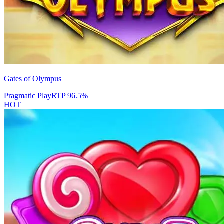
Gates of Olympus
Pragmatic Play
RTP
96.5
%
HOT