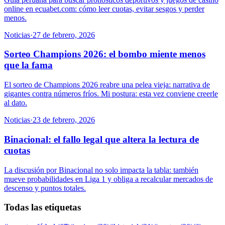
online en ecuabet.com: cómo leer cuotas, evitar sesgos y perder
menos.
Noticias
·
27 de febrero, 2026
Sorteo Champions 2026: el bombo miente menos
que la fama
El sorteo de Champions 2026 reabre una pelea vieja: narrativa de
gigantes contra números fríos. Mi postura: esta vez conviene creerle
al dato.
Noticias
·
23 de febrero, 2026
Binacional: el fallo legal que altera la lectura de
cuotas
La discusión por Binacional no solo impacta la tabla: también
mueve probabilidades en Liga 1 y obliga a recalcular mercados de
descenso y puntos totales.
Todas las etiquetas