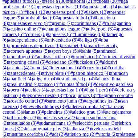
#
apuestas fútbol
(
67
)
#
serie a
(
30
)
#
historial
(
21
)
#
cuotas
(
20
)
#
liga
profesional
(
19
)
#
apuestas deportivas
(
19
)
#
apuestas nba
(
14
)
#
análisis
táctico
(
13
)
#
liga 1
(
12
)
#
apuestas perú
(
12
)
#
lakers
(
12
)
#
premier
league
(
9
)
#
probabilidad
(
9
)
#
apuestas futbol
(
9
)
#
barcelona
(
8
)
#
apuestas en vivo
(
8
)
#
gremio
(
7
)
#
corinthians
(
7
)
#
rb bragantino
(
7
)
#
casino online
(
7
)
#
champions league
(
7
)
#
liverpool
(
6
)
#
apuestas
corners
(
6
)
#
corners
(
6
)
#
apuestas
(
6
)
#
fluminense
(
6
)
#
flamengo
(
6
)
#
independiente
(
6
)
#
universitario
(
6
)
#
la liga
(
6
)
#
nba
(
6
)
#
pronósticos deportivos
(
6
)
#
ecuabet
(
6
)
#
manchester city
(
5
)
#
corners apuestas
(
5
)
#
sport boys
(
5
)
#
bahia
(
5
)
#
mirassol
(
5
)
#
botafogo
(
5
)
#
analisis tactico
(
5
)
#
pronóstico
(
5
)
#
primera división
(
5
)
#
sporting cristal
(
5
)
#
cienciano
(
5
)
#
luckslots
(
5
)
#
aldosivi
(
4
)
#
santos
(
4
)
#
remo
(
4
)
#
internacional
(
4
)
#
cruzeiro
(
4
)
#
coritiba
(
4
)
#
antecedentes
(
4
)
#
river plate
(
4
)
#
patron historico
(
4
)
#
huracan
(
4
)
#
banfield
(
4
)
#
liga mx
(
4
)
#
estudiantes l.p.
(
4
)
#
alianza lima
(
4
)
#
real madrid
(
4
)
#
cusco
(
4
)
#
cuotas fútbol
(
4
)
#
deportivo garcilaso
(
4
)
#
peru
(
4
)
#
celtics
(
4
)
#
apuestas liga 1
(
4
)
#
liga 1 perú
(
4
)
#
defensa y
justicia
(
3
)
#
deportivo riestra
(
3
)
#
boca juniors
(
3
)
#
belgrano cordoba
(
3
)
#
rosario central
(
3
)
#
sarmiento junin
(
3
)
#
argentinos jrs
(
3
)
#
san
lorenzo
(
3
)
#
newells old boys
(
3
)
#
talleres cordoba
(
3
)
#
barracas
central
(
3
)
#
lanus
(
3
)
#
palmeiras
(
3
)
#
atletico grau
(
3
)
#
utc cajamarca
(
3
)
#
fbc melgar
(
3
)
#
apuestas serie a
(
3
)
#
copa sudamericana
(
3
)
#
resultados
(
3
)
#
sudamericana
(
3
)
#
selección peruana
(
3
)
#
lebron
james
(
3
)
#
slots pragmatic play
(
3
)
#
alianza
(
3
)
#
velez sarsfield
(
2
)
#
instituto cordoba
(
2
)
#
adt
(
2
)
#
atletico-mg
(
2
)
#
vitoria
(
2
)
#
platense