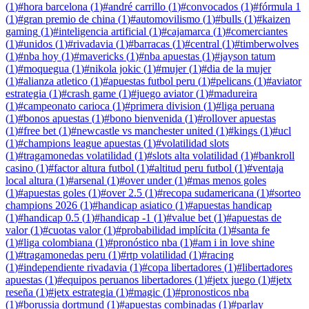
(
1
)
#
hora barcelona
(
1
)
#
andré carrillo
(
1
)
#
convocados
(
1
)
#
fórmula 1
(
1
)
#
gran premio de china
(
1
)
#
automovilismo
(
1
)
#
bulls
(
1
)
#
kaizen
gaming
(
1
)
#
inteligencia artificial
(
1
)
#
cajamarca
(
1
)
#
comerciantes
(
1
)
#
unidos
(
1
)
#
rivadavia
(
1
)
#
barracas
(
1
)
#
central
(
1
)
#
timberwolves
(
1
)
#
nba hoy
(
1
)
#
mavericks
(
1
)
#
nba apuestas
(
1
)
#
jayson tatum
(
1
)
#
moquegua
(
1
)
#
nikola jokic
(
1
)
#
mujer
(
1
)
#
dia de la mujer
(
1
)
#
alianza atletico
(
1
)
#
apuestas futbol peru
(
1
)
#
pelicans
(
1
)
#
aviator
estrategia
(
1
)
#
crash game
(
1
)
#
juego aviator
(
1
)
#
madureira
(
1
)
#
campeonato carioca
(
1
)
#
primera division
(
1
)
#
liga peruana
(
1
)
#
bonos apuestas
(
1
)
#
bono bienvenida
(
1
)
#
rollover apuestas
(
1
)
#
free bet
(
1
)
#
newcastle vs manchester united
(
1
)
#
kings
(
1
)
#
ucl
(
1
)
#
champions league apuestas
(
1
)
#
volatilidad slots
(
1
)
#
tragamonedas volatilidad
(
1
)
#
slots alta volatilidad
(
1
)
#
bankroll
casino
(
1
)
#
factor altura futbol
(
1
)
#
altitud peru futbol
(
1
)
#
ventaja
local altura
(
1
)
#
arsenal
(
1
)
#
over under
(
1
)
#
mas menos goles
(
1
)
#
apuestas goles
(
1
)
#
over 2.5
(
1
)
#
recopa sudamericana
(
1
)
#
sorteo
champions 2026
(
1
)
#
handicap asiatico
(
1
)
#
apuestas handicap
(
1
)
#
handicap 0.5
(
1
)
#
handicap -1
(
1
)
#
value bet
(
1
)
#
apuestas de
valor
(
1
)
#
cuotas valor
(
1
)
#
probabilidad implícita
(
1
)
#
santa fe
(
1
)
#
liga colombiana
(
1
)
#
pronóstico nba
(
1
)
#
am i in love shine
(
1
)
#
tragamonedas peru
(
1
)
#
rtp volatilidad
(
1
)
#
racing
(
1
)
#
independiente rivadavia
(
1
)
#
copa libertadores
(
1
)
#
libertadores
apuestas
(
1
)
#
equipos peruanos libertadores
(
1
)
#
jetx juego
(
1
)
#
jetx
reseña
(
1
)
#
jetx estrategia
(
1
)
#
magic
(
1
)
#
pronosticos nba
(
1
)
#
borussia dortmund
(
1
)
#
apuestas combinadas
(
1
)
#
parlay