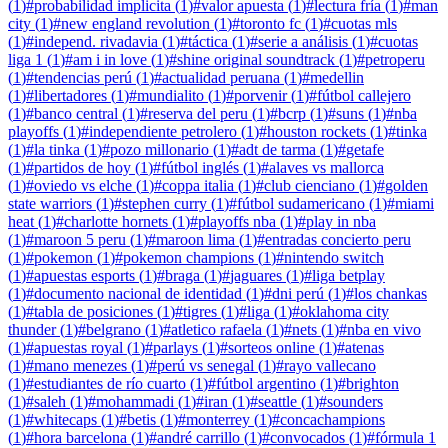
(
1
)
#
probabilidad implicita
(
1
)
#
valor apuesta
(
1
)
#
lectura fría
(
1
)
#
man
city
(
1
)
#
new england revolution
(
1
)
#
toronto fc
(
1
)
#
cuotas mls
(
1
)
#
independ. rivadavia
(
1
)
#
táctica
(
1
)
#
serie a análisis
(
1
)
#
cuotas
liga 1
(
1
)
#
am i in love
(
1
)
#
shine original soundtrack
(
1
)
#
petroperu
(
1
)
#
tendencias perú
(
1
)
#
actualidad peruana
(
1
)
#
medellin
(
1
)
#
libertadores
(
1
)
#
mundialito
(
1
)
#
porvenir
(
1
)
#
fútbol callejero
(
1
)
#
banco central
(
1
)
#
reserva del peru
(
1
)
#
bcrp
(
1
)
#
suns
(
1
)
#
nba
playoffs
(
1
)
#
independiente petrolero
(
1
)
#
houston rockets
(
1
)
#
tinka
(
1
)
#
la tinka
(
1
)
#
pozo millonario
(
1
)
#
adt de tarma
(
1
)
#
getafe
(
1
)
#
partidos de hoy
(
1
)
#
fútbol inglés
(
1
)
#
alaves vs mallorca
(
1
)
#
oviedo vs elche
(
1
)
#
coppa italia
(
1
)
#
club cienciano
(
1
)
#
golden
state warriors
(
1
)
#
stephen curry
(
1
)
#
fútbol sudamericano
(
1
)
#
miami
heat
(
1
)
#
charlotte hornets
(
1
)
#
playoffs nba
(
1
)
#
play in nba
(
1
)
#
maroon 5 peru
(
1
)
#
maroon lima
(
1
)
#
entradas concierto peru
(
1
)
#
pokemon
(
1
)
#
pokemon champions
(
1
)
#
nintendo switch
(
1
)
#
apuestas esports
(
1
)
#
braga
(
1
)
#
jaguares
(
1
)
#
liga betplay
(
1
)
#
documento nacional de identidad
(
1
)
#
dni perú
(
1
)
#
los chankas
(
1
)
#
tabla de posiciones
(
1
)
#
tigres
(
1
)
#
liga
(
1
)
#
oklahoma city
thunder
(
1
)
#
belgrano
(
1
)
#
atletico rafaela
(
1
)
#
nets
(
1
)
#
nba en vivo
(
1
)
#
apuestas royal
(
1
)
#
parlays
(
1
)
#
sorteos online
(
1
)
#
atenas
(
1
)
#
mano menezes
(
1
)
#
perú vs senegal
(
1
)
#
rayo vallecano
(
1
)
#
estudiantes de río cuarto
(
1
)
#
fútbol argentino
(
1
)
#
brighton
(
1
)
#
saleh
(
1
)
#
mohammadi
(
1
)
#
iran
(
1
)
#
seattle
(
1
)
#
sounders
(
1
)
#
whitecaps
(
1
)
#
betis
(
1
)
#
monterrey
(
1
)
#
concachampions
(
1
)
#
hora barcelona
(
1
)
#
andré carrillo
(
1
)
#
convocados
(
1
)
#
fórmula 1