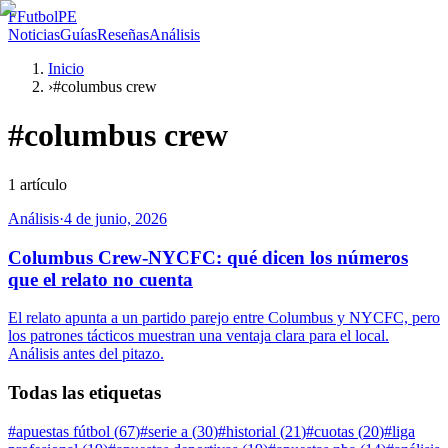
F
FutbolPE
Noticias
Guías
Reseñas
Análisis
Inicio
›
#columbus crew
#
columbus crew
1
artículo
Análisis
·
4 de junio, 2026
Columbus Crew-NYCFC: qué dicen los números
que el relato no cuenta
El relato apunta a un partido parejo entre Columbus y NYCFC, pero
los patrones tácticos muestran una ventaja clara para el local.
Análisis antes del pitazo.
Todas las etiquetas
#
apuestas fútbol
(
67
)
#
serie a
(
30
)
#
historial
(
21
)
#
cuotas
(
20
)
#
liga