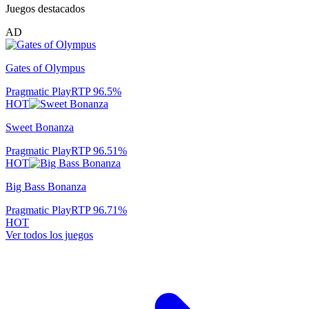
Juegos destacados
AD
Gates of Olympus
Pragmatic Play
RTP
96.5
%
HOT
Sweet Bonanza
Pragmatic Play
RTP
96.51
%
HOT
Big Bass Bonanza
Pragmatic Play
RTP
96.71
%
HOT
Ver todos los juegos