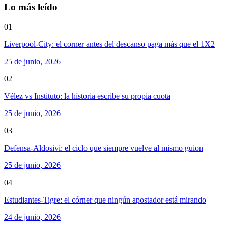
Lo más leído
01
Liverpool-City: el corner antes del descanso paga más que el 1X2
25 de junio, 2026
02
Vélez vs Instituto: la historia escribe su propia cuota
25 de junio, 2026
03
Defensa-Aldosivi: el ciclo que siempre vuelve al mismo guion
25 de junio, 2026
04
Estudiantes-Tigre: el córner que ningún apostador está mirando
24 de junio, 2026