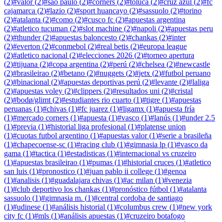
(
2
)
#
valor
(
2
)
#
sao paulo
(
2
)
#
córners
(
2
)
#
toluca
(
2
)
#
cruz azul
(
2
)
#
fc
cajamarca
(
2
)
#
lazio
(
2
)
#
sport huancayo
(
2
)
#
sassuolo
(
2
)
#
torino
(
2
)
#
atalanta
(
2
)
#
como
(
2
)
#
cusco fc
(
2
)
#
apuestas argentina
(
2
)
#
atletico tucuman
(
2
)
#
slot machine
(
2
)
#
napoli
(
2
)
#
apuestas peru
(
2
)
#
thunder
(
2
)
#
apuestas baloncesto
(
2
)
#
chankas
(
2
)
#
inter
(
2
)
#
everton
(
2
)
#
conmebol
(
2
)
#
real betis
(
2
)
#
europa league
(
2
)
#
atletico nacional
(
2
)
#
elecciones 2026
(
2
)
#
torneo apertura
(
2
)
#
tijuana
(
2
)
#
copa argentina
(
2
)
#
perú
(
2
)
#
chelsea
(
2
)
#
newcastle
(
2
)
#
brasileirao
(
2
)
#
betano
(
2
)
#
nuggets
(
2
)
#
jetx
(
2
)
#
futbol peruano
(
2
)
#
binacional
(
2
)
#
apuestas deportivas perú
(
2
)
#
levante
(
2
)
#
laliga
(
2
)
#
apuestas voley
(
2
)
#
clippers
(
2
)
#
resultados uni
(
2
)
#
cristal
(
2
)
#
bodø/glimt
(
2
)
#
estudiantes rio cuarto
(
1
)
#
tigre
(
1
)
#
apuestas
peruanas
(
1
)
#
chivas
(
1
)
#
fc juarez
(
1
)
#
ligamx
(
1
)
#
apuesta fría
(
1
)
#
mercado corners
(
1
)
#
apuesta
(
1
)
#
vasco
(
1
)
#
lanús
(
1
)
#
under 2.5
(
1
)
#
previa
(
1
)
#
historial liga profesional
(
1
)
#
platense union
(
1
)
#
cuotas futbol argentino
(
1
)
#
apuestas valor
(
1
)
#
serie a brasileña
(
1
)
#
chapecoense-sc
(
1
)
#
racing club
(
1
)
#
gimnasia lp
(
1
)
#
vasco da
gama
(
1
)
#
tactica
(
1
)
#
estadisticas
(
1
)
#
internacional vs cruzeiro
(
1
)
#
apuestas brasileirao
(
1
)
#
pumas
(
1
)
#
historial cruces
(
1
)
#
atletico
san luis
(
1
)
#
pronostico
(
1
)
#
juan pablo ii college
(
1
)
#
genoa
(
1
)
#
analisis
(
1
)
#
guadalajara chivas
(
1
)
#
ac milan
(
1
)
#
venezia
(
1
)
#
club deportivo los chankas
(
1
)
#
pronóstico fútbol
(
1
)
#
atalanta
sassuolo
(
1
)
#
gimnasia m.
(
1
)
#
central cordoba de santiago
(
1
)
#
udinese
(
1
)
#
análisis historial
(
1
)
#
columbus crew
(
1
)
#
new york
city fc
(
1
)
#
mls
(
1
)
#
análisis apuestas
(
1
)
#
cruzeiro botafogo