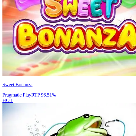
Sweet Bonanza
Pragmatic Play
RTP
96.51
%
HOT