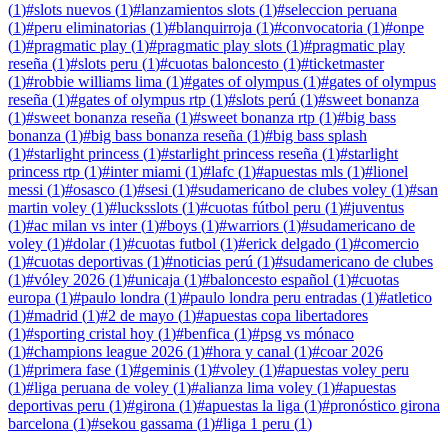
(
1
)
#
slots nuevos
(
1
)
#
lanzamientos slots
(
1
)
#
seleccion peruana
(
1
)
#
peru eliminatorias
(
1
)
#
blanquirroja
(
1
)
#
convocatoria
(
1
)
#
onpe
(
1
)
#
pragmatic play
(
1
)
#
pragmatic play slots
(
1
)
#
pragmatic play
reseña
(
1
)
#
slots peru
(
1
)
#
cuotas baloncesto
(
1
)
#
ticketmaster
(
1
)
#
robbie williams lima
(
1
)
#
gates of olympus
(
1
)
#
gates of olympus
reseña
(
1
)
#
gates of olympus rtp
(
1
)
#
slots perú
(
1
)
#
sweet bonanza
(
1
)
#
sweet bonanza reseña
(
1
)
#
sweet bonanza rtp
(
1
)
#
big bass
bonanza
(
1
)
#
big bass bonanza reseña
(
1
)
#
big bass splash
(
1
)
#
starlight princess
(
1
)
#
starlight princess reseña
(
1
)
#
starlight
princess rtp
(
1
)
#
inter miami
(
1
)
#
lafc
(
1
)
#
apuestas mls
(
1
)
#
lionel
messi
(
1
)
#
osasco
(
1
)
#
sesi
(
1
)
#
sudamericano de clubes voley
(
1
)
#
san
martin voley
(
1
)
#
lucksslots
(
1
)
#
cuotas fútbol peru
(
1
)
#
juventus
(
1
)
#
ac milan vs inter
(
1
)
#
boys
(
1
)
#
warriors
(
1
)
#
sudamericano de
voley
(
1
)
#
dolar
(
1
)
#
cuotas futbol
(
1
)
#
erick delgado
(
1
)
#
comercio
(
1
)
#
cuotas deportivas
(
1
)
#
noticias perú
(
1
)
#
sudamericano de clubes
(
1
)
#
vóley 2026
(
1
)
#
unicaja
(
1
)
#
baloncesto español
(
1
)
#
cuotas
europa
(
1
)
#
paulo londra
(
1
)
#
paulo londra peru entradas
(
1
)
#
atletico
(
1
)
#
madrid
(
1
)
#
2 de mayo
(
1
)
#
apuestas copa libertadores
(
1
)
#
sporting cristal hoy
(
1
)
#
benfica
(
1
)
#
psg vs mónaco
(
1
)
#
champions league 2026
(
1
)
#
hora y canal
(
1
)
#
coar 2026
(
1
)
#
primera fase
(
1
)
#
geminis
(
1
)
#
voley
(
1
)
#
apuestas voley peru
(
1
)
#
liga peruana de voley
(
1
)
#
alianza lima voley
(
1
)
#
apuestas
deportivas peru
(
1
)
#
girona
(
1
)
#
apuestas la liga
(
1
)
#
pronóstico girona
barcelona
(
1
)
#
sekou gassama
(
1
)
#
liga 1 peru
(
1
)