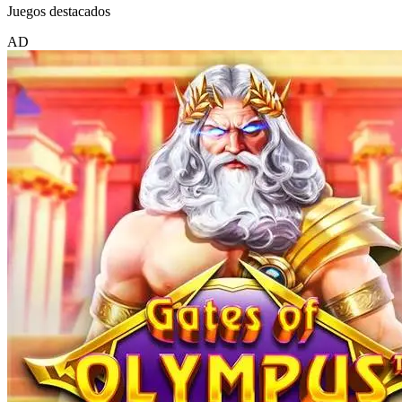
Juegos destacados
AD