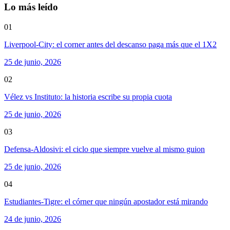
Lo más leído
01
Liverpool-City: el corner antes del descanso paga más que el 1X2
25 de junio, 2026
02
Vélez vs Instituto: la historia escribe su propia cuota
25 de junio, 2026
03
Defensa-Aldosivi: el ciclo que siempre vuelve al mismo guion
25 de junio, 2026
04
Estudiantes-Tigre: el córner que ningún apostador está mirando
24 de junio, 2026