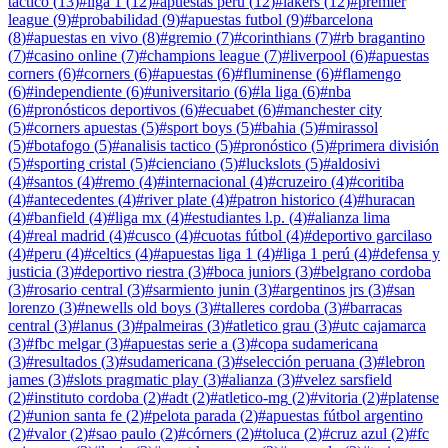
táctico
(
13
)
#
liga 1
(
12
)
#
apuestas perú
(
12
)
#
lakers
(
12
)
#
premier
league
(
9
)
#
probabilidad
(
9
)
#
apuestas futbol
(
9
)
#
barcelona
(
8
)
#
apuestas en vivo
(
8
)
#
gremio
(
7
)
#
corinthians
(
7
)
#
rb bragantino
(
7
)
#
casino online
(
7
)
#
champions league
(
7
)
#
liverpool
(
6
)
#
apuestas
corners
(
6
)
#
corners
(
6
)
#
apuestas
(
6
)
#
fluminense
(
6
)
#
flamengo
(
6
)
#
independiente
(
6
)
#
universitario
(
6
)
#
la liga
(
6
)
#
nba
(
6
)
#
pronósticos deportivos
(
6
)
#
ecuabet
(
6
)
#
manchester city
(
5
)
#
corners apuestas
(
5
)
#
sport boys
(
5
)
#
bahia
(
5
)
#
mirassol
(
5
)
#
botafogo
(
5
)
#
analisis tactico
(
5
)
#
pronóstico
(
5
)
#
primera división
(
5
)
#
sporting cristal
(
5
)
#
cienciano
(
5
)
#
luckslots
(
5
)
#
aldosivi
(
4
)
#
santos
(
4
)
#
remo
(
4
)
#
internacional
(
4
)
#
cruzeiro
(
4
)
#
coritiba
(
4
)
#
antecedentes
(
4
)
#
river plate
(
4
)
#
patron historico
(
4
)
#
huracan
(
4
)
#
banfield
(
4
)
#
liga mx
(
4
)
#
estudiantes l.p.
(
4
)
#
alianza lima
(
4
)
#
real madrid
(
4
)
#
cusco
(
4
)
#
cuotas fútbol
(
4
)
#
deportivo garcilaso
(
4
)
#
peru
(
4
)
#
celtics
(
4
)
#
apuestas liga 1
(
4
)
#
liga 1 perú
(
4
)
#
defensa y
justicia
(
3
)
#
deportivo riestra
(
3
)
#
boca juniors
(
3
)
#
belgrano cordoba
(
3
)
#
rosario central
(
3
)
#
sarmiento junin
(
3
)
#
argentinos jrs
(
3
)
#
san
lorenzo
(
3
)
#
newells old boys
(
3
)
#
talleres cordoba
(
3
)
#
barracas
central
(
3
)
#
lanus
(
3
)
#
palmeiras
(
3
)
#
atletico grau
(
3
)
#
utc cajamarca
(
3
)
#
fbc melgar
(
3
)
#
apuestas serie a
(
3
)
#
copa sudamericana
(
3
)
#
resultados
(
3
)
#
sudamericana
(
3
)
#
selección peruana
(
3
)
#
lebron
james
(
3
)
#
slots pragmatic play
(
3
)
#
alianza
(
3
)
#
velez sarsfield
(
2
)
#
instituto cordoba
(
2
)
#
adt
(
2
)
#
atletico-mg
(
2
)
#
vitoria
(
2
)
#
platense
(
2
)
#
union santa fe
(
2
)
#
pelota parada
(
2
)
#
apuestas fútbol argentino
(
2
)
#
valor
(
2
)
#
sao paulo
(
2
)
#
córners
(
2
)
#
toluca
(
2
)
#
cruz azul
(
2
)
#
fc