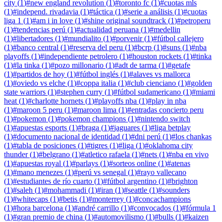
city
(
1
)
#
new england revolution
(
1
)
#
toronto fc
(
1
)
#
cuotas mls
(
1
)
#
independ. rivadavia
(
1
)
#
táctica
(
1
)
#
serie a análisis
(
1
)
#
cuotas
liga 1
(
1
)
#
am i in love
(
1
)
#
shine original soundtrack
(
1
)
#
petroperu
(
1
)
#
tendencias perú
(
1
)
#
actualidad peruana
(
1
)
#
medellin
(
1
)
#
libertadores
(
1
)
#
mundialito
(
1
)
#
porvenir
(
1
)
#
fútbol callejero
(
1
)
#
banco central
(
1
)
#
reserva del peru
(
1
)
#
bcrp
(
1
)
#
suns
(
1
)
#
nba
playoffs
(
1
)
#
independiente petrolero
(
1
)
#
houston rockets
(
1
)
#
tinka
(
1
)
#
la tinka
(
1
)
#
pozo millonario
(
1
)
#
adt de tarma
(
1
)
#
getafe
(
1
)
#
partidos de hoy
(
1
)
#
fútbol inglés
(
1
)
#
alaves vs mallorca
(
1
)
#
oviedo vs elche
(
1
)
#
coppa italia
(
1
)
#
club cienciano
(
1
)
#
golden
state warriors
(
1
)
#
stephen curry
(
1
)
#
fútbol sudamericano
(
1
)
#
miami
heat
(
1
)
#
charlotte hornets
(
1
)
#
playoffs nba
(
1
)
#
play in nba
(
1
)
#
maroon 5 peru
(
1
)
#
maroon lima
(
1
)
#
entradas concierto peru
(
1
)
#
pokemon
(
1
)
#
pokemon champions
(
1
)
#
nintendo switch
(
1
)
#
apuestas esports
(
1
)
#
braga
(
1
)
#
jaguares
(
1
)
#
liga betplay
(
1
)
#
documento nacional de identidad
(
1
)
#
dni perú
(
1
)
#
los chankas
(
1
)
#
tabla de posiciones
(
1
)
#
tigres
(
1
)
#
liga
(
1
)
#
oklahoma city
thunder
(
1
)
#
belgrano
(
1
)
#
atletico rafaela
(
1
)
#
nets
(
1
)
#
nba en vivo
(
1
)
#
apuestas royal
(
1
)
#
parlays
(
1
)
#
sorteos online
(
1
)
#
atenas
(
1
)
#
mano menezes
(
1
)
#
perú vs senegal
(
1
)
#
rayo vallecano
(
1
)
#
estudiantes de río cuarto
(
1
)
#
fútbol argentino
(
1
)
#
brighton
(
1
)
#
saleh
(
1
)
#
mohammadi
(
1
)
#
iran
(
1
)
#
seattle
(
1
)
#
sounders
(
1
)
#
whitecaps
(
1
)
#
betis
(
1
)
#
monterrey
(
1
)
#
concachampions
(
1
)
#
hora barcelona
(
1
)
#
andré carrillo
(
1
)
#
convocados
(
1
)
#
fórmula 1
(
1
)
#
gran premio de china
(
1
)
#
automovilismo
(
1
)
#
bulls
(
1
)
#
kaizen