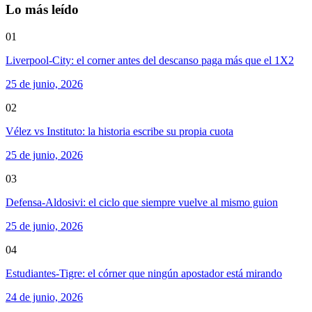
Lo más leído
01
Liverpool-City: el corner antes del descanso paga más que el 1X2
25 de junio, 2026
02
Vélez vs Instituto: la historia escribe su propia cuota
25 de junio, 2026
03
Defensa-Aldosivi: el ciclo que siempre vuelve al mismo guion
25 de junio, 2026
04
Estudiantes-Tigre: el córner que ningún apostador está mirando
24 de junio, 2026