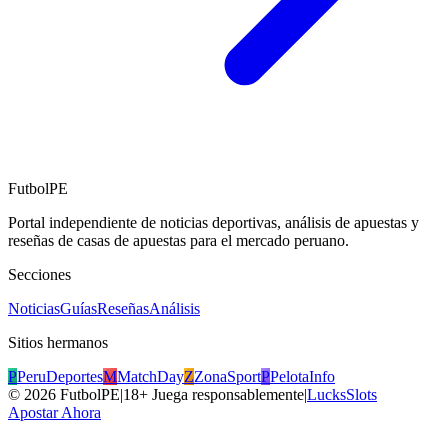
FutbolPE
Portal independiente de noticias deportivas, análisis de apuestas y
reseñas de casas de apuestas para el mercado peruano.
Secciones
Noticias
Guías
Reseñas
Análisis
Sitios hermanos
P
PeruDeportes
M
MatchDay
Z
ZonaSport
P
PelotaInfo
©
2026
FutbolPE
|
18+ Juega responsablemente
|
LucksSlots
Apostar Ahora