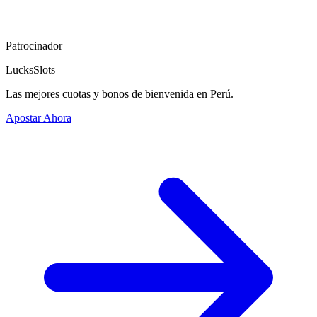
Patrocinador
LucksSlots
Las mejores cuotas y bonos de bienvenida en Perú.
Apostar Ahora