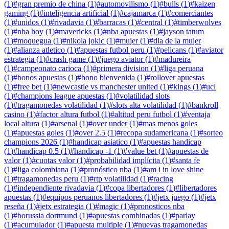
(
1
)
#
gran premio de china
(
1
)
#
automovilismo
(
1
)
#
bulls
(
1
)
#
kaizen
gaming
(
1
)
#
inteligencia artificial
(
1
)
#
cajamarca
(
1
)
#
comerciantes
(
1
)
#
unidos
(
1
)
#
rivadavia
(
1
)
#
barracas
(
1
)
#
central
(
1
)
#
timberwolves
(
1
)
#
nba hoy
(
1
)
#
mavericks
(
1
)
#
nba apuestas
(
1
)
#
jayson tatum
(
1
)
#
moquegua
(
1
)
#
nikola jokic
(
1
)
#
mujer
(
1
)
#
dia de la mujer
(
1
)
#
alianza atletico
(
1
)
#
apuestas futbol peru
(
1
)
#
pelicans
(
1
)
#
aviator
estrategia
(
1
)
#
crash game
(
1
)
#
juego aviator
(
1
)
#
madureira
(
1
)
#
campeonato carioca
(
1
)
#
primera division
(
1
)
#
liga peruana
(
1
)
#
bonos apuestas
(
1
)
#
bono bienvenida
(
1
)
#
rollover apuestas
(
1
)
#
free bet
(
1
)
#
newcastle vs manchester united
(
1
)
#
kings
(
1
)
#
ucl
(
1
)
#
champions league apuestas
(
1
)
#
volatilidad slots
(
1
)
#
tragamonedas volatilidad
(
1
)
#
slots alta volatilidad
(
1
)
#
bankroll
casino
(
1
)
#
factor altura futbol
(
1
)
#
altitud peru futbol
(
1
)
#
ventaja
local altura
(
1
)
#
arsenal
(
1
)
#
over under
(
1
)
#
mas menos goles
(
1
)
#
apuestas goles
(
1
)
#
over 2.5
(
1
)
#
recopa sudamericana
(
1
)
#
sorteo
champions 2026
(
1
)
#
handicap asiatico
(
1
)
#
apuestas handicap
(
1
)
#
handicap 0.5
(
1
)
#
handicap -1
(
1
)
#
value bet
(
1
)
#
apuestas de
valor
(
1
)
#
cuotas valor
(
1
)
#
probabilidad implícita
(
1
)
#
santa fe
(
1
)
#
liga colombiana
(
1
)
#
pronóstico nba
(
1
)
#
am i in love shine
(
1
)
#
tragamonedas peru
(
1
)
#
rtp volatilidad
(
1
)
#
racing
(
1
)
#
independiente rivadavia
(
1
)
#
copa libertadores
(
1
)
#
libertadores
apuestas
(
1
)
#
equipos peruanos libertadores
(
1
)
#
jetx juego
(
1
)
#
jetx
reseña
(
1
)
#
jetx estrategia
(
1
)
#
magic
(
1
)
#
pronosticos nba
(
1
)
#
borussia dortmund
(
1
)
#
apuestas combinadas
(
1
)
#
parlay
(
1
)
#
acumulador
(
1
)
#
apuesta multiple
(
1
)
#
nuevas tragamonedas