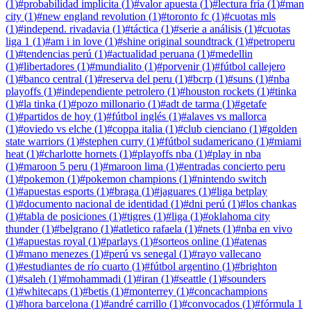
(
1
)
#
probabilidad implicita
(
1
)
#
valor apuesta
(
1
)
#
lectura fría
(
1
)
#
man
city
(
1
)
#
new england revolution
(
1
)
#
toronto fc
(
1
)
#
cuotas mls
(
1
)
#
independ. rivadavia
(
1
)
#
táctica
(
1
)
#
serie a análisis
(
1
)
#
cuotas
liga 1
(
1
)
#
am i in love
(
1
)
#
shine original soundtrack
(
1
)
#
petroperu
(
1
)
#
tendencias perú
(
1
)
#
actualidad peruana
(
1
)
#
medellin
(
1
)
#
libertadores
(
1
)
#
mundialito
(
1
)
#
porvenir
(
1
)
#
fútbol callejero
(
1
)
#
banco central
(
1
)
#
reserva del peru
(
1
)
#
bcrp
(
1
)
#
suns
(
1
)
#
nba
playoffs
(
1
)
#
independiente petrolero
(
1
)
#
houston rockets
(
1
)
#
tinka
(
1
)
#
la tinka
(
1
)
#
pozo millonario
(
1
)
#
adt de tarma
(
1
)
#
getafe
(
1
)
#
partidos de hoy
(
1
)
#
fútbol inglés
(
1
)
#
alaves vs mallorca
(
1
)
#
oviedo vs elche
(
1
)
#
coppa italia
(
1
)
#
club cienciano
(
1
)
#
golden
state warriors
(
1
)
#
stephen curry
(
1
)
#
fútbol sudamericano
(
1
)
#
miami
heat
(
1
)
#
charlotte hornets
(
1
)
#
playoffs nba
(
1
)
#
play in nba
(
1
)
#
maroon 5 peru
(
1
)
#
maroon lima
(
1
)
#
entradas concierto peru
(
1
)
#
pokemon
(
1
)
#
pokemon champions
(
1
)
#
nintendo switch
(
1
)
#
apuestas esports
(
1
)
#
braga
(
1
)
#
jaguares
(
1
)
#
liga betplay
(
1
)
#
documento nacional de identidad
(
1
)
#
dni perú
(
1
)
#
los chankas
(
1
)
#
tabla de posiciones
(
1
)
#
tigres
(
1
)
#
liga
(
1
)
#
oklahoma city
thunder
(
1
)
#
belgrano
(
1
)
#
atletico rafaela
(
1
)
#
nets
(
1
)
#
nba en vivo
(
1
)
#
apuestas royal
(
1
)
#
parlays
(
1
)
#
sorteos online
(
1
)
#
atenas
(
1
)
#
mano menezes
(
1
)
#
perú vs senegal
(
1
)
#
rayo vallecano
(
1
)
#
estudiantes de río cuarto
(
1
)
#
fútbol argentino
(
1
)
#
brighton
(
1
)
#
saleh
(
1
)
#
mohammadi
(
1
)
#
iran
(
1
)
#
seattle
(
1
)
#
sounders
(
1
)
#
whitecaps
(
1
)
#
betis
(
1
)
#
monterrey
(
1
)
#
concachampions
(
1
)
#
hora barcelona
(
1
)
#
andré carrillo
(
1
)
#
convocados
(
1
)
#
fórmula 1