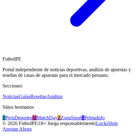
FutbolPE
Portal independiente de noticias deportivas, análisis de apuestas y
reseñas de casas de apuestas para el mercado peruano.
Secciones
Noticias
Guías
Reseñas
Análisis
Sitios hermanos
P
PeruDeportes
M
MatchDay
Z
ZonaSport
P
PelotaInfo
©
2026
FutbolPE
|
18+ Juega responsablemente
|
LucksSlots
Apostar Ahora