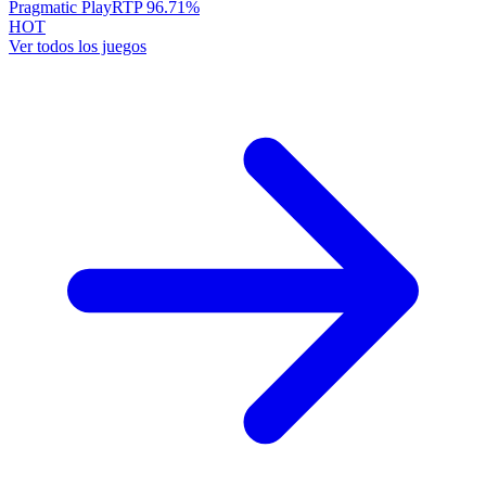
Pragmatic Play
RTP
96.71
%
HOT
Ver todos los juegos