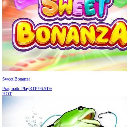
Sweet Bonanza
Pragmatic Play
RTP
96.51
%
HOT