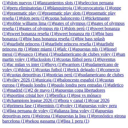
(
1
)
#
slots nuevos
(
1
)
#
lanzamientos slots
(
1
)
#
seleccion peruana
(
1
)
#
peru eliminatorias
(
1
)
#
blanquirroja
(
1
)
#
convocatoria
(
1
)
#
onpe
(
1
)
#
pragmatic play
(
1
)
#
pragmatic play slots
(
1
)
#
pragmatic play
reseña
(
1
)
#
slots peru
(
1
)
#
cuotas baloncesto
(
1
)
#
ticketmaster
(
1
)
#
robbie williams lima
(
1
)
#
gates of olympus
(
1
)
#
gates of olympus
reseña
(
1
)
#
gates of olympus rtp
(
1
)
#
slots perú
(
1
)
#
sweet bonanza
(
1
)
#
sweet bonanza reseña
(
1
)
#
sweet bonanza rtp
(
1
)
#
big bass
bonanza
(
1
)
#
big bass bonanza reseña
(
1
)
#
big bass splash
(
1
)
#
starlight princess
(
1
)
#
starlight princess reseña
(
1
)
#
starlight
princess rtp
(
1
)
#
inter miami
(
1
)
#
lafc
(
1
)
#
apuestas mls
(
1
)
#
lionel
messi
(
1
)
#
osasco
(
1
)
#
sesi
(
1
)
#
sudamericano de clubes voley
(
1
)
#
san
martin voley
(
1
)
#
lucksslots
(
1
)
#
cuotas fútbol peru
(
1
)
#
juventus
(
1
)
#
ac milan vs inter
(
1
)
#
boys
(
1
)
#
warriors
(
1
)
#
sudamericano de
voley
(
1
)
#
dolar
(
1
)
#
cuotas futbol
(
1
)
#
erick delgado
(
1
)
#
comercio
(
1
)
#
cuotas deportivas
(
1
)
#
noticias perú
(
1
)
#
sudamericano de clubes
(
1
)
#
vóley 2026
(
1
)
#
unicaja
(
1
)
#
baloncesto español
(
1
)
#
cuotas
europa
(
1
)
#
paulo londra
(
1
)
#
paulo londra peru entradas
(
1
)
#
atletico
(
1
)
#
madrid
(
1
)
#
2 de mayo
(
1
)
#
apuestas copa libertadores
(
1
)
#
sporting cristal hoy
(
1
)
#
benfica
(
1
)
#
psg vs mónaco
(
1
)
#
champions league 2026
(
1
)
#
hora y canal
(
1
)
#
coar 2026
(
1
)
#
primera fase
(
1
)
#
geminis
(
1
)
#
voley
(
1
)
#
apuestas voley peru
(
1
)
#
liga peruana de voley
(
1
)
#
alianza lima voley
(
1
)
#
apuestas
deportivas peru
(
1
)
#
girona
(
1
)
#
apuestas la liga
(
1
)
#
pronóstico girona
barcelona
(
1
)
#
sekou gassama
(
1
)
#
liga 1 peru
(
1
)