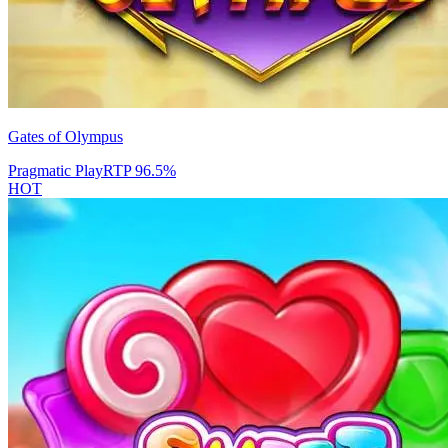
Gates of Olympus
Pragmatic Play
RTP
96.5
%
HOT