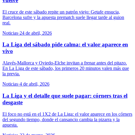
vuelve
El cruce de este sábado repite un patrón viejo: Getafe ensucia,
Barcelona sufre y la apuesta prematch suele llegar tarde al guion
real.
Noticias
·
24 de abril, 2026
La Liga del sábado pide calma: el valor aparece en
vivo
Alavés-Mallorca y Oviedo-Elche invitan a frenar antes del pitazo.
En La Liga de este sábado, los primeros 20 minutos valen más que
la previa.
Noticias
·
4 de abril, 2026
La Liga y el detalle que suele pagar: córners tras el
desgaste
El foco no está en el 1X2 de La Liga: el valor aparece en los córners
del segundo tiempo, donde el cansancio cambia la pizarra y la
apuesta.