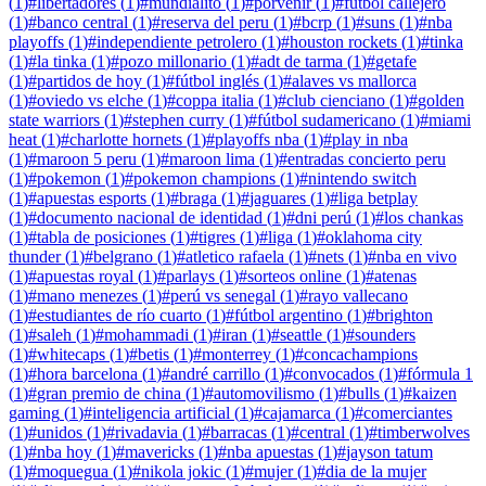
(
1
)
#
libertadores
(
1
)
#
mundialito
(
1
)
#
porvenir
(
1
)
#
fútbol callejero
(
1
)
#
banco central
(
1
)
#
reserva del peru
(
1
)
#
bcrp
(
1
)
#
suns
(
1
)
#
nba
playoffs
(
1
)
#
independiente petrolero
(
1
)
#
houston rockets
(
1
)
#
tinka
(
1
)
#
la tinka
(
1
)
#
pozo millonario
(
1
)
#
adt de tarma
(
1
)
#
getafe
(
1
)
#
partidos de hoy
(
1
)
#
fútbol inglés
(
1
)
#
alaves vs mallorca
(
1
)
#
oviedo vs elche
(
1
)
#
coppa italia
(
1
)
#
club cienciano
(
1
)
#
golden
state warriors
(
1
)
#
stephen curry
(
1
)
#
fútbol sudamericano
(
1
)
#
miami
heat
(
1
)
#
charlotte hornets
(
1
)
#
playoffs nba
(
1
)
#
play in nba
(
1
)
#
maroon 5 peru
(
1
)
#
maroon lima
(
1
)
#
entradas concierto peru
(
1
)
#
pokemon
(
1
)
#
pokemon champions
(
1
)
#
nintendo switch
(
1
)
#
apuestas esports
(
1
)
#
braga
(
1
)
#
jaguares
(
1
)
#
liga betplay
(
1
)
#
documento nacional de identidad
(
1
)
#
dni perú
(
1
)
#
los chankas
(
1
)
#
tabla de posiciones
(
1
)
#
tigres
(
1
)
#
liga
(
1
)
#
oklahoma city
thunder
(
1
)
#
belgrano
(
1
)
#
atletico rafaela
(
1
)
#
nets
(
1
)
#
nba en vivo
(
1
)
#
apuestas royal
(
1
)
#
parlays
(
1
)
#
sorteos online
(
1
)
#
atenas
(
1
)
#
mano menezes
(
1
)
#
perú vs senegal
(
1
)
#
rayo vallecano
(
1
)
#
estudiantes de río cuarto
(
1
)
#
fútbol argentino
(
1
)
#
brighton
(
1
)
#
saleh
(
1
)
#
mohammadi
(
1
)
#
iran
(
1
)
#
seattle
(
1
)
#
sounders
(
1
)
#
whitecaps
(
1
)
#
betis
(
1
)
#
monterrey
(
1
)
#
concachampions
(
1
)
#
hora barcelona
(
1
)
#
andré carrillo
(
1
)
#
convocados
(
1
)
#
fórmula 1
(
1
)
#
gran premio de china
(
1
)
#
automovilismo
(
1
)
#
bulls
(
1
)
#
kaizen
gaming
(
1
)
#
inteligencia artificial
(
1
)
#
cajamarca
(
1
)
#
comerciantes
(
1
)
#
unidos
(
1
)
#
rivadavia
(
1
)
#
barracas
(
1
)
#
central
(
1
)
#
timberwolves
(
1
)
#
nba hoy
(
1
)
#
mavericks
(
1
)
#
nba apuestas
(
1
)
#
jayson tatum
(
1
)
#
moquegua
(
1
)
#
nikola jokic
(
1
)
#
mujer
(
1
)
#
dia de la mujer