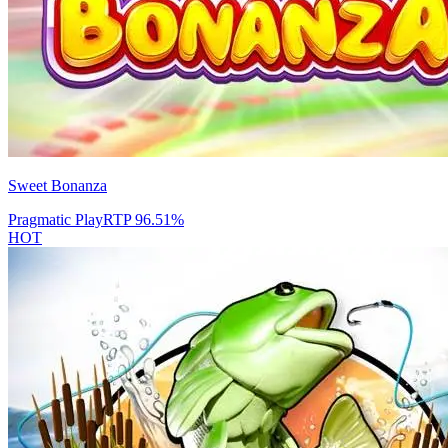
Sweet Bonanza
Pragmatic Play
RTP
96.51
%
HOT