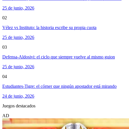
25 de junio, 2026
02
Vélez vs Instituto: la historia escribe su propia cuota
25 de junio, 2026
03
Defensa-Aldosivi: el ciclo que siempre vuelve al mismo guion
25 de junio, 2026
04
Estudiantes-Tigre: el córner que ningún apostador está mirando
24 de junio, 2026
Juegos destacados
AD