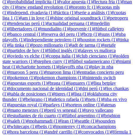
(
1
)
#
probabilidad implicita
(
1
)
#
valor apuesta
(
1
)
#
lectura fría
(
1
)
#
man
city
(
1
)
#
new england revolution
(
1
)
#
toronto fc
(
1
)
#
cuotas mls
(
1
)
#
independ. rivadavia
(
1
)
#
táctica
(
1
)
#
serie a análisis
(
1
)
#
cuotas
liga 1
(
1
)
#
am i in love
(
1
)
#
shine original soundtrack
(
1
)
#
petroperu
(
1
)
#
tendencias perú
(
1
)
#
actualidad peruana
(
1
)
#
medellin
(
1
)
#
libertadores
(
1
)
#
mundialito
(
1
)
#
porvenir
(
1
)
#
fútbol callejero
(
1
)
#
banco central
(
1
)
#
reserva del peru
(
1
)
#
bcrp
(
1
)
#
suns
(
1
)
#
nba
playoffs
(
1
)
#
independiente petrolero
(
1
)
#
houston rockets
(
1
)
#
tinka
(
1
)
#
la tinka
(
1
)
#
pozo millonario
(
1
)
#
adt de tarma
(
1
)
#
getafe
(
1
)
#
partidos de hoy
(
1
)
#
fútbol inglés
(
1
)
#
alaves vs mallorca
(
1
)
#
oviedo vs elche
(
1
)
#
coppa italia
(
1
)
#
club cienciano
(
1
)
#
golden
state warriors
(
1
)
#
stephen curry
(
1
)
#
fútbol sudamericano
(
1
)
#
miami
heat
(
1
)
#
charlotte hornets
(
1
)
#
playoffs nba
(
1
)
#
play in nba
(
1
)
#
maroon 5 peru
(
1
)
#
maroon lima
(
1
)
#
entradas concierto peru
(
1
)
#
pokemon
(
1
)
#
pokemon champions
(
1
)
#
nintendo switch
(
1
)
#
apuestas esports
(
1
)
#
braga
(
1
)
#
jaguares
(
1
)
#
liga betplay
(
1
)
#
documento nacional de identidad
(
1
)
#
dni perú
(
1
)
#
los chankas
(
1
)
#
tabla de posiciones
(
1
)
#
tigres
(
1
)
#
liga
(
1
)
#
oklahoma city
thunder
(
1
)
#
belgrano
(
1
)
#
atletico rafaela
(
1
)
#
nets
(
1
)
#
nba en vivo
(
1
)
#
apuestas royal
(
1
)
#
parlays
(
1
)
#
sorteos online
(
1
)
#
atenas
(
1
)
#
mano menezes
(
1
)
#
perú vs senegal
(
1
)
#
rayo vallecano
(
1
)
#
estudiantes de río cuarto
(
1
)
#
fútbol argentino
(
1
)
#
brighton
(
1
)
#
saleh
(
1
)
#
mohammadi
(
1
)
#
iran
(
1
)
#
seattle
(
1
)
#
sounders
(
1
)
#
whitecaps
(
1
)
#
betis
(
1
)
#
monterrey
(
1
)
#
concachampions
(
1
)
#
hora barcelona
(
1
)
#
andré carrillo
(
1
)
#
convocados
(
1
)
#
fórmula 1