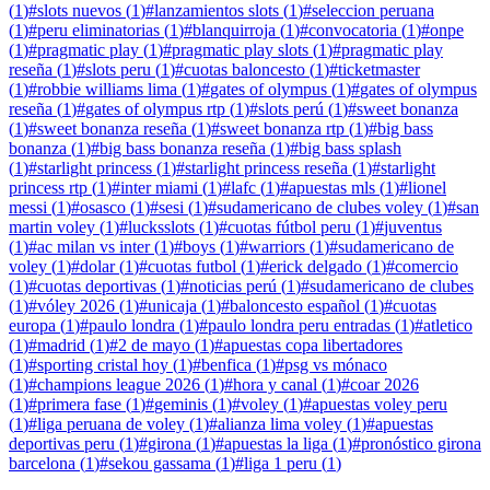
(
1
)
#
slots nuevos
(
1
)
#
lanzamientos slots
(
1
)
#
seleccion peruana
(
1
)
#
peru eliminatorias
(
1
)
#
blanquirroja
(
1
)
#
convocatoria
(
1
)
#
onpe
(
1
)
#
pragmatic play
(
1
)
#
pragmatic play slots
(
1
)
#
pragmatic play
reseña
(
1
)
#
slots peru
(
1
)
#
cuotas baloncesto
(
1
)
#
ticketmaster
(
1
)
#
robbie williams lima
(
1
)
#
gates of olympus
(
1
)
#
gates of olympus
reseña
(
1
)
#
gates of olympus rtp
(
1
)
#
slots perú
(
1
)
#
sweet bonanza
(
1
)
#
sweet bonanza reseña
(
1
)
#
sweet bonanza rtp
(
1
)
#
big bass
bonanza
(
1
)
#
big bass bonanza reseña
(
1
)
#
big bass splash
(
1
)
#
starlight princess
(
1
)
#
starlight princess reseña
(
1
)
#
starlight
princess rtp
(
1
)
#
inter miami
(
1
)
#
lafc
(
1
)
#
apuestas mls
(
1
)
#
lionel
messi
(
1
)
#
osasco
(
1
)
#
sesi
(
1
)
#
sudamericano de clubes voley
(
1
)
#
san
martin voley
(
1
)
#
lucksslots
(
1
)
#
cuotas fútbol peru
(
1
)
#
juventus
(
1
)
#
ac milan vs inter
(
1
)
#
boys
(
1
)
#
warriors
(
1
)
#
sudamericano de
voley
(
1
)
#
dolar
(
1
)
#
cuotas futbol
(
1
)
#
erick delgado
(
1
)
#
comercio
(
1
)
#
cuotas deportivas
(
1
)
#
noticias perú
(
1
)
#
sudamericano de clubes
(
1
)
#
vóley 2026
(
1
)
#
unicaja
(
1
)
#
baloncesto español
(
1
)
#
cuotas
europa
(
1
)
#
paulo londra
(
1
)
#
paulo londra peru entradas
(
1
)
#
atletico
(
1
)
#
madrid
(
1
)
#
2 de mayo
(
1
)
#
apuestas copa libertadores
(
1
)
#
sporting cristal hoy
(
1
)
#
benfica
(
1
)
#
psg vs mónaco
(
1
)
#
champions league 2026
(
1
)
#
hora y canal
(
1
)
#
coar 2026
(
1
)
#
primera fase
(
1
)
#
geminis
(
1
)
#
voley
(
1
)
#
apuestas voley peru
(
1
)
#
liga peruana de voley
(
1
)
#
alianza lima voley
(
1
)
#
apuestas
deportivas peru
(
1
)
#
girona
(
1
)
#
apuestas la liga
(
1
)
#
pronóstico girona
barcelona
(
1
)
#
sekou gassama
(
1
)
#
liga 1 peru
(
1
)