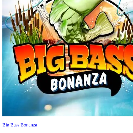
Big Bass Bonanza