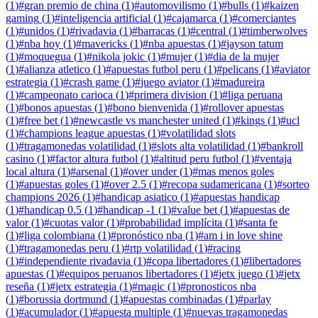
(
1
)
#
gran premio de china
(
1
)
#
automovilismo
(
1
)
#
bulls
(
1
)
#
kaizen
gaming
(
1
)
#
inteligencia artificial
(
1
)
#
cajamarca
(
1
)
#
comerciantes
(
1
)
#
unidos
(
1
)
#
rivadavia
(
1
)
#
barracas
(
1
)
#
central
(
1
)
#
timberwolves
(
1
)
#
nba hoy
(
1
)
#
mavericks
(
1
)
#
nba apuestas
(
1
)
#
jayson tatum
(
1
)
#
moquegua
(
1
)
#
nikola jokic
(
1
)
#
mujer
(
1
)
#
dia de la mujer
(
1
)
#
alianza atletico
(
1
)
#
apuestas futbol peru
(
1
)
#
pelicans
(
1
)
#
aviator
estrategia
(
1
)
#
crash game
(
1
)
#
juego aviator
(
1
)
#
madureira
(
1
)
#
campeonato carioca
(
1
)
#
primera division
(
1
)
#
liga peruana
(
1
)
#
bonos apuestas
(
1
)
#
bono bienvenida
(
1
)
#
rollover apuestas
(
1
)
#
free bet
(
1
)
#
newcastle vs manchester united
(
1
)
#
kings
(
1
)
#
ucl
(
1
)
#
champions league apuestas
(
1
)
#
volatilidad slots
(
1
)
#
tragamonedas volatilidad
(
1
)
#
slots alta volatilidad
(
1
)
#
bankroll
casino
(
1
)
#
factor altura futbol
(
1
)
#
altitud peru futbol
(
1
)
#
ventaja
local altura
(
1
)
#
arsenal
(
1
)
#
over under
(
1
)
#
mas menos goles
(
1
)
#
apuestas goles
(
1
)
#
over 2.5
(
1
)
#
recopa sudamericana
(
1
)
#
sorteo
champions 2026
(
1
)
#
handicap asiatico
(
1
)
#
apuestas handicap
(
1
)
#
handicap 0.5
(
1
)
#
handicap -1
(
1
)
#
value bet
(
1
)
#
apuestas de
valor
(
1
)
#
cuotas valor
(
1
)
#
probabilidad implícita
(
1
)
#
santa fe
(
1
)
#
liga colombiana
(
1
)
#
pronóstico nba
(
1
)
#
am i in love shine
(
1
)
#
tragamonedas peru
(
1
)
#
rtp volatilidad
(
1
)
#
racing
(
1
)
#
independiente rivadavia
(
1
)
#
copa libertadores
(
1
)
#
libertadores
apuestas
(
1
)
#
equipos peruanos libertadores
(
1
)
#
jetx juego
(
1
)
#
jetx
reseña
(
1
)
#
jetx estrategia
(
1
)
#
magic
(
1
)
#
pronosticos nba
(
1
)
#
borussia dortmund
(
1
)
#
apuestas combinadas
(
1
)
#
parlay
(
1
)
#
acumulador
(
1
)
#
apuesta multiple
(
1
)
#
nuevas tragamonedas