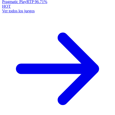
Pragmatic Play
RTP
96.71
%
HOT
Ver todos los juegos