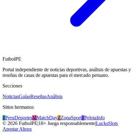
FutbolPE
Portal independiente de noticias deportivas, análisis de apuestas y
reseñas de casas de apuestas para el mercado peruano.
Secciones
Noticias
Guías
Reseñas
Análisis
Sitios hermanos
P
PeruDeportes
M
MatchDay
Z
ZonaSport
P
PelotaInfo
©
2026
FutbolPE
|
18+ Juega responsablemente
|
LucksSlots
Apostar Ahora