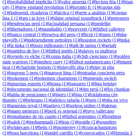
(
1
)
#
probabilidad implicita
(
1
)
#
valor apuesta
(
1
)
#
lectura fría
(
1
)
#
man
city
(
1
)
#
new england revolution
(
1
)
#
toronto fc
(
1
)
#
cuotas mls
(
1
)
#
independ. rivadavia
(
1
)
#
táctica
(
1
)
#
serie a análisis
(
1
)
#
cuotas
liga 1
(
1
)
#
am i in love
(
1
)
#
shine original soundtrack
(
1
)
#
petroperu
(
1
)
#
tendencias perú
(
1
)
#
actualidad peruana
(
1
)
#
medellin
(
1
)
#
libertadores
(
1
)
#
mundialito
(
1
)
#
porvenir
(
1
)
#
fútbol callejero
(
1
)
#
banco central
(
1
)
#
reserva del peru
(
1
)
#
bcrp
(
1
)
#
suns
(
1
)
#
nba
playoffs
(
1
)
#
independiente petrolero
(
1
)
#
houston rockets
(
1
)
#
tinka
(
1
)
#
la tinka
(
1
)
#
pozo millonario
(
1
)
#
adt de tarma
(
1
)
#
getafe
(
1
)
#
partidos de hoy
(
1
)
#
fútbol inglés
(
1
)
#
alaves vs mallorca
(
1
)
#
oviedo vs elche
(
1
)
#
coppa italia
(
1
)
#
club cienciano
(
1
)
#
golden
state warriors
(
1
)
#
stephen curry
(
1
)
#
fútbol sudamericano
(
1
)
#
miami
heat
(
1
)
#
charlotte hornets
(
1
)
#
playoffs nba
(
1
)
#
play in nba
(
1
)
#
maroon 5 peru
(
1
)
#
maroon lima
(
1
)
#
entradas concierto peru
(
1
)
#
pokemon
(
1
)
#
pokemon champions
(
1
)
#
nintendo switch
(
1
)
#
apuestas esports
(
1
)
#
braga
(
1
)
#
jaguares
(
1
)
#
liga betplay
(
1
)
#
documento nacional de identidad
(
1
)
#
dni perú
(
1
)
#
los chankas
(
1
)
#
tabla de posiciones
(
1
)
#
tigres
(
1
)
#
liga
(
1
)
#
oklahoma city
thunder
(
1
)
#
belgrano
(
1
)
#
atletico rafaela
(
1
)
#
nets
(
1
)
#
nba en vivo
(
1
)
#
apuestas royal
(
1
)
#
parlays
(
1
)
#
sorteos online
(
1
)
#
atenas
(
1
)
#
mano menezes
(
1
)
#
perú vs senegal
(
1
)
#
rayo vallecano
(
1
)
#
estudiantes de río cuarto
(
1
)
#
fútbol argentino
(
1
)
#
brighton
(
1
)
#
saleh
(
1
)
#
mohammadi
(
1
)
#
iran
(
1
)
#
seattle
(
1
)
#
sounders
(
1
)
#
whitecaps
(
1
)
#
betis
(
1
)
#
monterrey
(
1
)
#
concachampions
(
1
)
#
hora barcelona
(
1
)
#
andré carrillo
(
1
)
#
convocados
(
1
)
#
fórmula 1