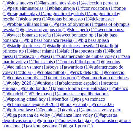
(
1
)
#
slots nuevos
(
1
)
#
lanzamientos slots
(
1
)
#
seleccion peruana
(
1
)
#
peru eliminatorias
(
1
)
#
blanquirroja
(
1
)
#
convocatoria
(
1
)
#
onpe
(
1
)
#
pragmatic play
(
1
)
#
pragmatic play slots
(
1
)
#
pragmatic play
reseña
(
1
)
#
slots peru
(
1
)
#
cuotas baloncesto
(
1
)
#
ticketmaster
(
1
)
#
robbie williams lima
(
1
)
#
gates of olympus
(
1
)
#
gates of olympus
reseña
(
1
)
#
gates of olympus rtp
(
1
)
#
slots perú
(
1
)
#
sweet bonanza
(
1
)
#
sweet bonanza reseña
(
1
)
#
sweet bonanza rtp
(
1
)
#
big bass
bonanza
(
1
)
#
big bass bonanza reseña
(
1
)
#
big bass splash
(
1
)
#
starlight princess
(
1
)
#
starlight princess reseña
(
1
)
#
starlight
princess rtp
(
1
)
#
inter miami
(
1
)
#
lafc
(
1
)
#
apuestas mls
(
1
)
#
lionel
messi
(
1
)
#
osasco
(
1
)
#
sesi
(
1
)
#
sudamericano de clubes voley
(
1
)
#
san
martin voley
(
1
)
#
lucksslots
(
1
)
#
cuotas fútbol peru
(
1
)
#
juventus
(
1
)
#
ac milan vs inter
(
1
)
#
boys
(
1
)
#
warriors
(
1
)
#
sudamericano de
voley
(
1
)
#
dolar
(
1
)
#
cuotas futbol
(
1
)
#
erick delgado
(
1
)
#
comercio
(
1
)
#
cuotas deportivas
(
1
)
#
noticias perú
(
1
)
#
sudamericano de clubes
(
1
)
#
vóley 2026
(
1
)
#
unicaja
(
1
)
#
baloncesto español
(
1
)
#
cuotas
europa
(
1
)
#
paulo londra
(
1
)
#
paulo londra peru entradas
(
1
)
#
atletico
(
1
)
#
madrid
(
1
)
#
2 de mayo
(
1
)
#
apuestas copa libertadores
(
1
)
#
sporting cristal hoy
(
1
)
#
benfica
(
1
)
#
psg vs mónaco
(
1
)
#
champions league 2026
(
1
)
#
hora y canal
(
1
)
#
coar 2026
(
1
)
#
primera fase
(
1
)
#
geminis
(
1
)
#
voley
(
1
)
#
apuestas voley peru
(
1
)
#
liga peruana de voley
(
1
)
#
alianza lima voley
(
1
)
#
apuestas
deportivas peru
(
1
)
#
girona
(
1
)
#
apuestas la liga
(
1
)
#
pronóstico girona
barcelona
(
1
)
#
sekou gassama
(
1
)
#
liga 1 peru
(
1
)