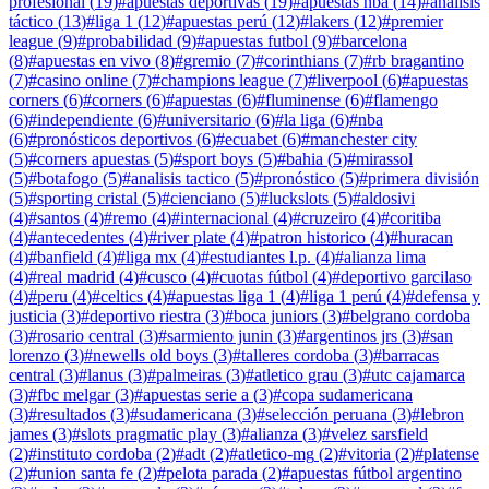
profesional
(
19
)
#
apuestas deportivas
(
19
)
#
apuestas nba
(
14
)
#
análisis
táctico
(
13
)
#
liga 1
(
12
)
#
apuestas perú
(
12
)
#
lakers
(
12
)
#
premier
league
(
9
)
#
probabilidad
(
9
)
#
apuestas futbol
(
9
)
#
barcelona
(
8
)
#
apuestas en vivo
(
8
)
#
gremio
(
7
)
#
corinthians
(
7
)
#
rb bragantino
(
7
)
#
casino online
(
7
)
#
champions league
(
7
)
#
liverpool
(
6
)
#
apuestas
corners
(
6
)
#
corners
(
6
)
#
apuestas
(
6
)
#
fluminense
(
6
)
#
flamengo
(
6
)
#
independiente
(
6
)
#
universitario
(
6
)
#
la liga
(
6
)
#
nba
(
6
)
#
pronósticos deportivos
(
6
)
#
ecuabet
(
6
)
#
manchester city
(
5
)
#
corners apuestas
(
5
)
#
sport boys
(
5
)
#
bahia
(
5
)
#
mirassol
(
5
)
#
botafogo
(
5
)
#
analisis tactico
(
5
)
#
pronóstico
(
5
)
#
primera división
(
5
)
#
sporting cristal
(
5
)
#
cienciano
(
5
)
#
luckslots
(
5
)
#
aldosivi
(
4
)
#
santos
(
4
)
#
remo
(
4
)
#
internacional
(
4
)
#
cruzeiro
(
4
)
#
coritiba
(
4
)
#
antecedentes
(
4
)
#
river plate
(
4
)
#
patron historico
(
4
)
#
huracan
(
4
)
#
banfield
(
4
)
#
liga mx
(
4
)
#
estudiantes l.p.
(
4
)
#
alianza lima
(
4
)
#
real madrid
(
4
)
#
cusco
(
4
)
#
cuotas fútbol
(
4
)
#
deportivo garcilaso
(
4
)
#
peru
(
4
)
#
celtics
(
4
)
#
apuestas liga 1
(
4
)
#
liga 1 perú
(
4
)
#
defensa y
justicia
(
3
)
#
deportivo riestra
(
3
)
#
boca juniors
(
3
)
#
belgrano cordoba
(
3
)
#
rosario central
(
3
)
#
sarmiento junin
(
3
)
#
argentinos jrs
(
3
)
#
san
lorenzo
(
3
)
#
newells old boys
(
3
)
#
talleres cordoba
(
3
)
#
barracas
central
(
3
)
#
lanus
(
3
)
#
palmeiras
(
3
)
#
atletico grau
(
3
)
#
utc cajamarca
(
3
)
#
fbc melgar
(
3
)
#
apuestas serie a
(
3
)
#
copa sudamericana
(
3
)
#
resultados
(
3
)
#
sudamericana
(
3
)
#
selección peruana
(
3
)
#
lebron
james
(
3
)
#
slots pragmatic play
(
3
)
#
alianza
(
3
)
#
velez sarsfield
(
2
)
#
instituto cordoba
(
2
)
#
adt
(
2
)
#
atletico-mg
(
2
)
#
vitoria
(
2
)
#
platense
(
2
)
#
union santa fe
(
2
)
#
pelota parada
(
2
)
#
apuestas fútbol argentino