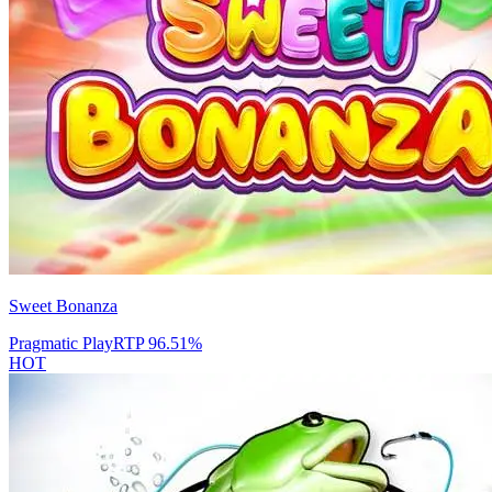
Sweet Bonanza
Pragmatic Play
RTP
96.51
%
HOT