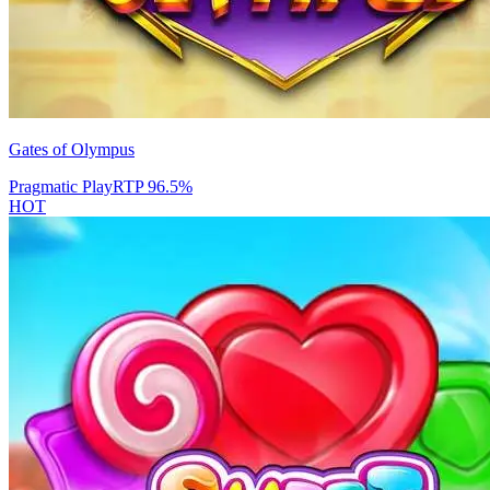
Gates of Olympus
Pragmatic Play
RTP
96.5
%
HOT