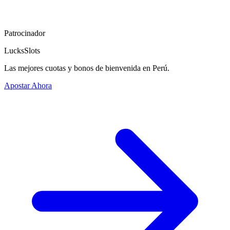
Patrocinador
LucksSlots
Las mejores cuotas y bonos de bienvenida en Perú.
Apostar Ahora