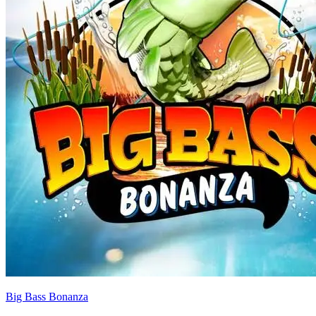
Big Bass Bonanza