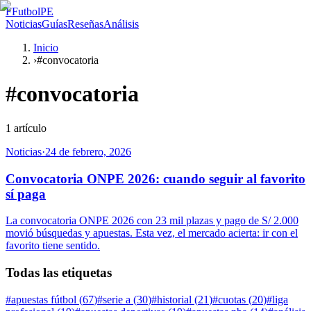
F
FutbolPE
Noticias
Guías
Reseñas
Análisis
Inicio
›
#convocatoria
#
convocatoria
1
artículo
Noticias
·
24 de febrero, 2026
Convocatoria ONPE 2026: cuando seguir al favorito
sí paga
La convocatoria ONPE 2026 con 23 mil plazas y pago de S/ 2.000
movió búsquedas y apuestas. Esta vez, el mercado acierta: ir con el
favorito tiene sentido.
Todas las etiquetas
#
apuestas fútbol
(
67
)
#
serie a
(
30
)
#
historial
(
21
)
#
cuotas
(
20
)
#
liga