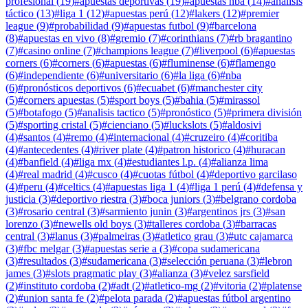
profesional
(
19
)
#
apuestas deportivas
(
19
)
#
apuestas nba
(
14
)
#
análisis
táctico
(
13
)
#
liga 1
(
12
)
#
apuestas perú
(
12
)
#
lakers
(
12
)
#
premier
league
(
9
)
#
probabilidad
(
9
)
#
apuestas futbol
(
9
)
#
barcelona
(
8
)
#
apuestas en vivo
(
8
)
#
gremio
(
7
)
#
corinthians
(
7
)
#
rb bragantino
(
7
)
#
casino online
(
7
)
#
champions league
(
7
)
#
liverpool
(
6
)
#
apuestas
corners
(
6
)
#
corners
(
6
)
#
apuestas
(
6
)
#
fluminense
(
6
)
#
flamengo
(
6
)
#
independiente
(
6
)
#
universitario
(
6
)
#
la liga
(
6
)
#
nba
(
6
)
#
pronósticos deportivos
(
6
)
#
ecuabet
(
6
)
#
manchester city
(
5
)
#
corners apuestas
(
5
)
#
sport boys
(
5
)
#
bahia
(
5
)
#
mirassol
(
5
)
#
botafogo
(
5
)
#
analisis tactico
(
5
)
#
pronóstico
(
5
)
#
primera división
(
5
)
#
sporting cristal
(
5
)
#
cienciano
(
5
)
#
luckslots
(
5
)
#
aldosivi
(
4
)
#
santos
(
4
)
#
remo
(
4
)
#
internacional
(
4
)
#
cruzeiro
(
4
)
#
coritiba
(
4
)
#
antecedentes
(
4
)
#
river plate
(
4
)
#
patron historico
(
4
)
#
huracan
(
4
)
#
banfield
(
4
)
#
liga mx
(
4
)
#
estudiantes l.p.
(
4
)
#
alianza lima
(
4
)
#
real madrid
(
4
)
#
cusco
(
4
)
#
cuotas fútbol
(
4
)
#
deportivo garcilaso
(
4
)
#
peru
(
4
)
#
celtics
(
4
)
#
apuestas liga 1
(
4
)
#
liga 1 perú
(
4
)
#
defensa y
justicia
(
3
)
#
deportivo riestra
(
3
)
#
boca juniors
(
3
)
#
belgrano cordoba
(
3
)
#
rosario central
(
3
)
#
sarmiento junin
(
3
)
#
argentinos jrs
(
3
)
#
san
lorenzo
(
3
)
#
newells old boys
(
3
)
#
talleres cordoba
(
3
)
#
barracas
central
(
3
)
#
lanus
(
3
)
#
palmeiras
(
3
)
#
atletico grau
(
3
)
#
utc cajamarca
(
3
)
#
fbc melgar
(
3
)
#
apuestas serie a
(
3
)
#
copa sudamericana
(
3
)
#
resultados
(
3
)
#
sudamericana
(
3
)
#
selección peruana
(
3
)
#
lebron
james
(
3
)
#
slots pragmatic play
(
3
)
#
alianza
(
3
)
#
velez sarsfield
(
2
)
#
instituto cordoba
(
2
)
#
adt
(
2
)
#
atletico-mg
(
2
)
#
vitoria
(
2
)
#
platense
(
2
)
#
union santa fe
(
2
)
#
pelota parada
(
2
)
#
apuestas fútbol argentino