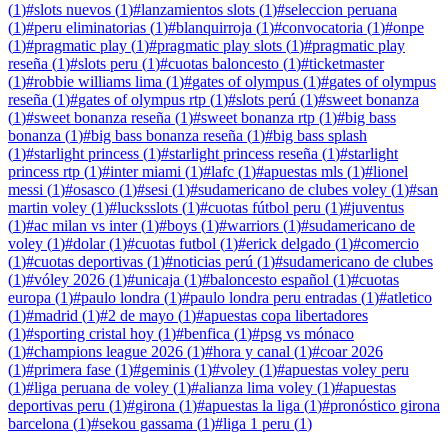
(
1
)
#
slots nuevos
(
1
)
#
lanzamientos slots
(
1
)
#
seleccion peruana
(
1
)
#
peru eliminatorias
(
1
)
#
blanquirroja
(
1
)
#
convocatoria
(
1
)
#
onpe
(
1
)
#
pragmatic play
(
1
)
#
pragmatic play slots
(
1
)
#
pragmatic play
reseña
(
1
)
#
slots peru
(
1
)
#
cuotas baloncesto
(
1
)
#
ticketmaster
(
1
)
#
robbie williams lima
(
1
)
#
gates of olympus
(
1
)
#
gates of olympus
reseña
(
1
)
#
gates of olympus rtp
(
1
)
#
slots perú
(
1
)
#
sweet bonanza
(
1
)
#
sweet bonanza reseña
(
1
)
#
sweet bonanza rtp
(
1
)
#
big bass
bonanza
(
1
)
#
big bass bonanza reseña
(
1
)
#
big bass splash
(
1
)
#
starlight princess
(
1
)
#
starlight princess reseña
(
1
)
#
starlight
princess rtp
(
1
)
#
inter miami
(
1
)
#
lafc
(
1
)
#
apuestas mls
(
1
)
#
lionel
messi
(
1
)
#
osasco
(
1
)
#
sesi
(
1
)
#
sudamericano de clubes voley
(
1
)
#
san
martin voley
(
1
)
#
lucksslots
(
1
)
#
cuotas fútbol peru
(
1
)
#
juventus
(
1
)
#
ac milan vs inter
(
1
)
#
boys
(
1
)
#
warriors
(
1
)
#
sudamericano de
voley
(
1
)
#
dolar
(
1
)
#
cuotas futbol
(
1
)
#
erick delgado
(
1
)
#
comercio
(
1
)
#
cuotas deportivas
(
1
)
#
noticias perú
(
1
)
#
sudamericano de clubes
(
1
)
#
vóley 2026
(
1
)
#
unicaja
(
1
)
#
baloncesto español
(
1
)
#
cuotas
europa
(
1
)
#
paulo londra
(
1
)
#
paulo londra peru entradas
(
1
)
#
atletico
(
1
)
#
madrid
(
1
)
#
2 de mayo
(
1
)
#
apuestas copa libertadores
(
1
)
#
sporting cristal hoy
(
1
)
#
benfica
(
1
)
#
psg vs mónaco
(
1
)
#
champions league 2026
(
1
)
#
hora y canal
(
1
)
#
coar 2026
(
1
)
#
primera fase
(
1
)
#
geminis
(
1
)
#
voley
(
1
)
#
apuestas voley peru
(
1
)
#
liga peruana de voley
(
1
)
#
alianza lima voley
(
1
)
#
apuestas
deportivas peru
(
1
)
#
girona
(
1
)
#
apuestas la liga
(
1
)
#
pronóstico girona
barcelona
(
1
)
#
sekou gassama
(
1
)
#
liga 1 peru
(
1
)