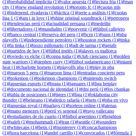
(
1
)
#
probabilidad implicita
(
1
)
#
valor apuesta
(
1
)
#
lectura fría
(
1
)
#
man
city
(
1
)
#
new england revolution
(
1
)
#
toronto fc
(
1
)
#
cuotas mls
(
1
)
#
independ. rivadavia
(
1
)
#
táctica
(
1
)
#
serie a análisis
(
1
)
#
cuotas
liga 1
(
1
)
#
am i in love
(
1
)
#
shine original soundtrack
(
1
)
#
petroperu
(
1
)
#
tendencias perú
(
1
)
#
actualidad peruana
(
1
)
#
medellin
(
1
)
#
libertadores
(
1
)
#
mundialito
(
1
)
#
porvenir
(
1
)
#
fútbol callejero
(
1
)
#
banco central
(
1
)
#
reserva del peru
(
1
)
#
bcrp
(
1
)
#
suns
(
1
)
#
nba
playoffs
(
1
)
#
independiente petrolero
(
1
)
#
houston rockets
(
1
)
#
tinka
(
1
)
#
la tinka
(
1
)
#
pozo millonario
(
1
)
#
adt de tarma
(
1
)
#
getafe
(
1
)
#
partidos de hoy
(
1
)
#
fútbol inglés
(
1
)
#
alaves vs mallorca
(
1
)
#
oviedo vs elche
(
1
)
#
coppa italia
(
1
)
#
club cienciano
(
1
)
#
golden
state warriors
(
1
)
#
stephen curry
(
1
)
#
fútbol sudamericano
(
1
)
#
miami
heat
(
1
)
#
charlotte hornets
(
1
)
#
playoffs nba
(
1
)
#
play in nba
(
1
)
#
maroon 5 peru
(
1
)
#
maroon lima
(
1
)
#
entradas concierto peru
(
1
)
#
pokemon
(
1
)
#
pokemon champions
(
1
)
#
nintendo switch
(
1
)
#
apuestas esports
(
1
)
#
braga
(
1
)
#
jaguares
(
1
)
#
liga betplay
(
1
)
#
documento nacional de identidad
(
1
)
#
dni perú
(
1
)
#
los chankas
(
1
)
#
tabla de posiciones
(
1
)
#
tigres
(
1
)
#
liga
(
1
)
#
oklahoma city
thunder
(
1
)
#
belgrano
(
1
)
#
atletico rafaela
(
1
)
#
nets
(
1
)
#
nba en vivo
(
1
)
#
apuestas royal
(
1
)
#
parlays
(
1
)
#
sorteos online
(
1
)
#
atenas
(
1
)
#
mano menezes
(
1
)
#
perú vs senegal
(
1
)
#
rayo vallecano
(
1
)
#
estudiantes de río cuarto
(
1
)
#
fútbol argentino
(
1
)
#
brighton
(
1
)
#
saleh
(
1
)
#
mohammadi
(
1
)
#
iran
(
1
)
#
seattle
(
1
)
#
sounders
(
1
)
#
whitecaps
(
1
)
#
betis
(
1
)
#
monterrey
(
1
)
#
concachampions
(
1
)
#
hora barcelona
(
1
)
#
andré carrillo
(
1
)
#
convocados
(
1
)
#
fórmula 1