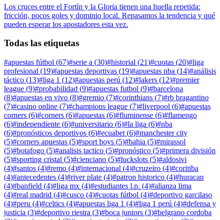
Los cruces entre el Fortín y la Gloria tienen una huella repetida:
fricción, pocos goles y dominio local. Repasamos la tendencia y qué
pueden esperar los apostadores esta vez.
Todas las etiquetas
#
apuestas fútbol
(
67
)
#
serie a
(
30
)
#
historial
(
21
)
#
cuotas
(
20
)
#
liga
profesional
(
19
)
#
apuestas deportivas
(
19
)
#
apuestas nba
(
14
)
#
análisis
táctico
(
13
)
#
liga 1
(
12
)
#
apuestas perú
(
12
)
#
lakers
(
12
)
#
premier
league
(
9
)
#
probabilidad
(
9
)
#
apuestas futbol
(
9
)
#
barcelona
(
8
)
#
apuestas en vivo
(
8
)
#
gremio
(
7
)
#
corinthians
(
7
)
#
rb bragantino
(
7
)
#
casino online
(
7
)
#
champions league
(
7
)
#
liverpool
(
6
)
#
apuestas
corners
(
6
)
#
corners
(
6
)
#
apuestas
(
6
)
#
fluminense
(
6
)
#
flamengo
(
6
)
#
independiente
(
6
)
#
universitario
(
6
)
#
la liga
(
6
)
#
nba
(
6
)
#
pronósticos deportivos
(
6
)
#
ecuabet
(
6
)
#
manchester city
(
5
)
#
corners apuestas
(
5
)
#
sport boys
(
5
)
#
bahia
(
5
)
#
mirassol
(
5
)
#
botafogo
(
5
)
#
analisis tactico
(
5
)
#
pronóstico
(
5
)
#
primera división
(
5
)
#
sporting cristal
(
5
)
#
cienciano
(
5
)
#
luckslots
(
5
)
#
aldosivi
(
4
)
#
santos
(
4
)
#
remo
(
4
)
#
internacional
(
4
)
#
cruzeiro
(
4
)
#
coritiba
(
4
)
#
antecedentes
(
4
)
#
river plate
(
4
)
#
patron historico
(
4
)
#
huracan
(
4
)
#
banfield
(
4
)
#
liga mx
(
4
)
#
estudiantes l.p.
(
4
)
#
alianza lima
(
4
)
#
real madrid
(
4
)
#
cusco
(
4
)
#
cuotas fútbol
(
4
)
#
deportivo garcilaso
(
4
)
#
peru
(
4
)
#
celtics
(
4
)
#
apuestas liga 1
(
4
)
#
liga 1 perú
(
4
)
#
defensa y
justicia
(
3
)
#
deportivo riestra
(
3
)
#
boca juniors
(
3
)
#
belgrano cordoba