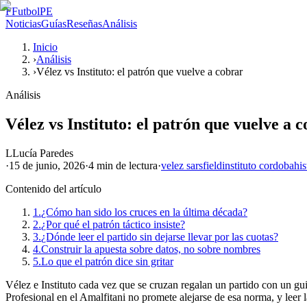
F
FutbolPE
Noticias
Guías
Reseñas
Análisis
Inicio
›
Análisis
›
Vélez vs Instituto: el patrón que vuelve a cobrar
Análisis
Vélez vs Instituto: el patrón que vuelve a 
L
Lucía Paredes
·
15 de junio, 2026
·
4 min
de lectura
·
velez sarsfield
instituto cordoba
his
Contenido del artículo
1.
¿Cómo han sido los cruces en la última década?
2.
¿Por qué el patrón táctico insiste?
3.
¿Dónde leer el partido sin dejarse llevar por las cuotas?
4.
Construir la apuesta sobre datos, no sobre nombres
5.
Lo que el patrón dice sin gritar
Vélez e Instituto cada vez que se cruzan regalan un partido con un gui
Profesional en el Amalfitani no promete alejarse de esa norma, y leer l