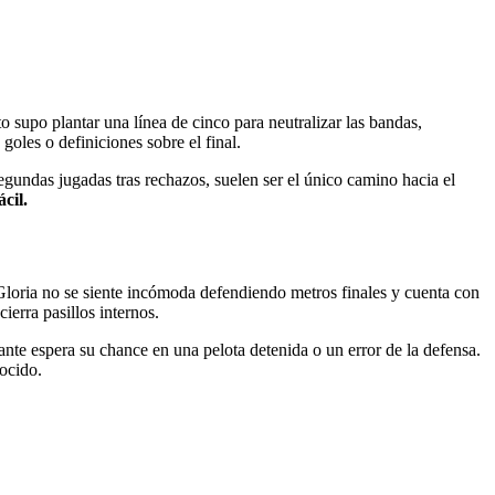
o supo plantar una línea de cinco para neutralizar las bandas,
oles o definiciones sobre el final.
egundas jugadas tras rechazos, suelen ser el único camino hacia el
cil.
Gloria no se siente incómoda defendiendo metros finales y cuenta con
ierra pasillos internos.
tante espera su chance en una pelota detenida o un error de la defensa.
nocido.