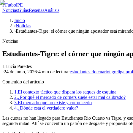
F
FutbolPE
Noticias
Guías
Reseñas
Análisis
Inicio
›
Noticias
›
Estudiantes-Tigre: el córner que ningún apostador está mirand
Noticias
Estudiantes-Tigre: el córner que ningún a
L
Lucía Paredes
·
24 de junio, 2026
·
4 min
de lectura
·
estudiantes rio cuarto
tigre
liga pro
Contenido del artículo
1.
El contexto táctico que dispara los saques de esquina
2.
¿Por qué el mercado de corners suele estar mal calibrado?
3.
El mercado que no existe y cómo leerlo
4.
¿Dónde está el verdadero valor?
Las cuotas no han llegado para Estudiantes Rio Cuarto vs Tigre, y eso e
segunda mitad. Ahí se concentra un patrón de desgaste y propuesta ofen