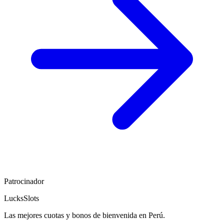
Patrocinador
LucksSlots
Las mejores cuotas y bonos de bienvenida en Perú.