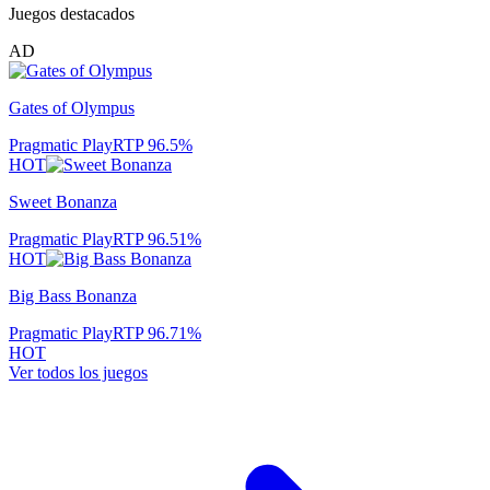
Juegos destacados
AD
Gates of Olympus
Pragmatic Play
RTP
96.5
%
HOT
Sweet Bonanza
Pragmatic Play
RTP
96.51
%
HOT
Big Bass Bonanza
Pragmatic Play
RTP
96.71
%
HOT
Ver todos los juegos