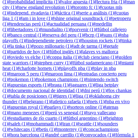
(
1
)
#
probabilidad implicita
(
1
)
#
valor apuesta
(
1
)
#
lectura fría
(
1
)
#
man
city
(
1
)
#
new england revolution
(
1
)
#
toronto fc
(
1
)
#
cuotas mls
(
1
)
#
independ. rivadavia
(
1
)
#
táctica
(
1
)
#
serie a análisis
(
1
)
#
cuotas
liga 1
(
1
)
#
am i in love
(
1
)
#
shine original soundtrack
(
1
)
#
petroperu
(
1
)
#
tendencias perú
(
1
)
#
actualidad peruana
(
1
)
#
medellin
(
1
)
#
libertadores
(
1
)
#
mundialito
(
1
)
#
porvenir
(
1
)
#
fútbol callejero
(
1
)
#
banco central
(
1
)
#
reserva del peru
(
1
)
#
bcrp
(
1
)
#
suns
(
1
)
#
nba
playoffs
(
1
)
#
independiente petrolero
(
1
)
#
houston rockets
(
1
)
#
tinka
(
1
)
#
la tinka
(
1
)
#
pozo millonario
(
1
)
#
adt de tarma
(
1
)
#
getafe
(
1
)
#
partidos de hoy
(
1
)
#
fútbol inglés
(
1
)
#
alaves vs mallorca
(
1
)
#
oviedo vs elche
(
1
)
#
coppa italia
(
1
)
#
club cienciano
(
1
)
#
golden
state warriors
(
1
)
#
stephen curry
(
1
)
#
fútbol sudamericano
(
1
)
#
miami
heat
(
1
)
#
charlotte hornets
(
1
)
#
playoffs nba
(
1
)
#
play in nba
(
1
)
#
maroon 5 peru
(
1
)
#
maroon lima
(
1
)
#
entradas concierto peru
(
1
)
#
pokemon
(
1
)
#
pokemon champions
(
1
)
#
nintendo switch
(
1
)
#
apuestas esports
(
1
)
#
braga
(
1
)
#
jaguares
(
1
)
#
liga betplay
(
1
)
#
documento nacional de identidad
(
1
)
#
dni perú
(
1
)
#
los chankas
(
1
)
#
tabla de posiciones
(
1
)
#
tigres
(
1
)
#
liga
(
1
)
#
oklahoma city
thunder
(
1
)
#
belgrano
(
1
)
#
atletico rafaela
(
1
)
#
nets
(
1
)
#
nba en vivo
(
1
)
#
apuestas royal
(
1
)
#
parlays
(
1
)
#
sorteos online
(
1
)
#
atenas
(
1
)
#
mano menezes
(
1
)
#
perú vs senegal
(
1
)
#
rayo vallecano
(
1
)
#
estudiantes de río cuarto
(
1
)
#
fútbol argentino
(
1
)
#
brighton
(
1
)
#
saleh
(
1
)
#
mohammadi
(
1
)
#
iran
(
1
)
#
seattle
(
1
)
#
sounders
(
1
)
#
whitecaps
(
1
)
#
betis
(
1
)
#
monterrey
(
1
)
#
concachampions
(
1
)
#
hora barcelona
(
1
)
#
andré carrillo
(
1
)
#
convocados
(
1
)
#
fórmula 1