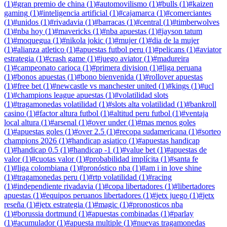
(
1
)
#
gran premio de china
(
1
)
#
automovilismo
(
1
)
#
bulls
(
1
)
#
kaizen
gaming
(
1
)
#
inteligencia artificial
(
1
)
#
cajamarca
(
1
)
#
comerciantes
(
1
)
#
unidos
(
1
)
#
rivadavia
(
1
)
#
barracas
(
1
)
#
central
(
1
)
#
timberwolves
(
1
)
#
nba hoy
(
1
)
#
mavericks
(
1
)
#
nba apuestas
(
1
)
#
jayson tatum
(
1
)
#
moquegua
(
1
)
#
nikola jokic
(
1
)
#
mujer
(
1
)
#
dia de la mujer
(
1
)
#
alianza atletico
(
1
)
#
apuestas futbol peru
(
1
)
#
pelicans
(
1
)
#
aviator
estrategia
(
1
)
#
crash game
(
1
)
#
juego aviator
(
1
)
#
madureira
(
1
)
#
campeonato carioca
(
1
)
#
primera division
(
1
)
#
liga peruana
(
1
)
#
bonos apuestas
(
1
)
#
bono bienvenida
(
1
)
#
rollover apuestas
(
1
)
#
free bet
(
1
)
#
newcastle vs manchester united
(
1
)
#
kings
(
1
)
#
ucl
(
1
)
#
champions league apuestas
(
1
)
#
volatilidad slots
(
1
)
#
tragamonedas volatilidad
(
1
)
#
slots alta volatilidad
(
1
)
#
bankroll
casino
(
1
)
#
factor altura futbol
(
1
)
#
altitud peru futbol
(
1
)
#
ventaja
local altura
(
1
)
#
arsenal
(
1
)
#
over under
(
1
)
#
mas menos goles
(
1
)
#
apuestas goles
(
1
)
#
over 2.5
(
1
)
#
recopa sudamericana
(
1
)
#
sorteo
champions 2026
(
1
)
#
handicap asiatico
(
1
)
#
apuestas handicap
(
1
)
#
handicap 0.5
(
1
)
#
handicap -1
(
1
)
#
value bet
(
1
)
#
apuestas de
valor
(
1
)
#
cuotas valor
(
1
)
#
probabilidad implícita
(
1
)
#
santa fe
(
1
)
#
liga colombiana
(
1
)
#
pronóstico nba
(
1
)
#
am i in love shine
(
1
)
#
tragamonedas peru
(
1
)
#
rtp volatilidad
(
1
)
#
racing
(
1
)
#
independiente rivadavia
(
1
)
#
copa libertadores
(
1
)
#
libertadores
apuestas
(
1
)
#
equipos peruanos libertadores
(
1
)
#
jetx juego
(
1
)
#
jetx
reseña
(
1
)
#
jetx estrategia
(
1
)
#
magic
(
1
)
#
pronosticos nba
(
1
)
#
borussia dortmund
(
1
)
#
apuestas combinadas
(
1
)
#
parlay
(
1
)
#
acumulador
(
1
)
#
apuesta multiple
(
1
)
#
nuevas tragamonedas