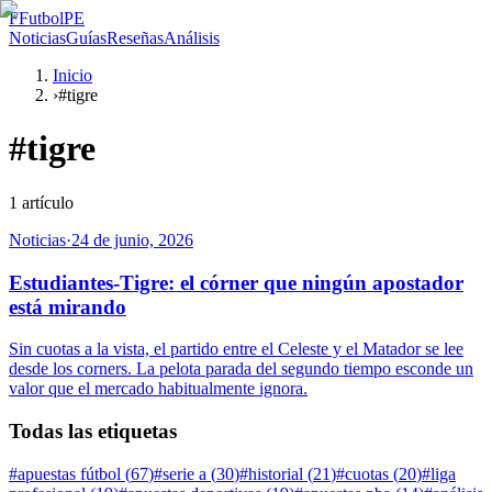
F
FutbolPE
Noticias
Guías
Reseñas
Análisis
Inicio
›
#tigre
#
tigre
1
artículo
Noticias
·
24 de junio, 2026
Estudiantes-Tigre: el córner que ningún apostador
está mirando
Sin cuotas a la vista, el partido entre el Celeste y el Matador se lee
desde los corners. La pelota parada del segundo tiempo esconde un
valor que el mercado habitualmente ignora.
Todas las etiquetas
#
apuestas fútbol
(
67
)
#
serie a
(
30
)
#
historial
(
21
)
#
cuotas
(
20
)
#
liga