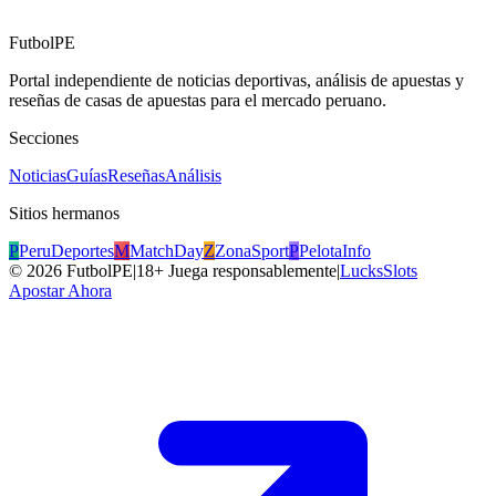
FutbolPE
Portal independiente de noticias deportivas, análisis de apuestas y
reseñas de casas de apuestas para el mercado peruano.
Secciones
Noticias
Guías
Reseñas
Análisis
Sitios hermanos
P
PeruDeportes
M
MatchDay
Z
ZonaSport
P
PelotaInfo
©
2026
FutbolPE
|
18+ Juega responsablemente
|
LucksSlots
Apostar Ahora