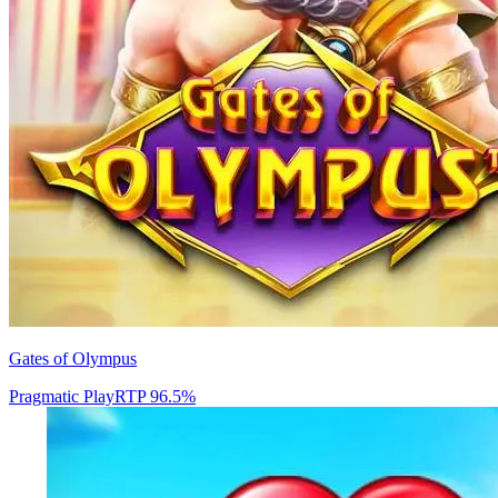
Gates of Olympus
Pragmatic Play
RTP
96.5
%