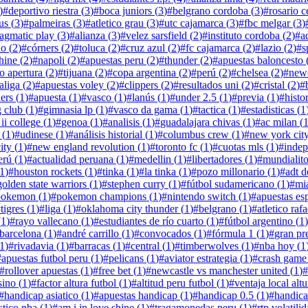
)
#
deportivo riestra
(
3
)
#
boca juniors
(
3
)
#
belgrano cordoba
(
3
)
#
rosario c
us
(
3
)
#
palmeiras
(
3
)
#
atletico grau
(
3
)
#
utc cajamarca
(
3
)
#
fbc melgar
(
3
)
ragmatic play
(
3
)
#
alianza
(
3
)
#
velez sarsfield
(
2
)
#
instituto cordoba
(
2
)
#
a
lo
(
2
)
#
córners
(
2
)
#
toluca
(
2
)
#
cruz azul
(
2
)
#
fc cajamarca
(
2
)
#
lazio
(
2
)
#
s
hine
(
2
)
#
napoli
(
2
)
#
apuestas peru
(
2
)
#
thunder
(
2
)
#
apuestas baloncesto
o apertura
(
2
)
#
tijuana
(
2
)
#
copa argentina
(
2
)
#
perú
(
2
)
#
chelsea
(
2
)
#
newc
laliga
(
2
)
#
apuestas voley
(
2
)
#
clippers
(
2
)
#
resultados uni
(
2
)
#
cristal
(
2
)
#
ers
(
1
)
#
apuesta
(
1
)
#
vasco
(
1
)
#
lanús
(
1
)
#
under 2.5
(
1
)
#
previa
(
1
)
#
histo
g club
(
1
)
#
gimnasia lp
(
1
)
#
vasco da gama
(
1
)
#
tactica
(
1
)
#
estadisticas
(
1
ii college
(
1
)
#
genoa
(
1
)
#
analisis
(
1
)
#
guadalajara chivas
(
1
)
#
ac milan
(
(
1
)
#
udinese
(
1
)
#
análisis historial
(
1
)
#
columbus crew
(
1
)
#
new york city
ity
(
1
)
#
new england revolution
(
1
)
#
toronto fc
(
1
)
#
cuotas mls
(
1
)
#
indep
erú
(
1
)
#
actualidad peruana
(
1
)
#
medellin
(
1
)
#
libertadores
(
1
)
#
mundialit
1
)
#
houston rockets
(
1
)
#
tinka
(
1
)
#
la tinka
(
1
)
#
pozo millonario
(
1
)
#
adt d
golden state warriors
(
1
)
#
stephen curry
(
1
)
#
fútbol sudamericano
(
1
)
#
mi
pokemon
(
1
)
#
pokemon champions
(
1
)
#
nintendo switch
(
1
)
#
apuestas es
#
tigres
(
1
)
#
liga
(
1
)
#
oklahoma city thunder
(
1
)
#
belgrano
(
1
)
#
atletico rafa
(
1
)
#
rayo vallecano
(
1
)
#
estudiantes de río cuarto
(
1
)
#
fútbol argentino
(
1
)
 barcelona
(
1
)
#
andré carrillo
(
1
)
#
convocados
(
1
)
#
fórmula 1
(
1
)
#
gran pr
1
)
#
rivadavia
(
1
)
#
barracas
(
1
)
#
central
(
1
)
#
timberwolves
(
1
)
#
nba hoy
(
1
#
apuestas futbol peru
(
1
)
#
pelicans
(
1
)
#
aviator estrategia
(
1
)
#
crash game
#
rollover apuestas
(
1
)
#
free bet
(
1
)
#
newcastle vs manchester united
(
1
)
#
sino
(
1
)
#
factor altura futbol
(
1
)
#
altitud peru futbol
(
1
)
#
ventaja local altu
#
handicap asiatico
(
1
)
#
apuestas handicap
(
1
)
#
handicap 0.5
(
1
)
#
handica
stico nba
(
1
)
#
am i in love shine
(
1
)
#
tragamonedas peru
(
1
)
#
rtp volatili