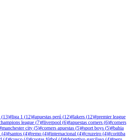
(
13
)
#
liga 1
(
12
)
#
apuestas perú
(
12
)
#
lakers
(
12
)
#
premier league
champions league
(
7
)
#
liverpool
(
6
)
#
apuestas corners
(
6
)
#
corners
#
manchester city
(
5
)
#
corners apuestas
(
5
)
#
sport boys
(
5
)
#
bahia
i
(
4
)
#
santos
(
4
)
#
remo
(
4
)
#
internacional
(
4
)
#
cruzeiro
(
4
)
#
coritiba
d
(
4
)
#
cusco
(
4
)
#
cuotas fútbol
(
4
)
#
deportivo garcilaso
(
4
)
#
peru