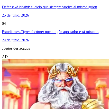
Defensa-Aldosivi: el ciclo que siempre vuelve al mismo guion
25 de junio, 2026
04
Estudiantes-Tigre: el córner que ningún apostador está mirando
24 de junio, 2026
Juegos destacados
AD