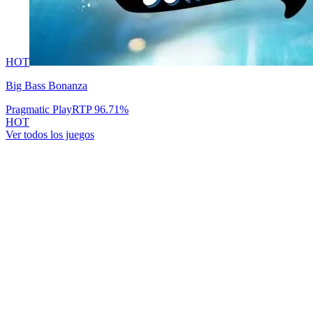
HOT
Big Bass Bonanza
Pragmatic Play
RTP
96.71
%
HOT
Ver todos los juegos