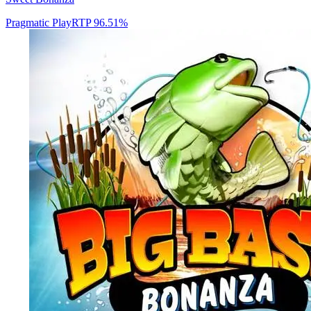
Pragmatic Play
RTP
96.51
%