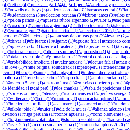
(
4
)
#
celtics
(
4
)
#
apuestas liga 1
(
4
)
#
liga 1 perú
(
4
)
#
defensa y justicia
(
3
(
3
)
#
newells old boys
(
3
)
#
talleres cordoba
(
3
)
#
barracas central
(
3
)
#
lan
(
3
)
#
sudamericana
(
3
)
#
selección peruana
(
3
)
#
lebron james
(
3
)
#
slots p
(
2
)
#
pelota parada
(
2
)
#
apuestas fútbol argentino
(
2
)
#
valor
(
2
)
#
sao pau
(
2
)
#
cusco fc
(
2
)
#
apuestas argentina
(
2
)
#
atletico tucuman
(
2
)
#
slot mac
(
2
)
#
europa league
(
2
)
#
atletico nacional
(
2
)
#
elecciones 2026
(
2
)
#
torne
peruano
(
2
)
#
binacional
(
2
)
#
apuestas deportivas perú
(
2
)
#
levante
(
2
)
#
(
1
)
#
chivas
(
1
)
#
fc juarez
(
1
)
#
ligamx
(
1
)
#
apuesta fría
(
1
)
#
mercado corn
(
1
)
#
apuestas valor
(
1
)
#
serie a brasileña
(
1
)
#
chapecoense-sc
(
1
)
#
racin
(
1
)
#
historial cruces
(
1
)
#
atletico san luis
(
1
)
#
pronostico
(
1
)
#
juan pablo 
(
1
)
#
atalanta sassuolo
(
1
)
#
gimnasia m.
(
1
)
#
central cordoba de santiago
(
1
)
#
probabilidad implicita
(
1
)
#
valor apuesta
(
1
)
#
lectura fría
(
1
)
#
man c
i in love
(
1
)
#
shine original soundtrack
(
1
)
#
petroperu
(
1
)
#
tendencias p
peru
(
1
)
#
bcrp
(
1
)
#
suns
(
1
)
#
nba playoffs
(
1
)
#
independiente petrolero
(
mallorca
(
1
)
#
oviedo vs elche
(
1
)
#
coppa italia
(
1
)
#
club cienciano
(
1
)
#
(
1
)
#
maroon 5 peru
(
1
)
#
maroon lima
(
1
)
#
entradas concierto peru
(
1
)
#
de identidad
(
1
)
#
dni perú
(
1
)
#
los chankas
(
1
)
#
tabla de posiciones
(
1
)
(
1
)
#
sorteos online
(
1
)
#
atenas
(
1
)
#
mano menezes
(
1
)
#
perú vs senegal
(
1
)
#
whitecaps
(
1
)
#
betis
(
1
)
#
monterrey
(
1
)
#
concachampions
(
1
)
#
hora
(
1
)
#
inteligencia artificial
(
1
)
#
cajamarca
(
1
)
#
comerciantes
(
1
)
#
unidos
(
(
1
)
#
nikola jokic
(
1
)
#
mujer
(
1
)
#
dia de la mujer
(
1
)
#
alianza atletico
(
1
)
division
(
1
)
#
liga peruana
(
1
)
#
bonos apuestas
(
1
)
#
bono bienvenida
(
1
)
(
1
)
#
tragamonedas volatilidad
(
1
)
#
slots alta volatilidad
(
1
)
#
bankroll ca
(
1
)
#
over 2.5
(
1
)
#
recopa sudamericana
(
1
)
#
sorteo champions 2026
(
1
)
(
1
)
#
probabilidad implícita
(
1
)
#
santa fe
(
1
)
#
liga colombiana
(
1
)
#
pronó