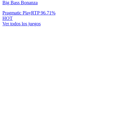
Big Bass Bonanza
Pragmatic Play
RTP
96.71
%
HOT
Ver todos los juegos