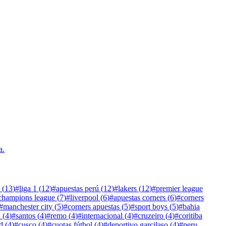
a.
(
13
)
#
liga 1
(
12
)
#
apuestas perú
(
12
)
#
lakers
(
12
)
#
premier league
champions league
(
7
)
#
liverpool
(
6
)
#
apuestas corners
(
6
)
#
corners
#
manchester city
(
5
)
#
corners apuestas
(
5
)
#
sport boys
(
5
)
#
bahia
i
(
4
)
#
santos
(
4
)
#
remo
(
4
)
#
internacional
(
4
)
#
cruzeiro
(
4
)
#
coritiba
d
(
4
)
#
cusco
(
4
)
#
cuotas fútbol
(
4
)
#
deportivo garcilaso
(
4
)
#
peru