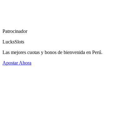
Patrocinador
LucksSlots
Las mejores cuotas y bonos de bienvenida en Perú.
Apostar Ahora