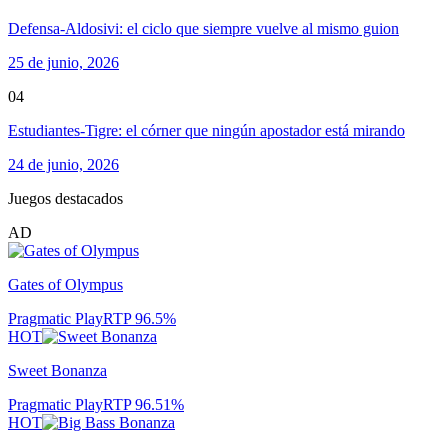
Defensa-Aldosivi: el ciclo que siempre vuelve al mismo guion
25 de junio, 2026
04
Estudiantes-Tigre: el córner que ningún apostador está mirando
24 de junio, 2026
Juegos destacados
AD
Gates of Olympus
Pragmatic Play
RTP
96.5
%
HOT
Sweet Bonanza
Pragmatic Play
RTP
96.51
%
HOT