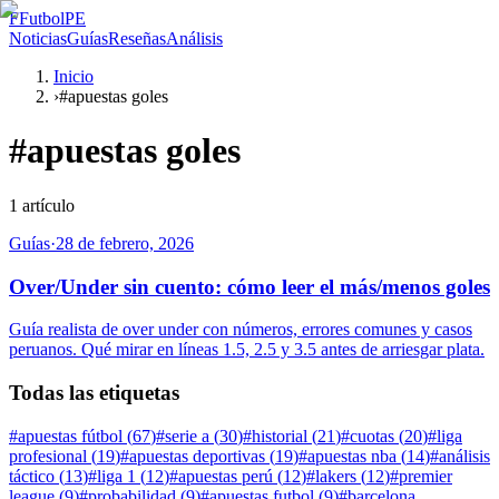
F
FutbolPE
Noticias
Guías
Reseñas
Análisis
Inicio
›
#apuestas goles
#
apuestas goles
1
artículo
Guías
·
28 de febrero, 2026
Over/Under sin cuento: cómo leer el más/menos goles
Guía realista de over under con números, errores comunes y casos
peruanos. Qué mirar en líneas 1.5, 2.5 y 3.5 antes de arriesgar plata.
Todas las etiquetas
#
apuestas fútbol
(
67
)
#
serie a
(
30
)
#
historial
(
21
)
#
cuotas
(
20
)
#
liga
profesional
(
19
)
#
apuestas deportivas
(
19
)
#
apuestas nba
(
14
)
#
análisis
táctico
(
13
)
#
liga 1
(
12
)
#
apuestas perú
(
12
)
#
lakers
(
12
)
#
premier
league
(
9
)
#
probabilidad
(
9
)
#
apuestas futbol
(
9
)
#
barcelona