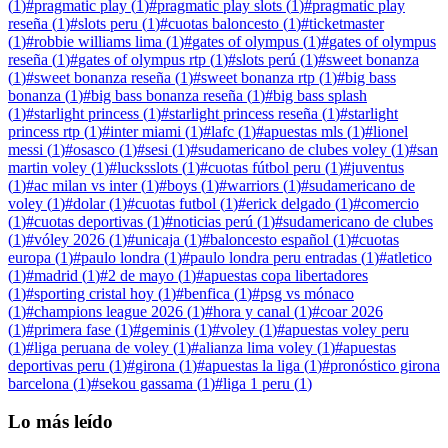
(
1
)
#
pragmatic play
(
1
)
#
pragmatic play slots
(
1
)
#
pragmatic play
reseña
(
1
)
#
slots peru
(
1
)
#
cuotas baloncesto
(
1
)
#
ticketmaster
(
1
)
#
robbie williams lima
(
1
)
#
gates of olympus
(
1
)
#
gates of olympus
reseña
(
1
)
#
gates of olympus rtp
(
1
)
#
slots perú
(
1
)
#
sweet bonanza
(
1
)
#
sweet bonanza reseña
(
1
)
#
sweet bonanza rtp
(
1
)
#
big bass
bonanza
(
1
)
#
big bass bonanza reseña
(
1
)
#
big bass splash
(
1
)
#
starlight princess
(
1
)
#
starlight princess reseña
(
1
)
#
starlight
princess rtp
(
1
)
#
inter miami
(
1
)
#
lafc
(
1
)
#
apuestas mls
(
1
)
#
lionel
messi
(
1
)
#
osasco
(
1
)
#
sesi
(
1
)
#
sudamericano de clubes voley
(
1
)
#
san
martin voley
(
1
)
#
lucksslots
(
1
)
#
cuotas fútbol peru
(
1
)
#
juventus
(
1
)
#
ac milan vs inter
(
1
)
#
boys
(
1
)
#
warriors
(
1
)
#
sudamericano de
voley
(
1
)
#
dolar
(
1
)
#
cuotas futbol
(
1
)
#
erick delgado
(
1
)
#
comercio
(
1
)
#
cuotas deportivas
(
1
)
#
noticias perú
(
1
)
#
sudamericano de clubes
(
1
)
#
vóley 2026
(
1
)
#
unicaja
(
1
)
#
baloncesto español
(
1
)
#
cuotas
europa
(
1
)
#
paulo londra
(
1
)
#
paulo londra peru entradas
(
1
)
#
atletico
(
1
)
#
madrid
(
1
)
#
2 de mayo
(
1
)
#
apuestas copa libertadores
(
1
)
#
sporting cristal hoy
(
1
)
#
benfica
(
1
)
#
psg vs mónaco
(
1
)
#
champions league 2026
(
1
)
#
hora y canal
(
1
)
#
coar 2026
(
1
)
#
primera fase
(
1
)
#
geminis
(
1
)
#
voley
(
1
)
#
apuestas voley peru
(
1
)
#
liga peruana de voley
(
1
)
#
alianza lima voley
(
1
)
#
apuestas
deportivas peru
(
1
)
#
girona
(
1
)
#
apuestas la liga
(
1
)
#
pronóstico girona
barcelona
(
1
)
#
sekou gassama
(
1
)
#
liga 1 peru
(
1
)
Lo más leído