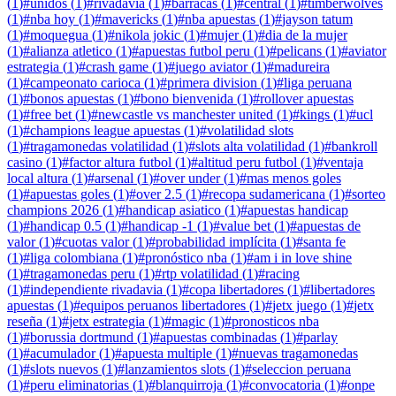
(
1
)
#
unidos
(
1
)
#
rivadavia
(
1
)
#
barracas
(
1
)
#
central
(
1
)
#
timberwolves
(
1
)
#
nba hoy
(
1
)
#
mavericks
(
1
)
#
nba apuestas
(
1
)
#
jayson tatum
(
1
)
#
moquegua
(
1
)
#
nikola jokic
(
1
)
#
mujer
(
1
)
#
dia de la mujer
(
1
)
#
alianza atletico
(
1
)
#
apuestas futbol peru
(
1
)
#
pelicans
(
1
)
#
aviator
estrategia
(
1
)
#
crash game
(
1
)
#
juego aviator
(
1
)
#
madureira
(
1
)
#
campeonato carioca
(
1
)
#
primera division
(
1
)
#
liga peruana
(
1
)
#
bonos apuestas
(
1
)
#
bono bienvenida
(
1
)
#
rollover apuestas
(
1
)
#
free bet
(
1
)
#
newcastle vs manchester united
(
1
)
#
kings
(
1
)
#
ucl
(
1
)
#
champions league apuestas
(
1
)
#
volatilidad slots
(
1
)
#
tragamonedas volatilidad
(
1
)
#
slots alta volatilidad
(
1
)
#
bankroll
casino
(
1
)
#
factor altura futbol
(
1
)
#
altitud peru futbol
(
1
)
#
ventaja
local altura
(
1
)
#
arsenal
(
1
)
#
over under
(
1
)
#
mas menos goles
(
1
)
#
apuestas goles
(
1
)
#
over 2.5
(
1
)
#
recopa sudamericana
(
1
)
#
sorteo
champions 2026
(
1
)
#
handicap asiatico
(
1
)
#
apuestas handicap
(
1
)
#
handicap 0.5
(
1
)
#
handicap -1
(
1
)
#
value bet
(
1
)
#
apuestas de
valor
(
1
)
#
cuotas valor
(
1
)
#
probabilidad implícita
(
1
)
#
santa fe
(
1
)
#
liga colombiana
(
1
)
#
pronóstico nba
(
1
)
#
am i in love shine
(
1
)
#
tragamonedas peru
(
1
)
#
rtp volatilidad
(
1
)
#
racing
(
1
)
#
independiente rivadavia
(
1
)
#
copa libertadores
(
1
)
#
libertadores
apuestas
(
1
)
#
equipos peruanos libertadores
(
1
)
#
jetx juego
(
1
)
#
jetx
reseña
(
1
)
#
jetx estrategia
(
1
)
#
magic
(
1
)
#
pronosticos nba
(
1
)
#
borussia dortmund
(
1
)
#
apuestas combinadas
(
1
)
#
parlay
(
1
)
#
acumulador
(
1
)
#
apuesta multiple
(
1
)
#
nuevas tragamonedas
(
1
)
#
slots nuevos
(
1
)
#
lanzamientos slots
(
1
)
#
seleccion peruana
(
1
)
#
peru eliminatorias
(
1
)
#
blanquirroja
(
1
)
#
convocatoria
(
1
)
#
onpe