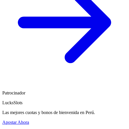
Patrocinador
LucksSlots
Las mejores cuotas y bonos de bienvenida en Perú.
Apostar Ahora