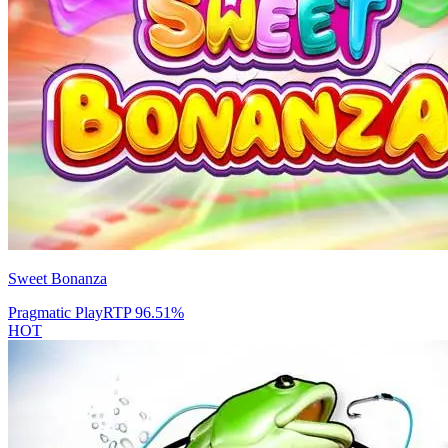
Sweet Bonanza
Pragmatic Play
RTP
96.51
%
HOT