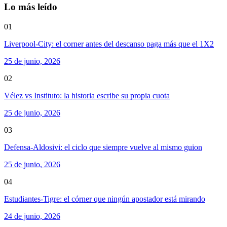
Lo más leído
01
Liverpool-City: el corner antes del descanso paga más que el 1X2
25 de junio, 2026
02
Vélez vs Instituto: la historia escribe su propia cuota
25 de junio, 2026
03
Defensa-Aldosivi: el ciclo que siempre vuelve al mismo guion
25 de junio, 2026
04
Estudiantes-Tigre: el córner que ningún apostador está mirando
24 de junio, 2026