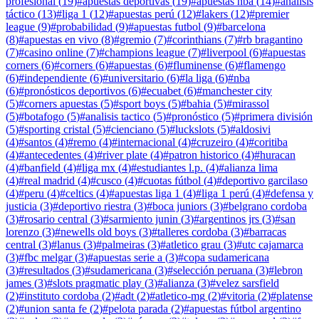
profesional
(
19
)
#
apuestas deportivas
(
19
)
#
apuestas nba
(
14
)
#
análisis
táctico
(
13
)
#
liga 1
(
12
)
#
apuestas perú
(
12
)
#
lakers
(
12
)
#
premier
league
(
9
)
#
probabilidad
(
9
)
#
apuestas futbol
(
9
)
#
barcelona
(
8
)
#
apuestas en vivo
(
8
)
#
gremio
(
7
)
#
corinthians
(
7
)
#
rb bragantino
(
7
)
#
casino online
(
7
)
#
champions league
(
7
)
#
liverpool
(
6
)
#
apuestas
corners
(
6
)
#
corners
(
6
)
#
apuestas
(
6
)
#
fluminense
(
6
)
#
flamengo
(
6
)
#
independiente
(
6
)
#
universitario
(
6
)
#
la liga
(
6
)
#
nba
(
6
)
#
pronósticos deportivos
(
6
)
#
ecuabet
(
6
)
#
manchester city
(
5
)
#
corners apuestas
(
5
)
#
sport boys
(
5
)
#
bahia
(
5
)
#
mirassol
(
5
)
#
botafogo
(
5
)
#
analisis tactico
(
5
)
#
pronóstico
(
5
)
#
primera división
(
5
)
#
sporting cristal
(
5
)
#
cienciano
(
5
)
#
luckslots
(
5
)
#
aldosivi
(
4
)
#
santos
(
4
)
#
remo
(
4
)
#
internacional
(
4
)
#
cruzeiro
(
4
)
#
coritiba
(
4
)
#
antecedentes
(
4
)
#
river plate
(
4
)
#
patron historico
(
4
)
#
huracan
(
4
)
#
banfield
(
4
)
#
liga mx
(
4
)
#
estudiantes l.p.
(
4
)
#
alianza lima
(
4
)
#
real madrid
(
4
)
#
cusco
(
4
)
#
cuotas fútbol
(
4
)
#
deportivo garcilaso
(
4
)
#
peru
(
4
)
#
celtics
(
4
)
#
apuestas liga 1
(
4
)
#
liga 1 perú
(
4
)
#
defensa y
justicia
(
3
)
#
deportivo riestra
(
3
)
#
boca juniors
(
3
)
#
belgrano cordoba
(
3
)
#
rosario central
(
3
)
#
sarmiento junin
(
3
)
#
argentinos jrs
(
3
)
#
san
lorenzo
(
3
)
#
newells old boys
(
3
)
#
talleres cordoba
(
3
)
#
barracas
central
(
3
)
#
lanus
(
3
)
#
palmeiras
(
3
)
#
atletico grau
(
3
)
#
utc cajamarca
(
3
)
#
fbc melgar
(
3
)
#
apuestas serie a
(
3
)
#
copa sudamericana
(
3
)
#
resultados
(
3
)
#
sudamericana
(
3
)
#
selección peruana
(
3
)
#
lebron
james
(
3
)
#
slots pragmatic play
(
3
)
#
alianza
(
3
)
#
velez sarsfield
(
2
)
#
instituto cordoba
(
2
)
#
adt
(
2
)
#
atletico-mg
(
2
)
#
vitoria
(
2
)
#
platense
(
2
)
#
union santa fe
(
2
)
#
pelota parada
(
2
)
#
apuestas fútbol argentino