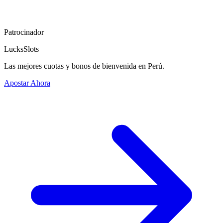
Patrocinador
LucksSlots
Las mejores cuotas y bonos de bienvenida en Perú.
Apostar Ahora