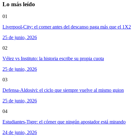
Lo más leído
01
Liverpool-City: el corner antes del descanso paga más que el 1X2
25 de junio, 2026
02
Vélez vs Instituto: la historia escribe su propia cuota
25 de junio, 2026
03
Defensa-Aldosivi: el ciclo que siempre vuelve al mismo guion
25 de junio, 2026
04
Estudiantes-Tigre: el córner que ningún apostador está mirando
24 de junio, 2026