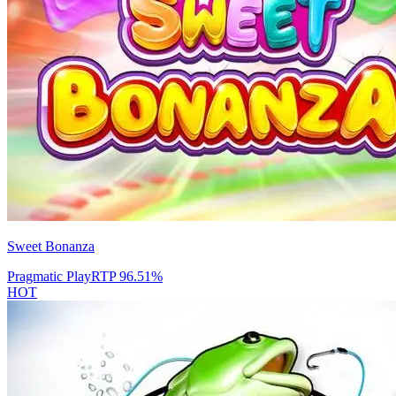
Sweet Bonanza
Pragmatic Play
RTP
96.51
%
HOT