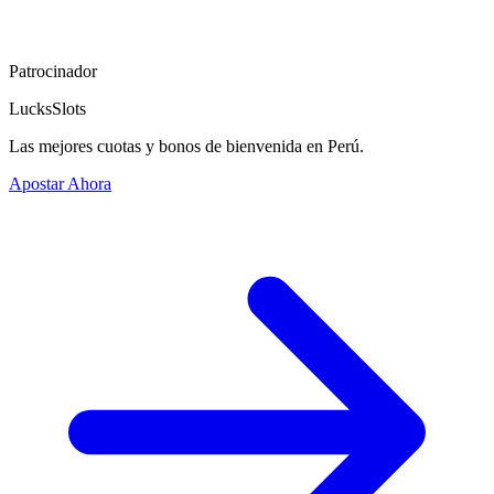
Patrocinador
LucksSlots
Las mejores cuotas y bonos de bienvenida en Perú.
Apostar Ahora