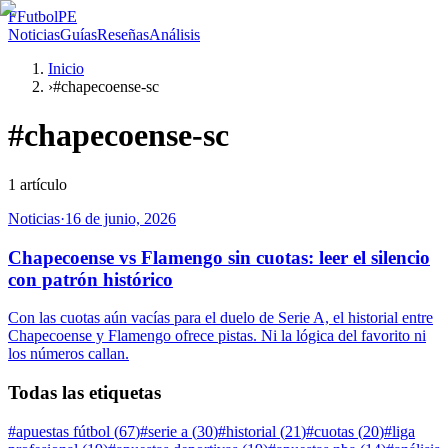
F
FutbolPE
Noticias
Guías
Reseñas
Análisis
Inicio
›
#chapecoense-sc
#
chapecoense-sc
1
artículo
Noticias
·
16 de junio, 2026
Chapecoense vs Flamengo sin cuotas: leer el silencio
con patrón histórico
Con las cuotas aún vacías para el duelo de Serie A, el historial entre
Chapecoense y Flamengo ofrece pistas. Ni la lógica del favorito ni
los números callan.
Todas las etiquetas
#
apuestas fútbol
(
67
)
#
serie a
(
30
)
#
historial
(
21
)
#
cuotas
(
20
)
#
liga