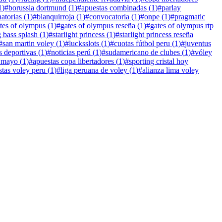
1
)
#
borussia dortmund
(
1
)
#
apuestas combinadas
(
1
)
#
parlay
natorias
(
1
)
#
blanquirroja
(
1
)
#
convocatoria
(
1
)
#
onpe
(
1
)
#
pragmatic
tes of olympus
(
1
)
#
gates of olympus reseña
(
1
)
#
gates of olympus rtp
g bass splash
(
1
)
#
starlight princess
(
1
)
#
starlight princess reseña
#
san martin voley
(
1
)
#
lucksslots
(
1
)
#
cuotas fútbol peru
(
1
)
#
juventus
s deportivas
(
1
)
#
noticias perú
(
1
)
#
sudamericano de clubes
(
1
)
#
vóley
 mayo
(
1
)
#
apuestas copa libertadores
(
1
)
#
sporting cristal hoy
stas voley peru
(
1
)
#
liga peruana de voley
(
1
)
#
alianza lima voley