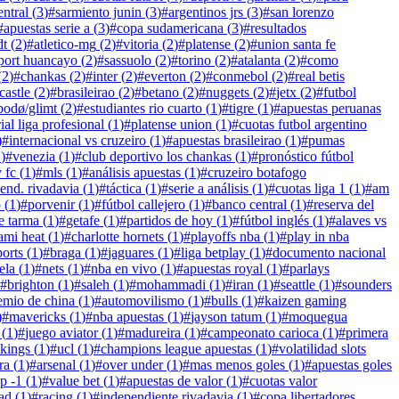
entral
(
3
)
#
sarmiento junin
(
3
)
#
argentinos jrs
(
3
)
#
san lorenzo
#
apuestas serie a
(
3
)
#
copa sudamericana
(
3
)
#
resultados
dt
(
2
)
#
atletico-mg
(
2
)
#
vitoria
(
2
)
#
platense
(
2
)
#
union santa fe
port huancayo
(
2
)
#
sassuolo
(
2
)
#
torino
(
2
)
#
atalanta
(
2
)
#
como
(
2
)
#
chankas
(
2
)
#
inter
(
2
)
#
everton
(
2
)
#
conmebol
(
2
)
#
real betis
astle
(
2
)
#
brasileirao
(
2
)
#
betano
(
2
)
#
nuggets
(
2
)
#
jetx
(
2
)
#
futbol
bodø/glimt
(
2
)
#
estudiantes rio cuarto
(
1
)
#
tigre
(
1
)
#
apuestas peruanas
rial liga profesional
(
1
)
#
platense union
(
1
)
#
cuotas futbol argentino
)
#
internacional vs cruzeiro
(
1
)
#
apuestas brasileirao
(
1
)
#
pumas
1
)
#
venezia
(
1
)
#
club deportivo los chankas
(
1
)
#
pronóstico fútbol
 fc
(
1
)
#
mls
(
1
)
#
análisis apuestas
(
1
)
#
cruzeiro botafogo
end. rivadavia
(
1
)
#
táctica
(
1
)
#
serie a análisis
(
1
)
#
cuotas liga 1
(
1
)
#
am
o
(
1
)
#
porvenir
(
1
)
#
fútbol callejero
(
1
)
#
banco central
(
1
)
#
reserva del
e tarma
(
1
)
#
getafe
(
1
)
#
partidos de hoy
(
1
)
#
fútbol inglés
(
1
)
#
alaves vs
ami heat
(
1
)
#
charlotte hornets
(
1
)
#
playoffs nba
(
1
)
#
play in nba
ports
(
1
)
#
braga
(
1
)
#
jaguares
(
1
)
#
liga betplay
(
1
)
#
documento nacional
ela
(
1
)
#
nets
(
1
)
#
nba en vivo
(
1
)
#
apuestas royal
(
1
)
#
parlays
#
brighton
(
1
)
#
saleh
(
1
)
#
mohammadi
(
1
)
#
iran
(
1
)
#
seattle
(
1
)
#
sounders
emio de china
(
1
)
#
automovilismo
(
1
)
#
bulls
(
1
)
#
kaizen gaming
)
#
mavericks
(
1
)
#
nba apuestas
(
1
)
#
jayson tatum
(
1
)
#
moquegua
(
1
)
#
juego aviator
(
1
)
#
madureira
(
1
)
#
campeonato carioca
(
1
)
#
primera
kings
(
1
)
#
ucl
(
1
)
#
champions league apuestas
(
1
)
#
volatilidad slots
ra
(
1
)
#
arsenal
(
1
)
#
over under
(
1
)
#
mas menos goles
(
1
)
#
apuestas goles
p -1
(
1
)
#
value bet
(
1
)
#
apuestas de valor
(
1
)
#
cuotas valor
dad
(
1
)
#
racing
(
1
)
#
independiente rivadavia
(
1
)
#
copa libertadores