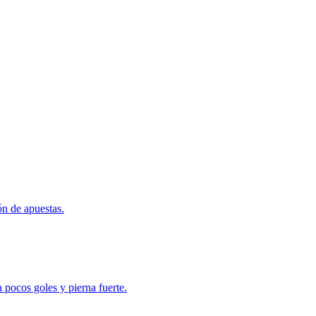
ón de apuestas.
 pocos goles y pierna fuerte.