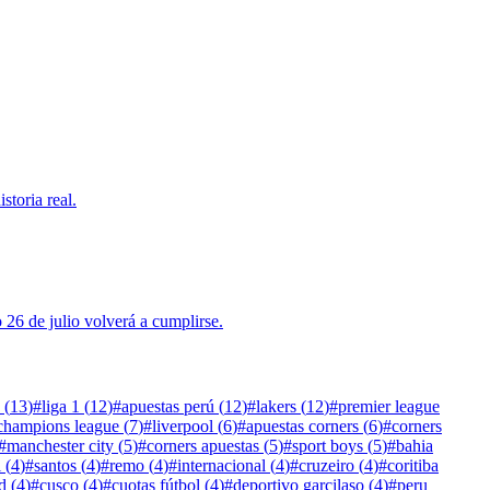
storia real.
 26 de julio volverá a cumplirse.
(
13
)
#
liga 1
(
12
)
#
apuestas perú
(
12
)
#
lakers
(
12
)
#
premier league
champions league
(
7
)
#
liverpool
(
6
)
#
apuestas corners
(
6
)
#
corners
#
manchester city
(
5
)
#
corners apuestas
(
5
)
#
sport boys
(
5
)
#
bahia
i
(
4
)
#
santos
(
4
)
#
remo
(
4
)
#
internacional
(
4
)
#
cruzeiro
(
4
)
#
coritiba
d
(
4
)
#
cusco
(
4
)
#
cuotas fútbol
(
4
)
#
deportivo garcilaso
(
4
)
#
peru