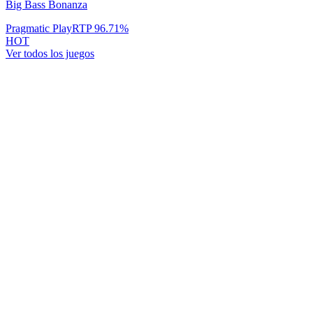
Big Bass Bonanza
Pragmatic Play
RTP
96.71
%
HOT
Ver todos los juegos