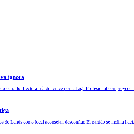
iva ignora
rtido cerrado. Lectura fría del cruce por la Liga Profesional con proyecci
tiga
s de Lanús como local aconsejan desconfiar. El partido se inclina hacia