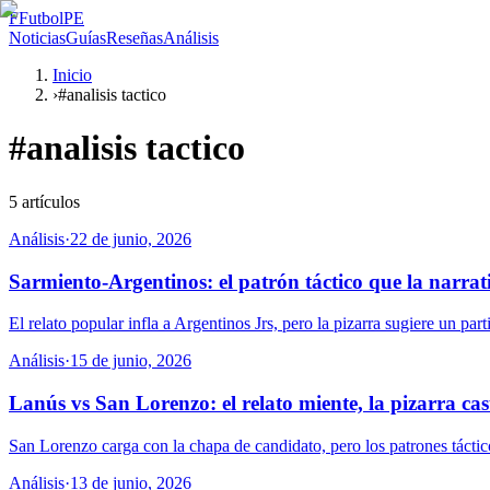
F
FutbolPE
Noticias
Guías
Reseñas
Análisis
Inicio
›
#analisis tactico
#
analisis tactico
5
artículos
Análisis
·
22 de junio, 2026
Sarmiento-Argentinos: el patrón táctico que la narrat
El relato popular infla a Argentinos Jrs, pero la pizarra sugiere un pa
Análisis
·
15 de junio, 2026
Lanús vs San Lorenzo: el relato miente, la pizarra cas
San Lorenzo carga con la chapa de candidato, pero los patrones táctico
Análisis
·
13 de junio, 2026