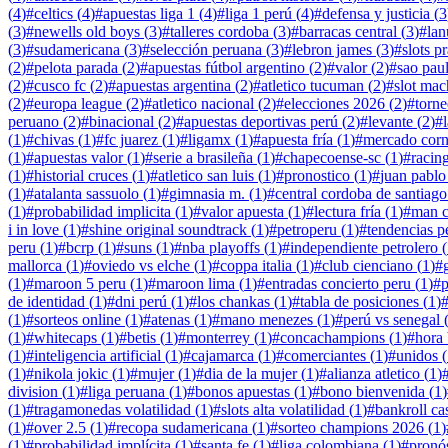
(
4
)
#
celtics
(
4
)
#
apuestas liga 1
(
4
)
#
liga 1 perú
(
4
)
#
defensa y justicia
(
3
(
3
)
#
newells old boys
(
3
)
#
talleres cordoba
(
3
)
#
barracas central
(
3
)
#
lan
(
3
)
#
sudamericana
(
3
)
#
selección peruana
(
3
)
#
lebron james
(
3
)
#
slots p
(
2
)
#
pelota parada
(
2
)
#
apuestas fútbol argentino
(
2
)
#
valor
(
2
)
#
sao pau
(
2
)
#
cusco fc
(
2
)
#
apuestas argentina
(
2
)
#
atletico tucuman
(
2
)
#
slot mac
(
2
)
#
europa league
(
2
)
#
atletico nacional
(
2
)
#
elecciones 2026
(
2
)
#
torne
peruano
(
2
)
#
binacional
(
2
)
#
apuestas deportivas perú
(
2
)
#
levante
(
2
)
#
(
1
)
#
chivas
(
1
)
#
fc juarez
(
1
)
#
ligamx
(
1
)
#
apuesta fría
(
1
)
#
mercado corn
(
1
)
#
apuestas valor
(
1
)
#
serie a brasileña
(
1
)
#
chapecoense-sc
(
1
)
#
racin
(
1
)
#
historial cruces
(
1
)
#
atletico san luis
(
1
)
#
pronostico
(
1
)
#
juan pablo 
(
1
)
#
atalanta sassuolo
(
1
)
#
gimnasia m.
(
1
)
#
central cordoba de santiago
(
1
)
#
probabilidad implicita
(
1
)
#
valor apuesta
(
1
)
#
lectura fría
(
1
)
#
man c
i in love
(
1
)
#
shine original soundtrack
(
1
)
#
petroperu
(
1
)
#
tendencias p
peru
(
1
)
#
bcrp
(
1
)
#
suns
(
1
)
#
nba playoffs
(
1
)
#
independiente petrolero
(
mallorca
(
1
)
#
oviedo vs elche
(
1
)
#
coppa italia
(
1
)
#
club cienciano
(
1
)
#
(
1
)
#
maroon 5 peru
(
1
)
#
maroon lima
(
1
)
#
entradas concierto peru
(
1
)
#
de identidad
(
1
)
#
dni perú
(
1
)
#
los chankas
(
1
)
#
tabla de posiciones
(
1
)
(
1
)
#
sorteos online
(
1
)
#
atenas
(
1
)
#
mano menezes
(
1
)
#
perú vs senegal
(
1
)
#
whitecaps
(
1
)
#
betis
(
1
)
#
monterrey
(
1
)
#
concachampions
(
1
)
#
hora
(
1
)
#
inteligencia artificial
(
1
)
#
cajamarca
(
1
)
#
comerciantes
(
1
)
#
unidos
(
(
1
)
#
nikola jokic
(
1
)
#
mujer
(
1
)
#
dia de la mujer
(
1
)
#
alianza atletico
(
1
)
division
(
1
)
#
liga peruana
(
1
)
#
bonos apuestas
(
1
)
#
bono bienvenida
(
1
)
(
1
)
#
tragamonedas volatilidad
(
1
)
#
slots alta volatilidad
(
1
)
#
bankroll ca
(
1
)
#
over 2.5
(
1
)
#
recopa sudamericana
(
1
)
#
sorteo champions 2026
(
1
)
(
1
)
#
probabilidad implícita
(
1
)
#
santa fe
(
1
)
#
liga colombiana
(
1
)
#
pronó