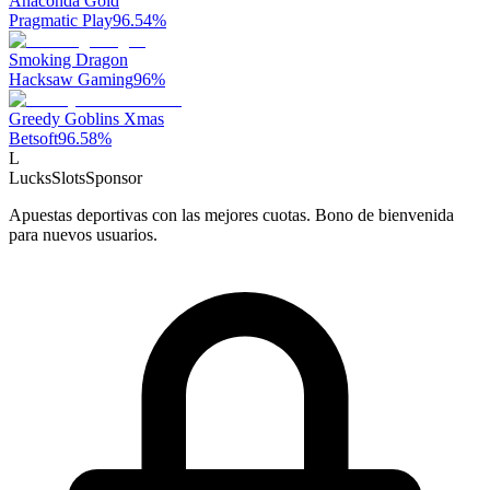
Anaconda Gold
Pragmatic Play
96.54
%
Smoking Dragon
Hacksaw Gaming
96
%
Greedy Goblins Xmas
Betsoft
96.58
%
L
LucksSlots
Sponsor
Apuestas deportivas con las mejores cuotas. Bono de bienvenida
para nuevos usuarios.