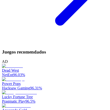
Juegos recomendados
AD
Dead West
NetEnt
96.03
%
Power Pops
Hacksaw Gaming
96.31
%
Lucky Fortune Tree
Pragmatic Play
96.5
%