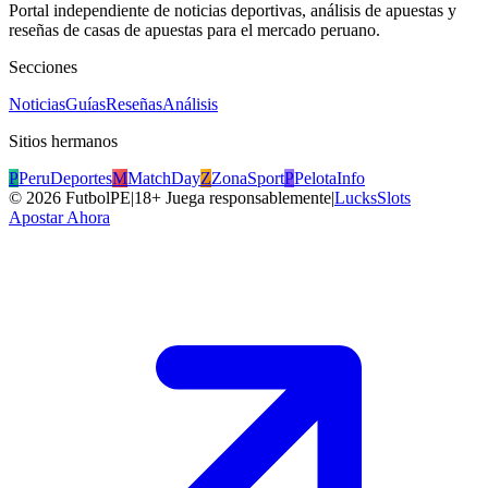
Portal independiente de noticias deportivas, análisis de apuestas y
reseñas de casas de apuestas para el mercado peruano.
Secciones
Noticias
Guías
Reseñas
Análisis
Sitios hermanos
P
PeruDeportes
M
MatchDay
Z
ZonaSport
P
PelotaInfo
©
2026
FutbolPE
|
18+ Juega responsablemente
|
LucksSlots
Apostar Ahora