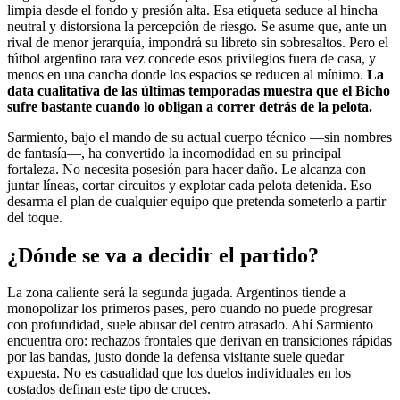
limpia desde el fondo y presión alta. Esa etiqueta seduce al hincha
neutral y distorsiona la percepción de riesgo. Se asume que, ante un
rival de menor jerarquía, impondrá su libreto sin sobresaltos. Pero el
fútbol argentino rara vez concede esos privilegios fuera de casa, y
menos en una cancha donde los espacios se reducen al mínimo.
La
data cualitativa de las últimas temporadas muestra que el Bicho
sufre bastante cuando lo obligan a correr detrás de la pelota.
Sarmiento, bajo el mando de su actual cuerpo técnico —sin nombres
de fantasía—, ha convertido la incomodidad en su principal
fortaleza. No necesita posesión para hacer daño. Le alcanza con
juntar líneas, cortar circuitos y explotar cada pelota detenida. Eso
desarma el plan de cualquier equipo que pretenda someterlo a partir
del toque.
¿Dónde se va a decidir el partido?
La zona caliente será la segunda jugada. Argentinos tiende a
monopolizar los primeros pases, pero cuando no puede progresar
con profundidad, suele abusar del centro atrasado. Ahí Sarmiento
encuentra oro: rechazos frontales que derivan en transiciones rápidas
por las bandas, justo donde la defensa visitante suele quedar
expuesta. No es casualidad que los duelos individuales en los
costados definan este tipo de cruces.