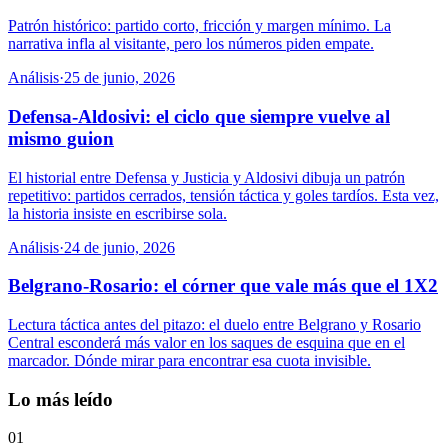
Patrón histórico: partido corto, fricción y margen mínimo. La
narrativa infla al visitante, pero los números piden empate.
Análisis
·
25 de junio, 2026
Defensa-Aldosivi: el ciclo que siempre vuelve al
mismo guion
El historial entre Defensa y Justicia y Aldosivi dibuja un patrón
repetitivo: partidos cerrados, tensión táctica y goles tardíos. Esta vez,
la historia insiste en escribirse sola.
Análisis
·
24 de junio, 2026
Belgrano-Rosario: el córner que vale más que el 1X2
Lectura táctica antes del pitazo: el duelo entre Belgrano y Rosario
Central esconderá más valor en los saques de esquina que en el
marcador. Dónde mirar para encontrar esa cuota invisible.
Lo más leído
01