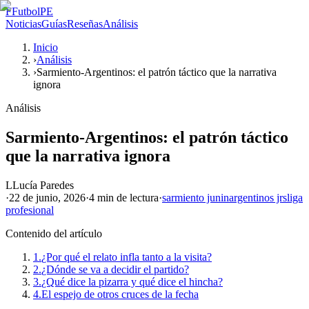
F
FutbolPE
Noticias
Guías
Reseñas
Análisis
Inicio
›
Análisis
›
Sarmiento-Argentinos: el patrón táctico que la narrativa
ignora
Análisis
Sarmiento-Argentinos: el patrón táctico
que la narrativa ignora
L
Lucía Paredes
·
22 de junio, 2026
·
4 min
de lectura
·
sarmiento junin
argentinos jrs
liga
profesional
Contenido del artículo
1.
¿Por qué el relato infla tanto a la visita?
2.
¿Dónde se va a decidir el partido?
3.
¿Qué dice la pizarra y qué dice el hincha?
4.
El espejo de otros cruces de la fecha