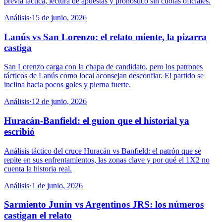
previa táctica, lectura de apuestas y pronóstico sin cuotas oficiales.
Análisis
·
15 de junio, 2026
Lanús vs San Lorenzo: el relato miente, la pizarra
castiga
San Lorenzo carga con la chapa de candidato, pero los patrones
tácticos de Lanús como local aconsejan desconfiar. El partido se
inclina hacia pocos goles y pierna fuerte.
Análisis
·
12 de junio, 2026
Huracán-Banfield: el guion que el historial ya
escribió
Análisis táctico del cruce Huracán vs Banfield: el patrón que se
repite en sus enfrentamientos, las zonas clave y por qué el 1X2 no
cuenta la historia real.
Análisis
·
1 de junio, 2026
Sarmiento Junín vs Argentinos JRS: los números
castigan el relato