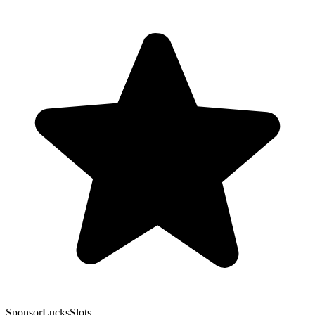
Sponsor
LucksSlots