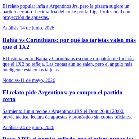
El relato popular infla a Argentinos Jrs, pero la pizarra sugiere un
partido cerrado. Lectura fría del cruce por la Liga Profesional con
proyección de apuestas.
Análisis
·
14 de junio, 2026
Bahia vs Corinthians: por qué las tarjetas valen más
que el 1X2
El historial entre Bahia y Corinthians esconde un patrón de fricción
que el 1X2 no refleja. Las cuotas aún no salen, pero el ángulo más
inteligente está en las tarjetas.
Noticias
·
11 de mayo, 2026
El relato pide Argentinos; yo compro el partido
corto
Sarmiento Junin recibe a Argentinos JRS el Dom 26 jul 20:00:
previa táctica, lectura de apuestas y pronóstico sin cuotas oficiales.
Análisis
·
24 de junio, 2026