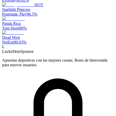
EvoPlay
96.02
%
HOT
Starlight Princess
Pragmatic Play
96.5
%
Panda Rica
Tom Horn
96
%
Dead West
NetEnt
96.03
%
L
LucksSlots
Sponsor
Apuestas deportivas con las mejores cuotas. Bono de bienvenida
para nuevos usuarios.