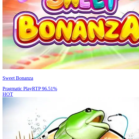
Sweet Bonanza
Pragmatic Play
RTP
96.51
%
HOT