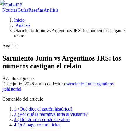
F
FutbolPE
Noticias
Guías
Reseñas
Análisis
Inicio
›
Análisis
›
Sarmiento Junín vs Argentinos JRS: los números castigan el
relato
Análisis
Sarmiento Junín vs Argentinos JRS: los
números castigan el relato
A
Andrés Quispe
·
1 de junio, 2026
·
4 min
de lectura
·
sarmiento junin
argentinos
jrs
historial
Contenido del artículo
1.
¿Qué dice el patrón histórico?
2.
¿Por qué la narrativa infla al visitante?
3.
¿Dónde se esconde el valor?
4.
Qué hago con mi ticket