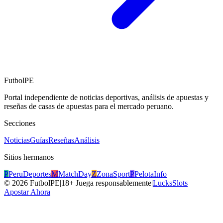
FutbolPE
Portal independiente de noticias deportivas, análisis de apuestas y
reseñas de casas de apuestas para el mercado peruano.
Secciones
Noticias
Guías
Reseñas
Análisis
Sitios hermanos
P
PeruDeportes
M
MatchDay
Z
ZonaSport
P
PelotaInfo
©
2026
FutbolPE
|
18+ Juega responsablemente
|
LucksSlots
Apostar Ahora