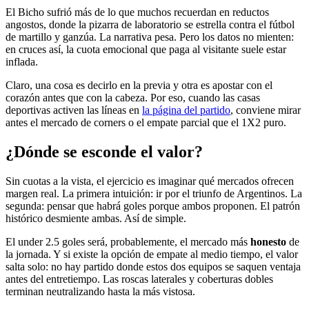
El Bicho sufrió más de lo que muchos recuerdan en reductos
angostos, donde la pizarra de laboratorio se estrella contra el fútbol
de martillo y ganzúa. La narrativa pesa. Pero los datos no mienten:
en cruces así, la cuota emocional que paga al visitante suele estar
inflada.
Claro, una cosa es decirlo en la previa y otra es apostar con el
corazón antes que con la cabeza. Por eso, cuando las casas
deportivas activen las líneas en
la página del partido
, conviene mirar
antes el mercado de corners o el empate parcial que el 1X2 puro.
¿Dónde se esconde el valor?
Sin cuotas a la vista, el ejercicio es imaginar qué mercados ofrecen
margen real. La primera intuición: ir por el triunfo de Argentinos. La
segunda: pensar que habrá goles porque ambos proponen. El patrón
histórico desmiente ambas. Así de simple.
El under 2.5 goles será, probablemente, el mercado más
honesto
de
la jornada. Y si existe la opción de empate al medio tiempo, el valor
salta solo: no hay partido donde estos dos equipos se saquen ventaja
antes del entretiempo. Las roscas laterales y coberturas dobles
terminan neutralizando hasta la más vistosa.