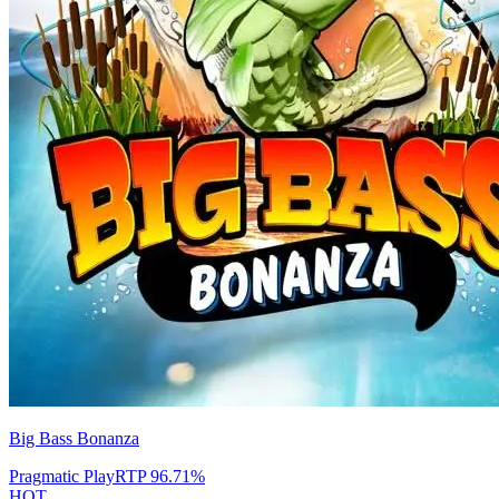
Big Bass Bonanza
Pragmatic Play
RTP
96.71
%
HOT