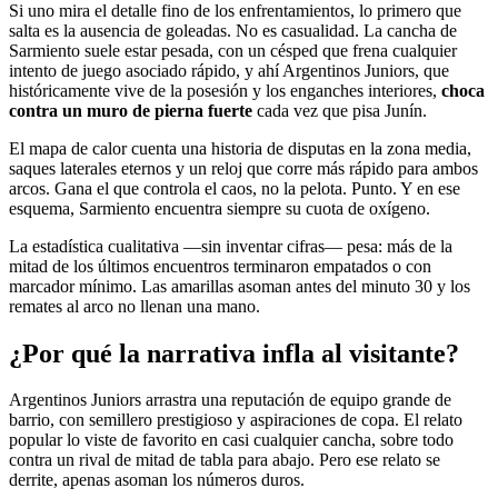
Si uno mira el detalle fino de los enfrentamientos, lo primero que
salta es la ausencia de goleadas. No es casualidad. La cancha de
Sarmiento suele estar pesada, con un césped que frena cualquier
intento de juego asociado rápido, y ahí Argentinos Juniors, que
históricamente vive de la posesión y los enganches interiores,
choca
contra un muro de pierna fuerte
cada vez que pisa Junín.
El mapa de calor cuenta una historia de disputas en la zona media,
saques laterales eternos y un reloj que corre más rápido para ambos
arcos. Gana el que controla el caos, no la pelota. Punto. Y en ese
esquema, Sarmiento encuentra siempre su cuota de oxígeno.
La estadística cualitativa —sin inventar cifras— pesa: más de la
mitad de los últimos encuentros terminaron empatados o con
marcador mínimo. Las amarillas asoman antes del minuto 30 y los
remates al arco no llenan una mano.
¿Por qué la narrativa infla al visitante?
Argentinos Juniors arrastra una reputación de equipo grande de
barrio, con semillero prestigioso y aspiraciones de copa. El relato
popular lo viste de favorito en casi cualquier cancha, sobre todo
contra un rival de mitad de tabla para abajo. Pero ese relato se
derrite, apenas asoman los números duros.