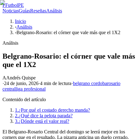
F
FutbolPE
Noticias
Guías
Reseñas
Análisis
Inicio
›
Análisis
›
Belgrano-Rosario: el córner que vale más que el 1X2
Análisis
Belgrano-Rosario: el córner que vale más
que el 1X2
A
Andrés Quispe
·
24 de junio, 2026
·
4 min
de lectura
·
belgrano cordoba
rosario
central
liga profesional
Contenido del artículo
1.
¿Por qué el costado derecho manda?
2.
¿Qué dice la pelota parada?
3.
¿Dónde está el valor real?
El Belgrano-Rosario Central del domingo se leerá mejor en los
corners que en el resultado. La pizarra anticipa un duelo cerrado,