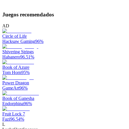
Juegos recomendados
AD
Circle of Life
Hacksaw Gaming
96
%
Shivering Strings
Habanero
96.51
%
Book of Azure
Tom Horn
95
%
Power Dragon
GameArt
96
%
Book of Ganesha
Endorphina
96
%
Fruit Lock 7
Fazi
96.54
%
L