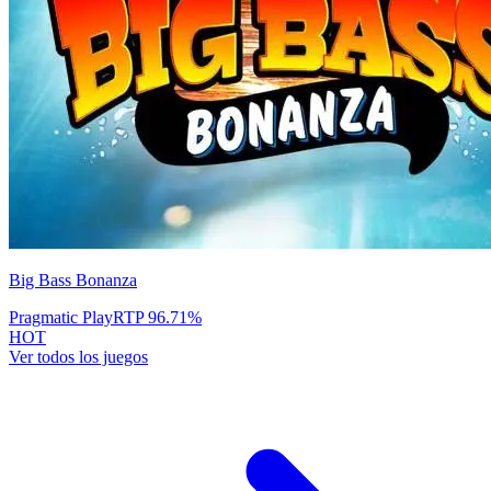
Big Bass Bonanza
Pragmatic Play
RTP
96.71
%
HOT
Ver todos los juegos