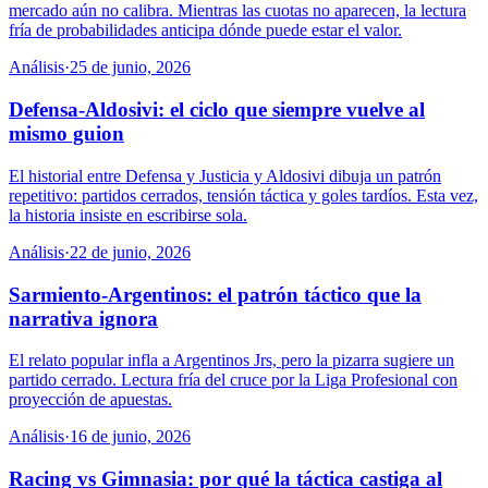
mercado aún no calibra. Mientras las cuotas no aparecen, la lectura
fría de probabilidades anticipa dónde puede estar el valor.
Análisis
·
25 de junio, 2026
Defensa-Aldosivi: el ciclo que siempre vuelve al
mismo guion
El historial entre Defensa y Justicia y Aldosivi dibuja un patrón
repetitivo: partidos cerrados, tensión táctica y goles tardíos. Esta vez,
la historia insiste en escribirse sola.
Análisis
·
22 de junio, 2026
Sarmiento-Argentinos: el patrón táctico que la
narrativa ignora
El relato popular infla a Argentinos Jrs, pero la pizarra sugiere un
partido cerrado. Lectura fría del cruce por la Liga Profesional con
proyección de apuestas.
Análisis
·
16 de junio, 2026
Racing vs Gimnasia: por qué la táctica castiga al