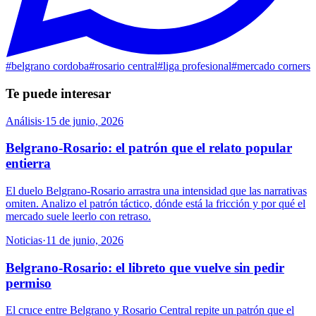
#
belgrano cordoba
#
rosario central
#
liga profesional
#
mercado corners
Te puede interesar
Análisis
·
15 de junio, 2026
Belgrano-Rosario: el patrón que el relato popular
entierra
El duelo Belgrano-Rosario arrastra una intensidad que las narrativas
omiten. Analizo el patrón táctico, dónde está la fricción y por qué el
mercado suele leerlo con retraso.
Noticias
·
11 de junio, 2026
Belgrano-Rosario: el libreto que vuelve sin pedir
permiso
El cruce entre Belgrano y Rosario Central repite un patrón que el