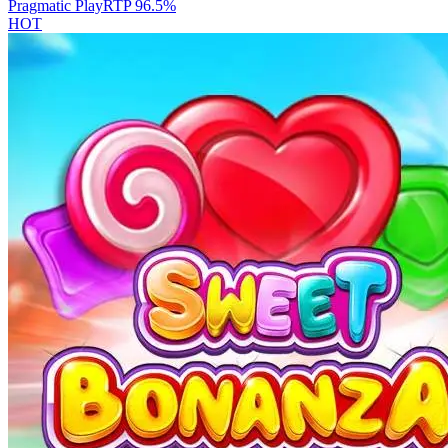
Pragmatic Play
RTP
96.5
%
HOT