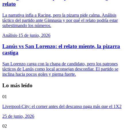
relato
La narrativa infla a Racing, pero la pizarra pide calma. Análisis
táctico del partido ante Gimnasia y por qué el relato podría estar
subestimando los números.
Análisis
·
15 de junio, 2026
Lanús vs San Lorenzo: el relato miente, la pizarra
castiga
San Lorenzo carga con la chapa de candidato, pero los patrones
tácticos de Lanús como local aconsejan desconfiar. El partido se
inclina hacia pocos goles y pierna fuerte.
Lo más leído
01
Liverpool-City: el corner antes del descanso paga más que el 1X2
25 de junio, 2026
02