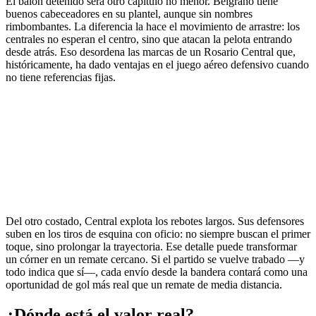
El balón detenido será otro capítulo no menor. Belgrano tiene
buenos cabeceadores en su plantel, aunque sin nombres
rimbombantes. La diferencia la hace el movimiento de arrastre: los
centrales no esperan el centro, sino que atacan la pelota entrando
desde atrás. Eso desordena las marcas de un Rosario Central que,
históricamente, ha dado ventajas en el juego aéreo defensivo cuando
no tiene referencias fijas.
Del otro costado, Central explota los rebotes largos. Sus defensores
suben en los tiros de esquina con oficio: no siempre buscan el primer
toque, sino prolongar la trayectoria. Ese detalle puede transformar
un córner en un remate cercano. Si el partido se vuelve trabado —y
todo indica que sí—, cada envío desde la bandera contará como una
oportunidad de gol más real que un remate de media distancia.
¿Dónde está el valor real?