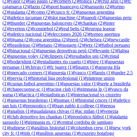
(
2
)
#
valor
(
2
)
#
sao paulo
(
2
)
#
córners
(
2
)
#
toluca
(
2
)
#
cruz azul
(
2
)
#
fc
cajamarca
(
2
)
#
lazio
(
2
)
#
sport huancayo
(
2
)
#
sassuolo
(
2
)
#
torino
(
2
)
#
atalanta
(
2
)
#
como
(
2
)
#
cusco fc
(
2
)
#
apuestas argentina
(
2
)
#
atletico tucuman
(
2
)
#
slot machine
(
2
)
#
napoli
(
2
)
#
apuestas peru
(
2
)
#
thunder
(
2
)
#
apuestas baloncesto
(
2
)
#
chankas
(
2
)
#
inter
(
2
)
#
everton
(
2
)
#
conmebol
(
2
)
#
real betis
(
2
)
#
europa league
(
2
)
#
atletico nacional
(
2
)
#
elecciones 2026
(
2
)
#
torneo apertura
(
2
)
#
tijuana
(
2
)
#
copa argentina
(
2
)
#
perú
(
2
)
#
chelsea
(
2
)
#
newcastle
(
2
)
#
brasileirao
(
2
)
#
betano
(
2
)
#
nuggets
(
2
)
#
jetx
(
2
)
#
futbol peruano
(
2
)
#
binacional
(
2
)
#
apuestas deportivas perú
(
2
)
#
levante
(
2
)
#
laliga
(
2
)
#
apuestas voley
(
2
)
#
clippers
(
2
)
#
resultados uni
(
2
)
#
cristal
(
2
)
#
bodø/glimt
(
2
)
#
estudiantes rio cuarto
(
1
)
#
tigre
(
1
)
#
apuestas
peruanas
(
1
)
#
chivas
(
1
)
#
fc juarez
(
1
)
#
ligamx
(
1
)
#
apuesta fría
(
1
)
#
mercado corners
(
1
)
#
apuesta
(
1
)
#
vasco
(
1
)
#
lanús
(
1
)
#
under 2.5
(
1
)
#
previa
(
1
)
#
historial liga profesional
(
1
)
#
platense union
(
1
)
#
cuotas futbol argentino
(
1
)
#
apuestas valor
(
1
)
#
serie a brasileña
(
1
)
#
chapecoense-sc
(
1
)
#
racing club
(
1
)
#
gimnasia lp
(
1
)
#
vasco da
gama
(
1
)
#
tactica
(
1
)
#
estadisticas
(
1
)
#
internacional vs cruzeiro
(
1
)
#
apuestas brasileirao
(
1
)
#
pumas
(
1
)
#
historial cruces
(
1
)
#
atletico
san luis
(
1
)
#
pronostico
(
1
)
#
juan pablo ii college
(
1
)
#
genoa
(
1
)
#
analisis
(
1
)
#
guadalajara chivas
(
1
)
#
ac milan
(
1
)
#
venezia
(
1
)
#
club deportivo los chankas
(
1
)
#
pronóstico fútbol
(
1
)
#
atalanta
sassuolo
(
1
)
#
gimnasia m.
(
1
)
#
central cordoba de santiago
(
1
)
#
udinese
(
1
)
#
análisis historial
(
1
)
#
columbus crew
(
1
)
#
new york
city fc
(
1
)
#
mls
(
1
)
#
análisis apuestas
(
1
)
#
cruzeiro botafogo