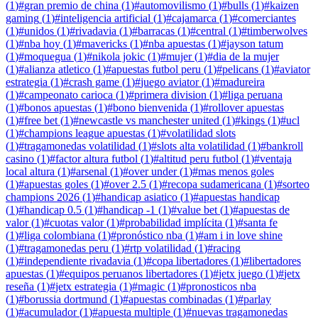
(
1
)
#
gran premio de china
(
1
)
#
automovilismo
(
1
)
#
bulls
(
1
)
#
kaizen
gaming
(
1
)
#
inteligencia artificial
(
1
)
#
cajamarca
(
1
)
#
comerciantes
(
1
)
#
unidos
(
1
)
#
rivadavia
(
1
)
#
barracas
(
1
)
#
central
(
1
)
#
timberwolves
(
1
)
#
nba hoy
(
1
)
#
mavericks
(
1
)
#
nba apuestas
(
1
)
#
jayson tatum
(
1
)
#
moquegua
(
1
)
#
nikola jokic
(
1
)
#
mujer
(
1
)
#
dia de la mujer
(
1
)
#
alianza atletico
(
1
)
#
apuestas futbol peru
(
1
)
#
pelicans
(
1
)
#
aviator
estrategia
(
1
)
#
crash game
(
1
)
#
juego aviator
(
1
)
#
madureira
(
1
)
#
campeonato carioca
(
1
)
#
primera division
(
1
)
#
liga peruana
(
1
)
#
bonos apuestas
(
1
)
#
bono bienvenida
(
1
)
#
rollover apuestas
(
1
)
#
free bet
(
1
)
#
newcastle vs manchester united
(
1
)
#
kings
(
1
)
#
ucl
(
1
)
#
champions league apuestas
(
1
)
#
volatilidad slots
(
1
)
#
tragamonedas volatilidad
(
1
)
#
slots alta volatilidad
(
1
)
#
bankroll
casino
(
1
)
#
factor altura futbol
(
1
)
#
altitud peru futbol
(
1
)
#
ventaja
local altura
(
1
)
#
arsenal
(
1
)
#
over under
(
1
)
#
mas menos goles
(
1
)
#
apuestas goles
(
1
)
#
over 2.5
(
1
)
#
recopa sudamericana
(
1
)
#
sorteo
champions 2026
(
1
)
#
handicap asiatico
(
1
)
#
apuestas handicap
(
1
)
#
handicap 0.5
(
1
)
#
handicap -1
(
1
)
#
value bet
(
1
)
#
apuestas de
valor
(
1
)
#
cuotas valor
(
1
)
#
probabilidad implícita
(
1
)
#
santa fe
(
1
)
#
liga colombiana
(
1
)
#
pronóstico nba
(
1
)
#
am i in love shine
(
1
)
#
tragamonedas peru
(
1
)
#
rtp volatilidad
(
1
)
#
racing
(
1
)
#
independiente rivadavia
(
1
)
#
copa libertadores
(
1
)
#
libertadores
apuestas
(
1
)
#
equipos peruanos libertadores
(
1
)
#
jetx juego
(
1
)
#
jetx
reseña
(
1
)
#
jetx estrategia
(
1
)
#
magic
(
1
)
#
pronosticos nba
(
1
)
#
borussia dortmund
(
1
)
#
apuestas combinadas
(
1
)
#
parlay
(
1
)
#
acumulador
(
1
)
#
apuesta multiple
(
1
)
#
nuevas tragamonedas