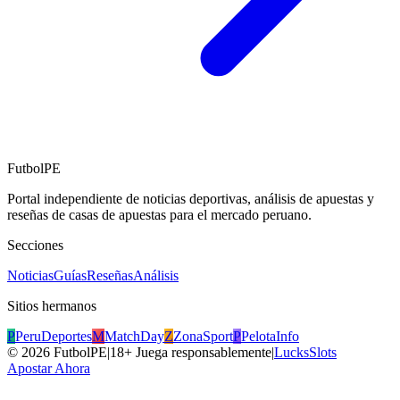
FutbolPE
Portal independiente de noticias deportivas, análisis de apuestas y
reseñas de casas de apuestas para el mercado peruano.
Secciones
Noticias
Guías
Reseñas
Análisis
Sitios hermanos
P
PeruDeportes
M
MatchDay
Z
ZonaSport
P
PelotaInfo
©
2026
FutbolPE
|
18+ Juega responsablemente
|
LucksSlots
Apostar Ahora