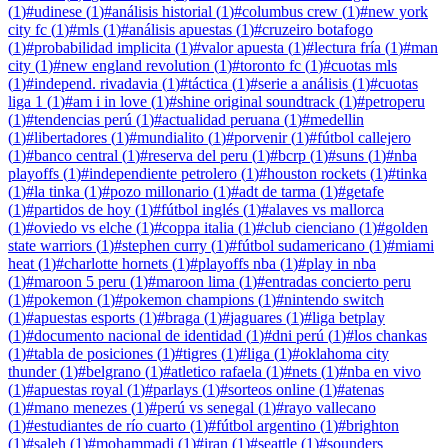
(
1
)
#
udinese
(
1
)
#
análisis historial
(
1
)
#
columbus crew
(
1
)
#
new york
city fc
(
1
)
#
mls
(
1
)
#
análisis apuestas
(
1
)
#
cruzeiro botafogo
(
1
)
#
probabilidad implicita
(
1
)
#
valor apuesta
(
1
)
#
lectura fría
(
1
)
#
man
city
(
1
)
#
new england revolution
(
1
)
#
toronto fc
(
1
)
#
cuotas mls
(
1
)
#
independ. rivadavia
(
1
)
#
táctica
(
1
)
#
serie a análisis
(
1
)
#
cuotas
liga 1
(
1
)
#
am i in love
(
1
)
#
shine original soundtrack
(
1
)
#
petroperu
(
1
)
#
tendencias perú
(
1
)
#
actualidad peruana
(
1
)
#
medellin
(
1
)
#
libertadores
(
1
)
#
mundialito
(
1
)
#
porvenir
(
1
)
#
fútbol callejero
(
1
)
#
banco central
(
1
)
#
reserva del peru
(
1
)
#
bcrp
(
1
)
#
suns
(
1
)
#
nba
playoffs
(
1
)
#
independiente petrolero
(
1
)
#
houston rockets
(
1
)
#
tinka
(
1
)
#
la tinka
(
1
)
#
pozo millonario
(
1
)
#
adt de tarma
(
1
)
#
getafe
(
1
)
#
partidos de hoy
(
1
)
#
fútbol inglés
(
1
)
#
alaves vs mallorca
(
1
)
#
oviedo vs elche
(
1
)
#
coppa italia
(
1
)
#
club cienciano
(
1
)
#
golden
state warriors
(
1
)
#
stephen curry
(
1
)
#
fútbol sudamericano
(
1
)
#
miami
heat
(
1
)
#
charlotte hornets
(
1
)
#
playoffs nba
(
1
)
#
play in nba
(
1
)
#
maroon 5 peru
(
1
)
#
maroon lima
(
1
)
#
entradas concierto peru
(
1
)
#
pokemon
(
1
)
#
pokemon champions
(
1
)
#
nintendo switch
(
1
)
#
apuestas esports
(
1
)
#
braga
(
1
)
#
jaguares
(
1
)
#
liga betplay
(
1
)
#
documento nacional de identidad
(
1
)
#
dni perú
(
1
)
#
los chankas
(
1
)
#
tabla de posiciones
(
1
)
#
tigres
(
1
)
#
liga
(
1
)
#
oklahoma city
thunder
(
1
)
#
belgrano
(
1
)
#
atletico rafaela
(
1
)
#
nets
(
1
)
#
nba en vivo
(
1
)
#
apuestas royal
(
1
)
#
parlays
(
1
)
#
sorteos online
(
1
)
#
atenas
(
1
)
#
mano menezes
(
1
)
#
perú vs senegal
(
1
)
#
rayo vallecano
(
1
)
#
estudiantes de río cuarto
(
1
)
#
fútbol argentino
(
1
)
#
brighton
(
1
)
#
saleh
(
1
)
#
mohammadi
(
1
)
#
iran
(
1
)
#
seattle
(
1
)
#
sounders