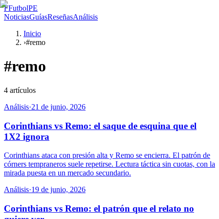
F
FutbolPE
Noticias
Guías
Reseñas
Análisis
Inicio
›
#remo
#
remo
4
artículos
Análisis
·
21 de junio, 2026
Corinthians vs Remo: el saque de esquina que el
1X2 ignora
Corinthians ataca con presión alta y Remo se encierra. El patrón de
córners tempraneros suele repetirse. Lectura táctica sin cuotas, con la
mirada puesta en un mercado secundario.
Análisis
·
19 de junio, 2026
Corinthians vs Remo: el patrón que el relato no