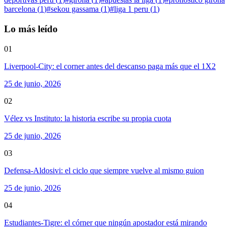
barcelona
(
1
)
#
sekou gassama
(
1
)
#
liga 1 peru
(
1
)
Lo más leído
01
Liverpool-City: el corner antes del descanso paga más que el 1X2
25 de junio, 2026
02
Vélez vs Instituto: la historia escribe su propia cuota
25 de junio, 2026
03
Defensa-Aldosivi: el ciclo que siempre vuelve al mismo guion
25 de junio, 2026
04
Estudiantes-Tigre: el córner que ningún apostador está mirando