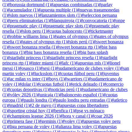
(
1
)
#
borussia dortmund
(
1
)
#
apuestas combinadas
(
1
)
#
parlay
(
1
)
#
acumulador
(
1
)
#
apuesta multiple
(
1
)
#
nuevas tragamonedas
(
1
)
#
slots nuevos
(
1
)
#
lanzamientos slots
(
1
)
#
seleccion peruana
(
1
)
#
peru eliminatorias
(
1
)
#
blanquirroja
(
1
)
#
convocatoria
(
1
)
#
onpe
(
1
)
#
pragmatic play
(
1
)
#
pragmatic play slots
(
1
)
#
pragmatic play
reseña
(
1
)
#
slots peru
(
1
)
#
cuotas baloncesto
(
1
)
#
ticketmaster
(
1
)
#
robbie williams lima
(
1
)
#
gates of olympus
(
1
)
#
gates of olympus
reseña
(
1
)
#
gates of olympus rtp
(
1
)
#
slots perú
(
1
)
#
sweet bonanza
(
1
)
#
sweet bonanza reseña
(
1
)
#
sweet bonanza rtp
(
1
)
#
big bass
bonanza
(
1
)
#
big bass bonanza reseña
(
1
)
#
big bass splash
(
1
)
#
starlight princess
(
1
)
#
starlight princess reseña
(
1
)
#
starlight
princess rtp
(
1
)
#
inter miami
(
1
)
#
lafc
(
1
)
#
apuestas mls
(
1
)
#
lionel
messi
(
1
)
#
osasco
(
1
)
#
sesi
(
1
)
#
sudamericano de clubes voley
(
1
)
#
san
martin voley
(
1
)
#
lucksslots
(
1
)
#
cuotas fútbol peru
(
1
)
#
juventus
(
1
)
#
ac milan vs inter
(
1
)
#
boys
(
1
)
#
warriors
(
1
)
#
sudamericano de
voley
(
1
)
#
dolar
(
1
)
#
cuotas futbol
(
1
)
#
erick delgado
(
1
)
#
comercio
(
1
)
#
cuotas deportivas
(
1
)
#
noticias perú
(
1
)
#
sudamericano de clubes
(
1
)
#
vóley 2026
(
1
)
#
unicaja
(
1
)
#
baloncesto español
(
1
)
#
cuotas
europa
(
1
)
#
paulo londra
(
1
)
#
paulo londra peru entradas
(
1
)
#
atletico
(
1
)
#
madrid
(
1
)
#
2 de mayo
(
1
)
#
apuestas copa libertadores
(
1
)
#
sporting cristal hoy
(
1
)
#
benfica
(
1
)
#
psg vs mónaco
(
1
)
#
champions league 2026
(
1
)
#
hora y canal
(
1
)
#
coar 2026
(
1
)
#
primera fase
(
1
)
#
geminis
(
1
)
#
voley
(
1
)
#
apuestas voley peru
(
1
)
#
liga peruana de voley
(
1
)
#
alianza lima voley
(
1
)
#
apuestas
deportivas peru
(
1
)
#
girona
(
1
)
#
apuestas la liga
(
1
)
#
pronóstico girona