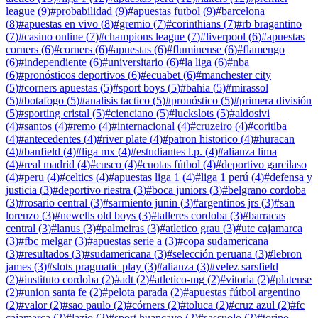
league
(
9
)
#
probabilidad
(
9
)
#
apuestas futbol
(
9
)
#
barcelona
(
8
)
#
apuestas en vivo
(
8
)
#
gremio
(
7
)
#
corinthians
(
7
)
#
rb bragantino
(
7
)
#
casino online
(
7
)
#
champions league
(
7
)
#
liverpool
(
6
)
#
apuestas
corners
(
6
)
#
corners
(
6
)
#
apuestas
(
6
)
#
fluminense
(
6
)
#
flamengo
(
6
)
#
independiente
(
6
)
#
universitario
(
6
)
#
la liga
(
6
)
#
nba
(
6
)
#
pronósticos deportivos
(
6
)
#
ecuabet
(
6
)
#
manchester city
(
5
)
#
corners apuestas
(
5
)
#
sport boys
(
5
)
#
bahia
(
5
)
#
mirassol
(
5
)
#
botafogo
(
5
)
#
analisis tactico
(
5
)
#
pronóstico
(
5
)
#
primera división
(
5
)
#
sporting cristal
(
5
)
#
cienciano
(
5
)
#
luckslots
(
5
)
#
aldosivi
(
4
)
#
santos
(
4
)
#
remo
(
4
)
#
internacional
(
4
)
#
cruzeiro
(
4
)
#
coritiba
(
4
)
#
antecedentes
(
4
)
#
river plate
(
4
)
#
patron historico
(
4
)
#
huracan
(
4
)
#
banfield
(
4
)
#
liga mx
(
4
)
#
estudiantes l.p.
(
4
)
#
alianza lima
(
4
)
#
real madrid
(
4
)
#
cusco
(
4
)
#
cuotas fútbol
(
4
)
#
deportivo garcilaso
(
4
)
#
peru
(
4
)
#
celtics
(
4
)
#
apuestas liga 1
(
4
)
#
liga 1 perú
(
4
)
#
defensa y
justicia
(
3
)
#
deportivo riestra
(
3
)
#
boca juniors
(
3
)
#
belgrano cordoba
(
3
)
#
rosario central
(
3
)
#
sarmiento junin
(
3
)
#
argentinos jrs
(
3
)
#
san
lorenzo
(
3
)
#
newells old boys
(
3
)
#
talleres cordoba
(
3
)
#
barracas
central
(
3
)
#
lanus
(
3
)
#
palmeiras
(
3
)
#
atletico grau
(
3
)
#
utc cajamarca
(
3
)
#
fbc melgar
(
3
)
#
apuestas serie a
(
3
)
#
copa sudamericana
(
3
)
#
resultados
(
3
)
#
sudamericana
(
3
)
#
selección peruana
(
3
)
#
lebron
james
(
3
)
#
slots pragmatic play
(
3
)
#
alianza
(
3
)
#
velez sarsfield
(
2
)
#
instituto cordoba
(
2
)
#
adt
(
2
)
#
atletico-mg
(
2
)
#
vitoria
(
2
)
#
platense
(
2
)
#
union santa fe
(
2
)
#
pelota parada
(
2
)
#
apuestas fútbol argentino
(
2
)
#
valor
(
2
)
#
sao paulo
(
2
)
#
córners
(
2
)
#
toluca
(
2
)
#
cruz azul
(
2
)
#
fc
cajamarca
(
2
)
#
lazio
(
2
)
#
sport huancayo
(
2
)
#
sassuolo
(
2
)
#
torino