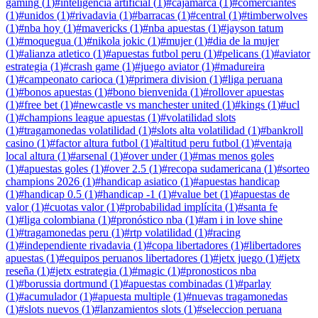
gaming
(
1
)
#
inteligencia artificial
(
1
)
#
cajamarca
(
1
)
#
comerciantes
(
1
)
#
unidos
(
1
)
#
rivadavia
(
1
)
#
barracas
(
1
)
#
central
(
1
)
#
timberwolves
(
1
)
#
nba hoy
(
1
)
#
mavericks
(
1
)
#
nba apuestas
(
1
)
#
jayson tatum
(
1
)
#
moquegua
(
1
)
#
nikola jokic
(
1
)
#
mujer
(
1
)
#
dia de la mujer
(
1
)
#
alianza atletico
(
1
)
#
apuestas futbol peru
(
1
)
#
pelicans
(
1
)
#
aviator
estrategia
(
1
)
#
crash game
(
1
)
#
juego aviator
(
1
)
#
madureira
(
1
)
#
campeonato carioca
(
1
)
#
primera division
(
1
)
#
liga peruana
(
1
)
#
bonos apuestas
(
1
)
#
bono bienvenida
(
1
)
#
rollover apuestas
(
1
)
#
free bet
(
1
)
#
newcastle vs manchester united
(
1
)
#
kings
(
1
)
#
ucl
(
1
)
#
champions league apuestas
(
1
)
#
volatilidad slots
(
1
)
#
tragamonedas volatilidad
(
1
)
#
slots alta volatilidad
(
1
)
#
bankroll
casino
(
1
)
#
factor altura futbol
(
1
)
#
altitud peru futbol
(
1
)
#
ventaja
local altura
(
1
)
#
arsenal
(
1
)
#
over under
(
1
)
#
mas menos goles
(
1
)
#
apuestas goles
(
1
)
#
over 2.5
(
1
)
#
recopa sudamericana
(
1
)
#
sorteo
champions 2026
(
1
)
#
handicap asiatico
(
1
)
#
apuestas handicap
(
1
)
#
handicap 0.5
(
1
)
#
handicap -1
(
1
)
#
value bet
(
1
)
#
apuestas de
valor
(
1
)
#
cuotas valor
(
1
)
#
probabilidad implícita
(
1
)
#
santa fe
(
1
)
#
liga colombiana
(
1
)
#
pronóstico nba
(
1
)
#
am i in love shine
(
1
)
#
tragamonedas peru
(
1
)
#
rtp volatilidad
(
1
)
#
racing
(
1
)
#
independiente rivadavia
(
1
)
#
copa libertadores
(
1
)
#
libertadores
apuestas
(
1
)
#
equipos peruanos libertadores
(
1
)
#
jetx juego
(
1
)
#
jetx
reseña
(
1
)
#
jetx estrategia
(
1
)
#
magic
(
1
)
#
pronosticos nba
(
1
)
#
borussia dortmund
(
1
)
#
apuestas combinadas
(
1
)
#
parlay
(
1
)
#
acumulador
(
1
)
#
apuesta multiple
(
1
)
#
nuevas tragamonedas
(
1
)
#
slots nuevos
(
1
)
#
lanzamientos slots
(
1
)
#
seleccion peruana