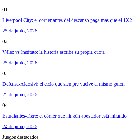
01
Liverpool-City: el corner antes del descanso paga más que el 1X2
25 de junio, 2026
02
Vélez vs Instituto: la historia escribe su propia cuota
25 de junio, 2026
03
Defensa-Aldosivi: el ciclo que siempre vuelve al mismo guion
25 de junio, 2026
04
Estudiantes-Tigre: el córner que ningún apostador está mirando
24 de junio, 2026
Juegos destacados