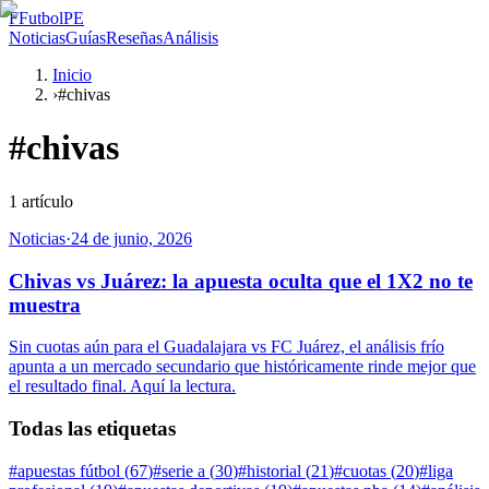
F
FutbolPE
Noticias
Guías
Reseñas
Análisis
Inicio
›
#chivas
#
chivas
1
artículo
Noticias
·
24 de junio, 2026
Chivas vs Juárez: la apuesta oculta que el 1X2 no te
muestra
Sin cuotas aún para el Guadalajara vs FC Juárez, el análisis frío
apunta a un mercado secundario que históricamente rinde mejor que
el resultado final. Aquí la lectura.
Todas las etiquetas
#
apuestas fútbol
(
67
)
#
serie a
(
30
)
#
historial
(
21
)
#
cuotas
(
20
)
#
liga