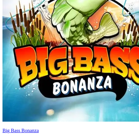
Big Bass Bonanza