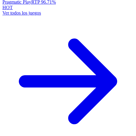
Pragmatic Play
RTP
96.71
%
HOT
Ver todos los juegos