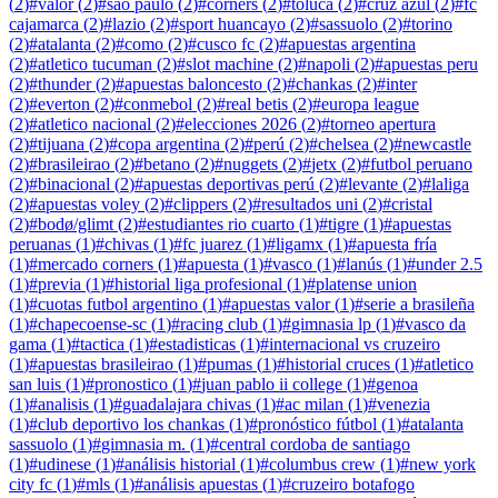
(
2
)
#
valor
(
2
)
#
sao paulo
(
2
)
#
córners
(
2
)
#
toluca
(
2
)
#
cruz azul
(
2
)
#
fc
cajamarca
(
2
)
#
lazio
(
2
)
#
sport huancayo
(
2
)
#
sassuolo
(
2
)
#
torino
(
2
)
#
atalanta
(
2
)
#
como
(
2
)
#
cusco fc
(
2
)
#
apuestas argentina
(
2
)
#
atletico tucuman
(
2
)
#
slot machine
(
2
)
#
napoli
(
2
)
#
apuestas peru
(
2
)
#
thunder
(
2
)
#
apuestas baloncesto
(
2
)
#
chankas
(
2
)
#
inter
(
2
)
#
everton
(
2
)
#
conmebol
(
2
)
#
real betis
(
2
)
#
europa league
(
2
)
#
atletico nacional
(
2
)
#
elecciones 2026
(
2
)
#
torneo apertura
(
2
)
#
tijuana
(
2
)
#
copa argentina
(
2
)
#
perú
(
2
)
#
chelsea
(
2
)
#
newcastle
(
2
)
#
brasileirao
(
2
)
#
betano
(
2
)
#
nuggets
(
2
)
#
jetx
(
2
)
#
futbol peruano
(
2
)
#
binacional
(
2
)
#
apuestas deportivas perú
(
2
)
#
levante
(
2
)
#
laliga
(
2
)
#
apuestas voley
(
2
)
#
clippers
(
2
)
#
resultados uni
(
2
)
#
cristal
(
2
)
#
bodø/glimt
(
2
)
#
estudiantes rio cuarto
(
1
)
#
tigre
(
1
)
#
apuestas
peruanas
(
1
)
#
chivas
(
1
)
#
fc juarez
(
1
)
#
ligamx
(
1
)
#
apuesta fría
(
1
)
#
mercado corners
(
1
)
#
apuesta
(
1
)
#
vasco
(
1
)
#
lanús
(
1
)
#
under 2.5
(
1
)
#
previa
(
1
)
#
historial liga profesional
(
1
)
#
platense union
(
1
)
#
cuotas futbol argentino
(
1
)
#
apuestas valor
(
1
)
#
serie a brasileña
(
1
)
#
chapecoense-sc
(
1
)
#
racing club
(
1
)
#
gimnasia lp
(
1
)
#
vasco da
gama
(
1
)
#
tactica
(
1
)
#
estadisticas
(
1
)
#
internacional vs cruzeiro
(
1
)
#
apuestas brasileirao
(
1
)
#
pumas
(
1
)
#
historial cruces
(
1
)
#
atletico
san luis
(
1
)
#
pronostico
(
1
)
#
juan pablo ii college
(
1
)
#
genoa
(
1
)
#
analisis
(
1
)
#
guadalajara chivas
(
1
)
#
ac milan
(
1
)
#
venezia
(
1
)
#
club deportivo los chankas
(
1
)
#
pronóstico fútbol
(
1
)
#
atalanta
sassuolo
(
1
)
#
gimnasia m.
(
1
)
#
central cordoba de santiago
(
1
)
#
udinese
(
1
)
#
análisis historial
(
1
)
#
columbus crew
(
1
)
#
new york
city fc
(
1
)
#
mls
(
1
)
#
análisis apuestas
(
1
)
#
cruzeiro botafogo