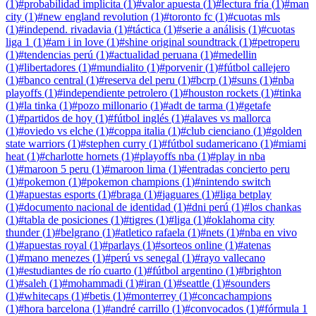
(
1
)
#
probabilidad implicita
(
1
)
#
valor apuesta
(
1
)
#
lectura fría
(
1
)
#
man
city
(
1
)
#
new england revolution
(
1
)
#
toronto fc
(
1
)
#
cuotas mls
(
1
)
#
independ. rivadavia
(
1
)
#
táctica
(
1
)
#
serie a análisis
(
1
)
#
cuotas
liga 1
(
1
)
#
am i in love
(
1
)
#
shine original soundtrack
(
1
)
#
petroperu
(
1
)
#
tendencias perú
(
1
)
#
actualidad peruana
(
1
)
#
medellin
(
1
)
#
libertadores
(
1
)
#
mundialito
(
1
)
#
porvenir
(
1
)
#
fútbol callejero
(
1
)
#
banco central
(
1
)
#
reserva del peru
(
1
)
#
bcrp
(
1
)
#
suns
(
1
)
#
nba
playoffs
(
1
)
#
independiente petrolero
(
1
)
#
houston rockets
(
1
)
#
tinka
(
1
)
#
la tinka
(
1
)
#
pozo millonario
(
1
)
#
adt de tarma
(
1
)
#
getafe
(
1
)
#
partidos de hoy
(
1
)
#
fútbol inglés
(
1
)
#
alaves vs mallorca
(
1
)
#
oviedo vs elche
(
1
)
#
coppa italia
(
1
)
#
club cienciano
(
1
)
#
golden
state warriors
(
1
)
#
stephen curry
(
1
)
#
fútbol sudamericano
(
1
)
#
miami
heat
(
1
)
#
charlotte hornets
(
1
)
#
playoffs nba
(
1
)
#
play in nba
(
1
)
#
maroon 5 peru
(
1
)
#
maroon lima
(
1
)
#
entradas concierto peru
(
1
)
#
pokemon
(
1
)
#
pokemon champions
(
1
)
#
nintendo switch
(
1
)
#
apuestas esports
(
1
)
#
braga
(
1
)
#
jaguares
(
1
)
#
liga betplay
(
1
)
#
documento nacional de identidad
(
1
)
#
dni perú
(
1
)
#
los chankas
(
1
)
#
tabla de posiciones
(
1
)
#
tigres
(
1
)
#
liga
(
1
)
#
oklahoma city
thunder
(
1
)
#
belgrano
(
1
)
#
atletico rafaela
(
1
)
#
nets
(
1
)
#
nba en vivo
(
1
)
#
apuestas royal
(
1
)
#
parlays
(
1
)
#
sorteos online
(
1
)
#
atenas
(
1
)
#
mano menezes
(
1
)
#
perú vs senegal
(
1
)
#
rayo vallecano
(
1
)
#
estudiantes de río cuarto
(
1
)
#
fútbol argentino
(
1
)
#
brighton
(
1
)
#
saleh
(
1
)
#
mohammadi
(
1
)
#
iran
(
1
)
#
seattle
(
1
)
#
sounders
(
1
)
#
whitecaps
(
1
)
#
betis
(
1
)
#
monterrey
(
1
)
#
concachampions
(
1
)
#
hora barcelona
(
1
)
#
andré carrillo
(
1
)
#
convocados
(
1
)
#
fórmula 1