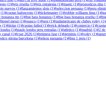
juego
(
1
)
#
jetx reseña
(
1
)
#
jetx estrategia
(
1
)
#
magic
(
1
)
#
pronosticos nba
(
ots nuevos
(
1
)
#
lanzamientos slots
(
1
)
#
seleccion peruana
(
1
)
#
peru elimi
(
1
)
#
cuotas baloncesto
(
1
)
#
ticketmaster
(
1
)
#
robbie williams lima
(
1
)
#
ga
 bonanza rtp
(
1
)
#
big bass bonanza
(
1
)
#
big bass bonanza reseña
(
1
)
#
bi
#
lionel messi
(
1
)
#
osasco
(
1
)
#
sesi
(
1
)
#
sudamericano de clubes voley
(
1
)
y
(
1
)
#
dolar
(
1
)
#
cuotas futbol
(
1
)
#
erick delgado
(
1
)
#
comercio
(
1
)
#
cuota
 londra
(
1
)
#
paulo londra peru entradas
(
1
)
#
atletico
(
1
)
#
madrid
(
1
)
#
2 de
y canal
(
1
)
#
coar 2026
(
1
)
#
primera fase
(
1
)
#
geminis
(
1
)
#
voley
(
1
)
#
apue
stico girona barcelona
(
1
)
#
sekou gassama
(
1
)
#
liga 1 peru
(
1
)