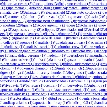
)
#
deportivo riestra
(
3
)
#
boca juniors
(
3
)
#
belgrano cordoba
(
3
)
#
rosario c
us
(
3
)
#
palmeiras
(
3
)
#
atletico grau
(
3
)
#
utc cajamarca
(
3
)
#
fbc melgar
(
3
)
ragmatic play
(
3
)
#
alianza
(
3
)
#
velez sarsfield
(
2
)
#
instituto cordoba
(
2
)
#
a
lo
(
2
)
#
córners
(
2
)
#
toluca
(
2
)
#
cruz azul
(
2
)
#
fc cajamarca
(
2
)
#
lazio
(
2
)
#
s
hine
(
2
)
#
napoli
(
2
)
#
apuestas peru
(
2
)
#
thunder
(
2
)
#
apuestas baloncesto
o apertura
(
2
)
#
tijuana
(
2
)
#
copa argentina
(
2
)
#
perú
(
2
)
#
chelsea
(
2
)
#
newc
laliga
(
2
)
#
apuestas voley
(
2
)
#
clippers
(
2
)
#
resultados uni
(
2
)
#
cristal
(
2
)
#
ers
(
1
)
#
apuesta
(
1
)
#
vasco
(
1
)
#
lanús
(
1
)
#
under 2.5
(
1
)
#
previa
(
1
)
#
histo
g club
(
1
)
#
gimnasia lp
(
1
)
#
vasco da gama
(
1
)
#
tactica
(
1
)
#
estadisticas
(
1
ii college
(
1
)
#
genoa
(
1
)
#
analisis
(
1
)
#
guadalajara chivas
(
1
)
#
ac milan
(
(
1
)
#
udinese
(
1
)
#
análisis historial
(
1
)
#
columbus crew
(
1
)
#
new york city
ity
(
1
)
#
new england revolution
(
1
)
#
toronto fc
(
1
)
#
cuotas mls
(
1
)
#
indep
erú
(
1
)
#
actualidad peruana
(
1
)
#
medellin
(
1
)
#
libertadores
(
1
)
#
mundialit
1
)
#
houston rockets
(
1
)
#
tinka
(
1
)
#
la tinka
(
1
)
#
pozo millonario
(
1
)
#
adt d
golden state warriors
(
1
)
#
stephen curry
(
1
)
#
fútbol sudamericano
(
1
)
#
mi
pokemon
(
1
)
#
pokemon champions
(
1
)
#
nintendo switch
(
1
)
#
apuestas es
#
tigres
(
1
)
#
liga
(
1
)
#
oklahoma city thunder
(
1
)
#
belgrano
(
1
)
#
atletico rafa
(
1
)
#
rayo vallecano
(
1
)
#
estudiantes de río cuarto
(
1
)
#
fútbol argentino
(
1
)
 barcelona
(
1
)
#
andré carrillo
(
1
)
#
convocados
(
1
)
#
fórmula 1
(
1
)
#
gran pr
1
)
#
rivadavia
(
1
)
#
barracas
(
1
)
#
central
(
1
)
#
timberwolves
(
1
)
#
nba hoy
(
1
#
apuestas futbol peru
(
1
)
#
pelicans
(
1
)
#
aviator estrategia
(
1
)
#
crash game
#
rollover apuestas
(
1
)
#
free bet
(
1
)
#
newcastle vs manchester united
(
1
)
#
sino
(
1
)
#
factor altura futbol
(
1
)
#
altitud peru futbol
(
1
)
#
ventaja local altu
#
handicap asiatico
(
1
)
#
apuestas handicap
(
1
)
#
handicap 0.5
(
1
)
#
handica
stico nba
(
1
)
#
am i in love shine
(
1
)
#
tragamonedas peru
(
1
)
#
rtp volatili