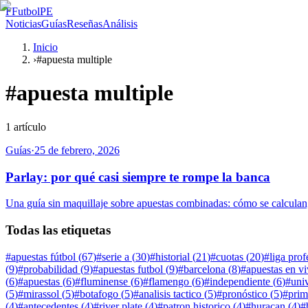
F
FutbolPE
Noticias
Guías
Reseñas
Análisis
Inicio
›
#apuesta multiple
#
apuesta multiple
1
artículo
Guías
·
25 de febrero, 2026
Parlay: por qué casi siempre te rompe la banca
Una guía sin maquillaje sobre apuestas combinadas: cómo se calculan,
Todas las etiquetas
#
apuestas fútbol
(
67
)
#
serie a
(
30
)
#
historial
(
21
)
#
cuotas
(
20
)
#
liga prof
(
9
)
#
probabilidad
(
9
)
#
apuestas futbol
(
9
)
#
barcelona
(
8
)
#
apuestas en v
(
6
)
#
apuestas
(
6
)
#
fluminense
(
6
)
#
flamengo
(
6
)
#
independiente
(
6
)
#
univ
(
5
)
#
mirassol
(
5
)
#
botafogo
(
5
)
#
analisis tactico
(
5
)
#
pronóstico
(
5
)
#
prim
(
4
)
#
antecedentes
(
4
)
#
river plate
(
4
)
#
patron historico
(
4
)
#
huracan
(
4
)
#