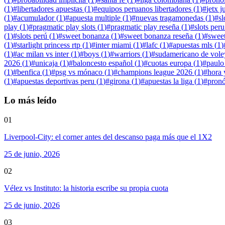
(
1
)
#
libertadores apuestas
(
1
)
#
equipos peruanos libertadores
(
1
)
#
jetx 
(
1
)
#
acumulador
(
1
)
#
apuesta multiple
(
1
)
#
nuevas tragamonedas
(
1
)
#
sl
play
(
1
)
#
pragmatic play slots
(
1
)
#
pragmatic play reseña
(
1
)
#
slots peru
(
1
)
#
slots perú
(
1
)
#
sweet bonanza
(
1
)
#
sweet bonanza reseña
(
1
)
#
sweet
(
1
)
#
starlight princess rtp
(
1
)
#
inter miami
(
1
)
#
lafc
(
1
)
#
apuestas mls
(
1
)
(
1
)
#
ac milan vs inter
(
1
)
#
boys
(
1
)
#
warriors
(
1
)
#
sudamericano de vole
2026
(
1
)
#
unicaja
(
1
)
#
baloncesto español
(
1
)
#
cuotas europa
(
1
)
#
paulo
(
1
)
#
benfica
(
1
)
#
psg vs mónaco
(
1
)
#
champions league 2026
(
1
)
#
hora 
(
1
)
#
apuestas deportivas peru
(
1
)
#
girona
(
1
)
#
apuestas la liga
(
1
)
#
pronó
Lo más leído
01
Liverpool-City: el corner antes del descanso paga más que el 1X2
25 de junio, 2026
02
Vélez vs Instituto: la historia escribe su propia cuota
25 de junio, 2026
03