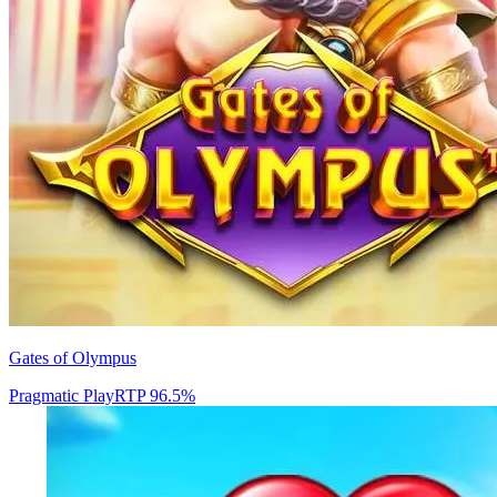
Gates of Olympus
Pragmatic Play
RTP
96.5
%