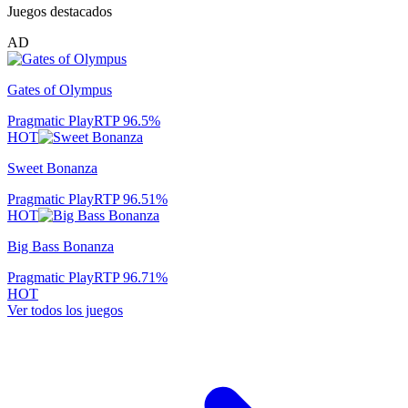
Juegos destacados
AD
Gates of Olympus
Pragmatic Play
RTP
96.5
%
HOT
Sweet Bonanza
Pragmatic Play
RTP
96.51
%
HOT
Big Bass Bonanza
Pragmatic Play
RTP
96.71
%
HOT
Ver todos los juegos