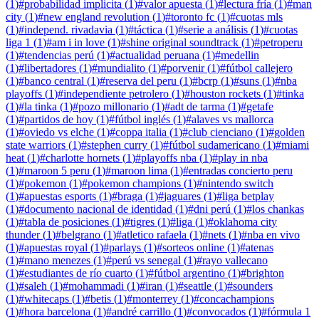
(
1
)
#
probabilidad implicita
(
1
)
#
valor apuesta
(
1
)
#
lectura fría
(
1
)
#
man
city
(
1
)
#
new england revolution
(
1
)
#
toronto fc
(
1
)
#
cuotas mls
(
1
)
#
independ. rivadavia
(
1
)
#
táctica
(
1
)
#
serie a análisis
(
1
)
#
cuotas
liga 1
(
1
)
#
am i in love
(
1
)
#
shine original soundtrack
(
1
)
#
petroperu
(
1
)
#
tendencias perú
(
1
)
#
actualidad peruana
(
1
)
#
medellin
(
1
)
#
libertadores
(
1
)
#
mundialito
(
1
)
#
porvenir
(
1
)
#
fútbol callejero
(
1
)
#
banco central
(
1
)
#
reserva del peru
(
1
)
#
bcrp
(
1
)
#
suns
(
1
)
#
nba
playoffs
(
1
)
#
independiente petrolero
(
1
)
#
houston rockets
(
1
)
#
tinka
(
1
)
#
la tinka
(
1
)
#
pozo millonario
(
1
)
#
adt de tarma
(
1
)
#
getafe
(
1
)
#
partidos de hoy
(
1
)
#
fútbol inglés
(
1
)
#
alaves vs mallorca
(
1
)
#
oviedo vs elche
(
1
)
#
coppa italia
(
1
)
#
club cienciano
(
1
)
#
golden
state warriors
(
1
)
#
stephen curry
(
1
)
#
fútbol sudamericano
(
1
)
#
miami
heat
(
1
)
#
charlotte hornets
(
1
)
#
playoffs nba
(
1
)
#
play in nba
(
1
)
#
maroon 5 peru
(
1
)
#
maroon lima
(
1
)
#
entradas concierto peru
(
1
)
#
pokemon
(
1
)
#
pokemon champions
(
1
)
#
nintendo switch
(
1
)
#
apuestas esports
(
1
)
#
braga
(
1
)
#
jaguares
(
1
)
#
liga betplay
(
1
)
#
documento nacional de identidad
(
1
)
#
dni perú
(
1
)
#
los chankas
(
1
)
#
tabla de posiciones
(
1
)
#
tigres
(
1
)
#
liga
(
1
)
#
oklahoma city
thunder
(
1
)
#
belgrano
(
1
)
#
atletico rafaela
(
1
)
#
nets
(
1
)
#
nba en vivo
(
1
)
#
apuestas royal
(
1
)
#
parlays
(
1
)
#
sorteos online
(
1
)
#
atenas
(
1
)
#
mano menezes
(
1
)
#
perú vs senegal
(
1
)
#
rayo vallecano
(
1
)
#
estudiantes de río cuarto
(
1
)
#
fútbol argentino
(
1
)
#
brighton
(
1
)
#
saleh
(
1
)
#
mohammadi
(
1
)
#
iran
(
1
)
#
seattle
(
1
)
#
sounders
(
1
)
#
whitecaps
(
1
)
#
betis
(
1
)
#
monterrey
(
1
)
#
concachampions
(
1
)
#
hora barcelona
(
1
)
#
andré carrillo
(
1
)
#
convocados
(
1
)
#
fórmula 1