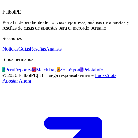
FutbolPE
Portal independiente de noticias deportivas, análisis de apuestas y
reseñas de casas de apuestas para el mercado peruano.
Secciones
Noticias
Guías
Reseñas
Análisis
Sitios hermanos
P
PeruDeportes
M
MatchDay
Z
ZonaSport
P
PelotaInfo
©
2026
FutbolPE
|
18+ Juega responsablemente
|
LucksSlots
Apostar Ahora