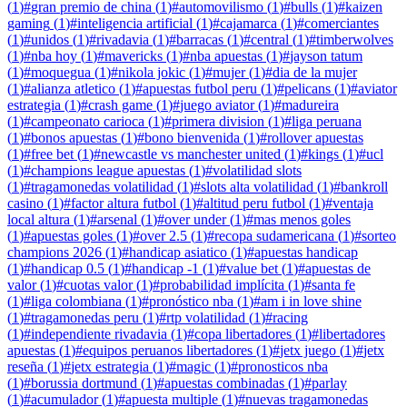
(
1
)
#
gran premio de china
(
1
)
#
automovilismo
(
1
)
#
bulls
(
1
)
#
kaizen
gaming
(
1
)
#
inteligencia artificial
(
1
)
#
cajamarca
(
1
)
#
comerciantes
(
1
)
#
unidos
(
1
)
#
rivadavia
(
1
)
#
barracas
(
1
)
#
central
(
1
)
#
timberwolves
(
1
)
#
nba hoy
(
1
)
#
mavericks
(
1
)
#
nba apuestas
(
1
)
#
jayson tatum
(
1
)
#
moquegua
(
1
)
#
nikola jokic
(
1
)
#
mujer
(
1
)
#
dia de la mujer
(
1
)
#
alianza atletico
(
1
)
#
apuestas futbol peru
(
1
)
#
pelicans
(
1
)
#
aviator
estrategia
(
1
)
#
crash game
(
1
)
#
juego aviator
(
1
)
#
madureira
(
1
)
#
campeonato carioca
(
1
)
#
primera division
(
1
)
#
liga peruana
(
1
)
#
bonos apuestas
(
1
)
#
bono bienvenida
(
1
)
#
rollover apuestas
(
1
)
#
free bet
(
1
)
#
newcastle vs manchester united
(
1
)
#
kings
(
1
)
#
ucl
(
1
)
#
champions league apuestas
(
1
)
#
volatilidad slots
(
1
)
#
tragamonedas volatilidad
(
1
)
#
slots alta volatilidad
(
1
)
#
bankroll
casino
(
1
)
#
factor altura futbol
(
1
)
#
altitud peru futbol
(
1
)
#
ventaja
local altura
(
1
)
#
arsenal
(
1
)
#
over under
(
1
)
#
mas menos goles
(
1
)
#
apuestas goles
(
1
)
#
over 2.5
(
1
)
#
recopa sudamericana
(
1
)
#
sorteo
champions 2026
(
1
)
#
handicap asiatico
(
1
)
#
apuestas handicap
(
1
)
#
handicap 0.5
(
1
)
#
handicap -1
(
1
)
#
value bet
(
1
)
#
apuestas de
valor
(
1
)
#
cuotas valor
(
1
)
#
probabilidad implícita
(
1
)
#
santa fe
(
1
)
#
liga colombiana
(
1
)
#
pronóstico nba
(
1
)
#
am i in love shine
(
1
)
#
tragamonedas peru
(
1
)
#
rtp volatilidad
(
1
)
#
racing
(
1
)
#
independiente rivadavia
(
1
)
#
copa libertadores
(
1
)
#
libertadores
apuestas
(
1
)
#
equipos peruanos libertadores
(
1
)
#
jetx juego
(
1
)
#
jetx
reseña
(
1
)
#
jetx estrategia
(
1
)
#
magic
(
1
)
#
pronosticos nba
(
1
)
#
borussia dortmund
(
1
)
#
apuestas combinadas
(
1
)
#
parlay
(
1
)
#
acumulador
(
1
)
#
apuesta multiple
(
1
)
#
nuevas tragamonedas