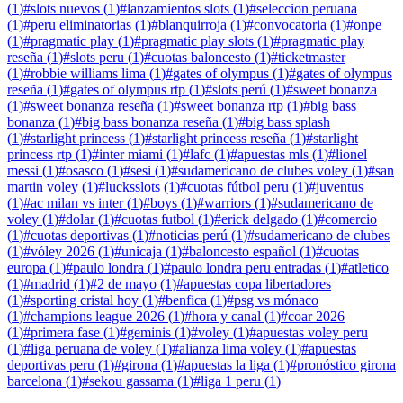
(
1
)
#
slots nuevos
(
1
)
#
lanzamientos slots
(
1
)
#
seleccion peruana
(
1
)
#
peru eliminatorias
(
1
)
#
blanquirroja
(
1
)
#
convocatoria
(
1
)
#
onpe
(
1
)
#
pragmatic play
(
1
)
#
pragmatic play slots
(
1
)
#
pragmatic play
reseña
(
1
)
#
slots peru
(
1
)
#
cuotas baloncesto
(
1
)
#
ticketmaster
(
1
)
#
robbie williams lima
(
1
)
#
gates of olympus
(
1
)
#
gates of olympus
reseña
(
1
)
#
gates of olympus rtp
(
1
)
#
slots perú
(
1
)
#
sweet bonanza
(
1
)
#
sweet bonanza reseña
(
1
)
#
sweet bonanza rtp
(
1
)
#
big bass
bonanza
(
1
)
#
big bass bonanza reseña
(
1
)
#
big bass splash
(
1
)
#
starlight princess
(
1
)
#
starlight princess reseña
(
1
)
#
starlight
princess rtp
(
1
)
#
inter miami
(
1
)
#
lafc
(
1
)
#
apuestas mls
(
1
)
#
lionel
messi
(
1
)
#
osasco
(
1
)
#
sesi
(
1
)
#
sudamericano de clubes voley
(
1
)
#
san
martin voley
(
1
)
#
lucksslots
(
1
)
#
cuotas fútbol peru
(
1
)
#
juventus
(
1
)
#
ac milan vs inter
(
1
)
#
boys
(
1
)
#
warriors
(
1
)
#
sudamericano de
voley
(
1
)
#
dolar
(
1
)
#
cuotas futbol
(
1
)
#
erick delgado
(
1
)
#
comercio
(
1
)
#
cuotas deportivas
(
1
)
#
noticias perú
(
1
)
#
sudamericano de clubes
(
1
)
#
vóley 2026
(
1
)
#
unicaja
(
1
)
#
baloncesto español
(
1
)
#
cuotas
europa
(
1
)
#
paulo londra
(
1
)
#
paulo londra peru entradas
(
1
)
#
atletico
(
1
)
#
madrid
(
1
)
#
2 de mayo
(
1
)
#
apuestas copa libertadores
(
1
)
#
sporting cristal hoy
(
1
)
#
benfica
(
1
)
#
psg vs mónaco
(
1
)
#
champions league 2026
(
1
)
#
hora y canal
(
1
)
#
coar 2026
(
1
)
#
primera fase
(
1
)
#
geminis
(
1
)
#
voley
(
1
)
#
apuestas voley peru
(
1
)
#
liga peruana de voley
(
1
)
#
alianza lima voley
(
1
)
#
apuestas
deportivas peru
(
1
)
#
girona
(
1
)
#
apuestas la liga
(
1
)
#
pronóstico girona
barcelona
(
1
)
#
sekou gassama
(
1
)
#
liga 1 peru
(
1
)