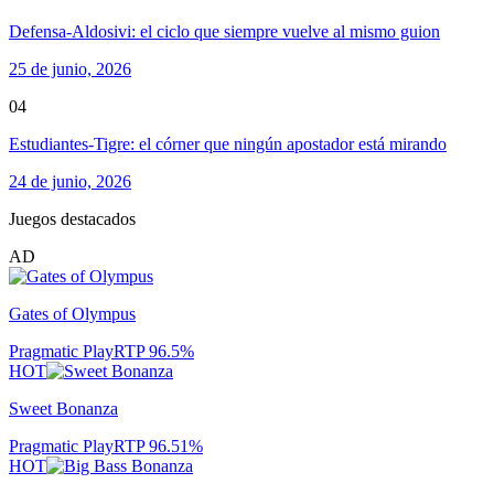
Defensa-Aldosivi: el ciclo que siempre vuelve al mismo guion
25 de junio, 2026
04
Estudiantes-Tigre: el córner que ningún apostador está mirando
24 de junio, 2026
Juegos destacados
AD
Gates of Olympus
Pragmatic Play
RTP
96.5
%
HOT
Sweet Bonanza
Pragmatic Play
RTP
96.51
%
HOT