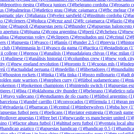
)
#
deportivo riestra
(
3
)
#
boca juniors
(
3
)
#
belgrano cordoba
(
3
)
#
rosario c
us
(
3
)
#
palmeiras
(
3
)
#
atletico grau
(
3
)
#
utc cajamarca
(
3
)
#
fbc melgar
(
3
)
ragmatic play
(
3
)
#
alianza
(
3
)
#
velez sarsfield
(
2
)
#
instituto cordoba
(
2
)
#
a
lo
(
2
)
#
córners
(
2
)
#
toluca
(
2
)
#
cruz azul
(
2
)
#
fc cajamarca
(
2
)
#
lazio
(
2
)
#
s
hine
(
2
)
#
napoli
(
2
)
#
apuestas peru
(
2
)
#
thunder
(
2
)
#
apuestas baloncesto
o apertura
(
2
)
#
tijuana
(
2
)
#
copa argentina
(
2
)
#
perú
(
2
)
#
chelsea
(
2
)
#
newc
laliga
(
2
)
#
apuestas voley
(
2
)
#
clippers
(
2
)
#
resultados uni
(
2
)
#
cristal
(
2
)
#
ers
(
1
)
#
apuesta
(
1
)
#
vasco
(
1
)
#
lanús
(
1
)
#
under 2.5
(
1
)
#
previa
(
1
)
#
histo
g club
(
1
)
#
gimnasia lp
(
1
)
#
vasco da gama
(
1
)
#
tactica
(
1
)
#
estadisticas
(
1
ii college
(
1
)
#
genoa
(
1
)
#
analisis
(
1
)
#
guadalajara chivas
(
1
)
#
ac milan
(
(
1
)
#
udinese
(
1
)
#
análisis historial
(
1
)
#
columbus crew
(
1
)
#
new york city
ity
(
1
)
#
new england revolution
(
1
)
#
toronto fc
(
1
)
#
cuotas mls
(
1
)
#
indep
erú
(
1
)
#
actualidad peruana
(
1
)
#
medellin
(
1
)
#
libertadores
(
1
)
#
mundialit
1
)
#
houston rockets
(
1
)
#
tinka
(
1
)
#
la tinka
(
1
)
#
pozo millonario
(
1
)
#
adt d
golden state warriors
(
1
)
#
stephen curry
(
1
)
#
fútbol sudamericano
(
1
)
#
mi
pokemon
(
1
)
#
pokemon champions
(
1
)
#
nintendo switch
(
1
)
#
apuestas es
#
tigres
(
1
)
#
liga
(
1
)
#
oklahoma city thunder
(
1
)
#
belgrano
(
1
)
#
atletico rafa
(
1
)
#
rayo vallecano
(
1
)
#
estudiantes de río cuarto
(
1
)
#
fútbol argentino
(
1
)
 barcelona
(
1
)
#
andré carrillo
(
1
)
#
convocados
(
1
)
#
fórmula 1
(
1
)
#
gran pr
1
)
#
rivadavia
(
1
)
#
barracas
(
1
)
#
central
(
1
)
#
timberwolves
(
1
)
#
nba hoy
(
1
#
apuestas futbol peru
(
1
)
#
pelicans
(
1
)
#
aviator estrategia
(
1
)
#
crash game
#
rollover apuestas
(
1
)
#
free bet
(
1
)
#
newcastle vs manchester united
(
1
)
#
sino
(
1
)
#
factor altura futbol
(
1
)
#
altitud peru futbol
(
1
)
#
ventaja local altu
#
handicap asiatico
(
1
)
#
apuestas handicap
(
1
)
#
handicap 0.5
(
1
)
#
handica
stico nba
(
1
)
#
am i in love shine
(
1
)
#
tragamonedas peru
(
1
)
#
rtp volatili