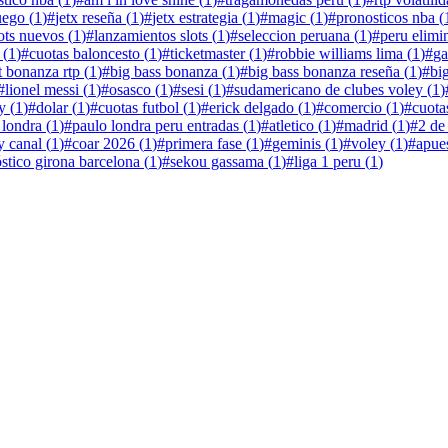
juego
(
1
)
#
jetx reseña
(
1
)
#
jetx estrategia
(
1
)
#
magic
(
1
)
#
pronosticos nba
(
ots nuevos
(
1
)
#
lanzamientos slots
(
1
)
#
seleccion peruana
(
1
)
#
peru elimi
(
1
)
#
cuotas baloncesto
(
1
)
#
ticketmaster
(
1
)
#
robbie williams lima
(
1
)
#
ga
 bonanza rtp
(
1
)
#
big bass bonanza
(
1
)
#
big bass bonanza reseña
(
1
)
#
bi
#
lionel messi
(
1
)
#
osasco
(
1
)
#
sesi
(
1
)
#
sudamericano de clubes voley
(
1
)
y
(
1
)
#
dolar
(
1
)
#
cuotas futbol
(
1
)
#
erick delgado
(
1
)
#
comercio
(
1
)
#
cuota
 londra
(
1
)
#
paulo londra peru entradas
(
1
)
#
atletico
(
1
)
#
madrid
(
1
)
#
2 de
y canal
(
1
)
#
coar 2026
(
1
)
#
primera fase
(
1
)
#
geminis
(
1
)
#
voley
(
1
)
#
apue
stico girona barcelona
(
1
)
#
sekou gassama
(
1
)
#
liga 1 peru
(
1
)