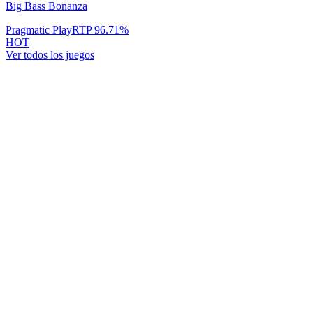
Big Bass Bonanza
Pragmatic Play
RTP
96.71
%
HOT
Ver todos los juegos