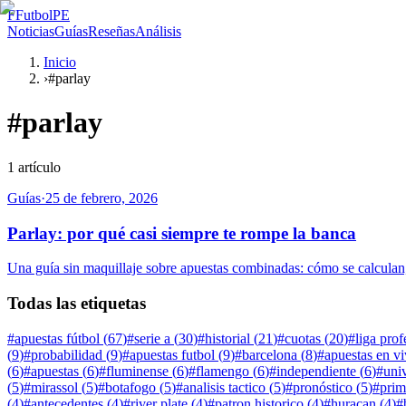
F
FutbolPE
Noticias
Guías
Reseñas
Análisis
Inicio
›
#parlay
#
parlay
1
artículo
Guías
·
25 de febrero, 2026
Parlay: por qué casi siempre te rompe la banca
Una guía sin maquillaje sobre apuestas combinadas: cómo se calculan,
Todas las etiquetas
#
apuestas fútbol
(
67
)
#
serie a
(
30
)
#
historial
(
21
)
#
cuotas
(
20
)
#
liga prof
(
9
)
#
probabilidad
(
9
)
#
apuestas futbol
(
9
)
#
barcelona
(
8
)
#
apuestas en v
(
6
)
#
apuestas
(
6
)
#
fluminense
(
6
)
#
flamengo
(
6
)
#
independiente
(
6
)
#
univ
(
5
)
#
mirassol
(
5
)
#
botafogo
(
5
)
#
analisis tactico
(
5
)
#
pronóstico
(
5
)
#
prim
(
4
)
#
antecedentes
(
4
)
#
river plate
(
4
)
#
patron historico
(
4
)
#
huracan
(
4
)
#