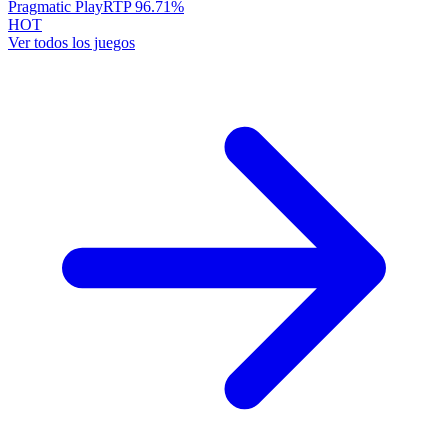
Pragmatic Play
RTP
96.71
%
HOT
Ver todos los juegos