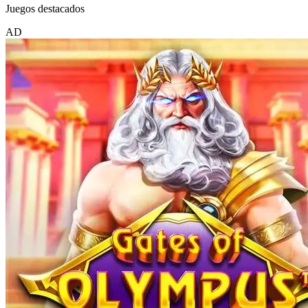
Juegos destacados
AD