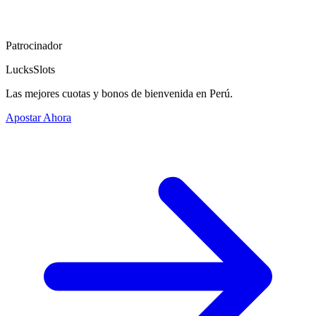
Patrocinador
LucksSlots
Las mejores cuotas y bonos de bienvenida en Perú.
Apostar Ahora