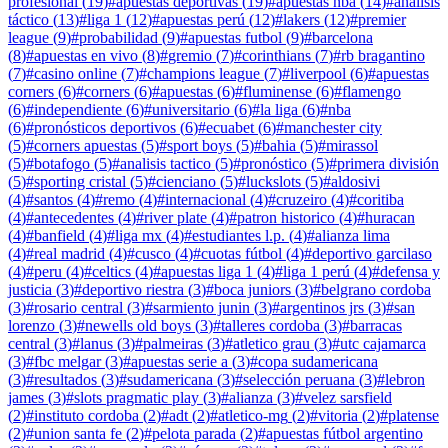
profesional
(
19
)
#
apuestas deportivas
(
19
)
#
apuestas nba
(
14
)
#
análisis
táctico
(
13
)
#
liga 1
(
12
)
#
apuestas perú
(
12
)
#
lakers
(
12
)
#
premier
league
(
9
)
#
probabilidad
(
9
)
#
apuestas futbol
(
9
)
#
barcelona
(
8
)
#
apuestas en vivo
(
8
)
#
gremio
(
7
)
#
corinthians
(
7
)
#
rb bragantino
(
7
)
#
casino online
(
7
)
#
champions league
(
7
)
#
liverpool
(
6
)
#
apuestas
corners
(
6
)
#
corners
(
6
)
#
apuestas
(
6
)
#
fluminense
(
6
)
#
flamengo
(
6
)
#
independiente
(
6
)
#
universitario
(
6
)
#
la liga
(
6
)
#
nba
(
6
)
#
pronósticos deportivos
(
6
)
#
ecuabet
(
6
)
#
manchester city
(
5
)
#
corners apuestas
(
5
)
#
sport boys
(
5
)
#
bahia
(
5
)
#
mirassol
(
5
)
#
botafogo
(
5
)
#
analisis tactico
(
5
)
#
pronóstico
(
5
)
#
primera división
(
5
)
#
sporting cristal
(
5
)
#
cienciano
(
5
)
#
luckslots
(
5
)
#
aldosivi
(
4
)
#
santos
(
4
)
#
remo
(
4
)
#
internacional
(
4
)
#
cruzeiro
(
4
)
#
coritiba
(
4
)
#
antecedentes
(
4
)
#
river plate
(
4
)
#
patron historico
(
4
)
#
huracan
(
4
)
#
banfield
(
4
)
#
liga mx
(
4
)
#
estudiantes l.p.
(
4
)
#
alianza lima
(
4
)
#
real madrid
(
4
)
#
cusco
(
4
)
#
cuotas fútbol
(
4
)
#
deportivo garcilaso
(
4
)
#
peru
(
4
)
#
celtics
(
4
)
#
apuestas liga 1
(
4
)
#
liga 1 perú
(
4
)
#
defensa y
justicia
(
3
)
#
deportivo riestra
(
3
)
#
boca juniors
(
3
)
#
belgrano cordoba
(
3
)
#
rosario central
(
3
)
#
sarmiento junin
(
3
)
#
argentinos jrs
(
3
)
#
san
lorenzo
(
3
)
#
newells old boys
(
3
)
#
talleres cordoba
(
3
)
#
barracas
central
(
3
)
#
lanus
(
3
)
#
palmeiras
(
3
)
#
atletico grau
(
3
)
#
utc cajamarca
(
3
)
#
fbc melgar
(
3
)
#
apuestas serie a
(
3
)
#
copa sudamericana
(
3
)
#
resultados
(
3
)
#
sudamericana
(
3
)
#
selección peruana
(
3
)
#
lebron
james
(
3
)
#
slots pragmatic play
(
3
)
#
alianza
(
3
)
#
velez sarsfield
(
2
)
#
instituto cordoba
(
2
)
#
adt
(
2
)
#
atletico-mg
(
2
)
#
vitoria
(
2
)
#
platense
(
2
)
#
union santa fe
(
2
)
#
pelota parada
(
2
)
#
apuestas fútbol argentino