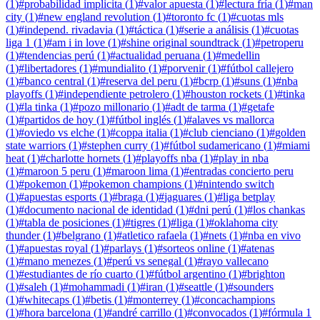
(
1
)
#
probabilidad implicita
(
1
)
#
valor apuesta
(
1
)
#
lectura fría
(
1
)
#
man
city
(
1
)
#
new england revolution
(
1
)
#
toronto fc
(
1
)
#
cuotas mls
(
1
)
#
independ. rivadavia
(
1
)
#
táctica
(
1
)
#
serie a análisis
(
1
)
#
cuotas
liga 1
(
1
)
#
am i in love
(
1
)
#
shine original soundtrack
(
1
)
#
petroperu
(
1
)
#
tendencias perú
(
1
)
#
actualidad peruana
(
1
)
#
medellin
(
1
)
#
libertadores
(
1
)
#
mundialito
(
1
)
#
porvenir
(
1
)
#
fútbol callejero
(
1
)
#
banco central
(
1
)
#
reserva del peru
(
1
)
#
bcrp
(
1
)
#
suns
(
1
)
#
nba
playoffs
(
1
)
#
independiente petrolero
(
1
)
#
houston rockets
(
1
)
#
tinka
(
1
)
#
la tinka
(
1
)
#
pozo millonario
(
1
)
#
adt de tarma
(
1
)
#
getafe
(
1
)
#
partidos de hoy
(
1
)
#
fútbol inglés
(
1
)
#
alaves vs mallorca
(
1
)
#
oviedo vs elche
(
1
)
#
coppa italia
(
1
)
#
club cienciano
(
1
)
#
golden
state warriors
(
1
)
#
stephen curry
(
1
)
#
fútbol sudamericano
(
1
)
#
miami
heat
(
1
)
#
charlotte hornets
(
1
)
#
playoffs nba
(
1
)
#
play in nba
(
1
)
#
maroon 5 peru
(
1
)
#
maroon lima
(
1
)
#
entradas concierto peru
(
1
)
#
pokemon
(
1
)
#
pokemon champions
(
1
)
#
nintendo switch
(
1
)
#
apuestas esports
(
1
)
#
braga
(
1
)
#
jaguares
(
1
)
#
liga betplay
(
1
)
#
documento nacional de identidad
(
1
)
#
dni perú
(
1
)
#
los chankas
(
1
)
#
tabla de posiciones
(
1
)
#
tigres
(
1
)
#
liga
(
1
)
#
oklahoma city
thunder
(
1
)
#
belgrano
(
1
)
#
atletico rafaela
(
1
)
#
nets
(
1
)
#
nba en vivo
(
1
)
#
apuestas royal
(
1
)
#
parlays
(
1
)
#
sorteos online
(
1
)
#
atenas
(
1
)
#
mano menezes
(
1
)
#
perú vs senegal
(
1
)
#
rayo vallecano
(
1
)
#
estudiantes de río cuarto
(
1
)
#
fútbol argentino
(
1
)
#
brighton
(
1
)
#
saleh
(
1
)
#
mohammadi
(
1
)
#
iran
(
1
)
#
seattle
(
1
)
#
sounders
(
1
)
#
whitecaps
(
1
)
#
betis
(
1
)
#
monterrey
(
1
)
#
concachampions
(
1
)
#
hora barcelona
(
1
)
#
andré carrillo
(
1
)
#
convocados
(
1
)
#
fórmula 1