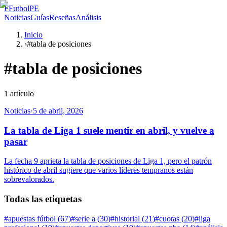
F
FutbolPE
Noticias
Guías
Reseñas
Análisis
Inicio
›
#tabla de posiciones
#
tabla de posiciones
1
artículo
Noticias
·
5 de abril, 2026
La tabla de Liga 1 suele mentir en abril, y vuelve a
pasar
La fecha 9 aprieta la tabla de posiciones de Liga 1, pero el patrón
histórico de abril sugiere que varios líderes tempranos están
sobrevalorados.
Todas las etiquetas
#
apuestas fútbol
(
67
)
#
serie a
(
30
)
#
historial
(
21
)
#
cuotas
(
20
)
#
liga