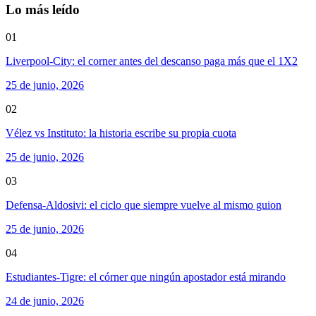
Lo más leído
01
Liverpool-City: el corner antes del descanso paga más que el 1X2
25 de junio, 2026
02
Vélez vs Instituto: la historia escribe su propia cuota
25 de junio, 2026
03
Defensa-Aldosivi: el ciclo que siempre vuelve al mismo guion
25 de junio, 2026
04
Estudiantes-Tigre: el córner que ningún apostador está mirando
24 de junio, 2026