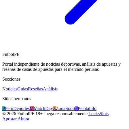
FutbolPE
Portal independiente de noticias deportivas, análisis de apuestas y
reseñas de casas de apuestas para el mercado peruano.
Secciones
Noticias
Guías
Reseñas
Análisis
Sitios hermanos
P
PeruDeportes
M
MatchDay
Z
ZonaSport
P
PelotaInfo
©
2026
FutbolPE
|
18+ Juega responsablemente
|
LucksSlots
Apostar Ahora