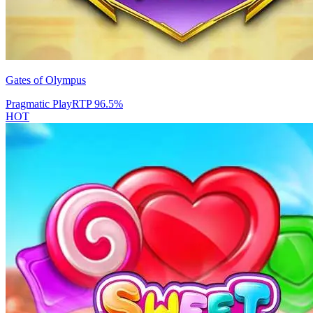
Gates of Olympus
Pragmatic Play
RTP
96.5
%
HOT