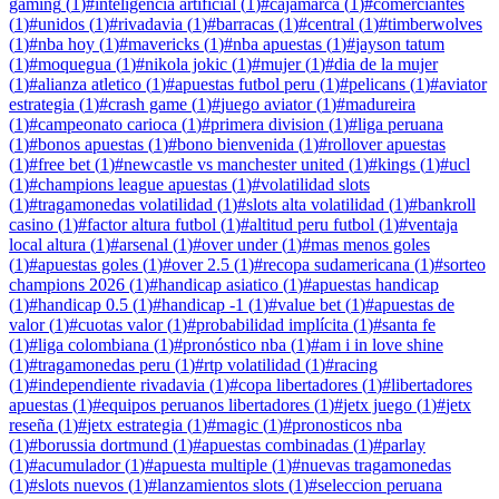
gaming
(
1
)
#
inteligencia artificial
(
1
)
#
cajamarca
(
1
)
#
comerciantes
(
1
)
#
unidos
(
1
)
#
rivadavia
(
1
)
#
barracas
(
1
)
#
central
(
1
)
#
timberwolves
(
1
)
#
nba hoy
(
1
)
#
mavericks
(
1
)
#
nba apuestas
(
1
)
#
jayson tatum
(
1
)
#
moquegua
(
1
)
#
nikola jokic
(
1
)
#
mujer
(
1
)
#
dia de la mujer
(
1
)
#
alianza atletico
(
1
)
#
apuestas futbol peru
(
1
)
#
pelicans
(
1
)
#
aviator
estrategia
(
1
)
#
crash game
(
1
)
#
juego aviator
(
1
)
#
madureira
(
1
)
#
campeonato carioca
(
1
)
#
primera division
(
1
)
#
liga peruana
(
1
)
#
bonos apuestas
(
1
)
#
bono bienvenida
(
1
)
#
rollover apuestas
(
1
)
#
free bet
(
1
)
#
newcastle vs manchester united
(
1
)
#
kings
(
1
)
#
ucl
(
1
)
#
champions league apuestas
(
1
)
#
volatilidad slots
(
1
)
#
tragamonedas volatilidad
(
1
)
#
slots alta volatilidad
(
1
)
#
bankroll
casino
(
1
)
#
factor altura futbol
(
1
)
#
altitud peru futbol
(
1
)
#
ventaja
local altura
(
1
)
#
arsenal
(
1
)
#
over under
(
1
)
#
mas menos goles
(
1
)
#
apuestas goles
(
1
)
#
over 2.5
(
1
)
#
recopa sudamericana
(
1
)
#
sorteo
champions 2026
(
1
)
#
handicap asiatico
(
1
)
#
apuestas handicap
(
1
)
#
handicap 0.5
(
1
)
#
handicap -1
(
1
)
#
value bet
(
1
)
#
apuestas de
valor
(
1
)
#
cuotas valor
(
1
)
#
probabilidad implícita
(
1
)
#
santa fe
(
1
)
#
liga colombiana
(
1
)
#
pronóstico nba
(
1
)
#
am i in love shine
(
1
)
#
tragamonedas peru
(
1
)
#
rtp volatilidad
(
1
)
#
racing
(
1
)
#
independiente rivadavia
(
1
)
#
copa libertadores
(
1
)
#
libertadores
apuestas
(
1
)
#
equipos peruanos libertadores
(
1
)
#
jetx juego
(
1
)
#
jetx
reseña
(
1
)
#
jetx estrategia
(
1
)
#
magic
(
1
)
#
pronosticos nba
(
1
)
#
borussia dortmund
(
1
)
#
apuestas combinadas
(
1
)
#
parlay
(
1
)
#
acumulador
(
1
)
#
apuesta multiple
(
1
)
#
nuevas tragamonedas
(
1
)
#
slots nuevos
(
1
)
#
lanzamientos slots
(
1
)
#
seleccion peruana