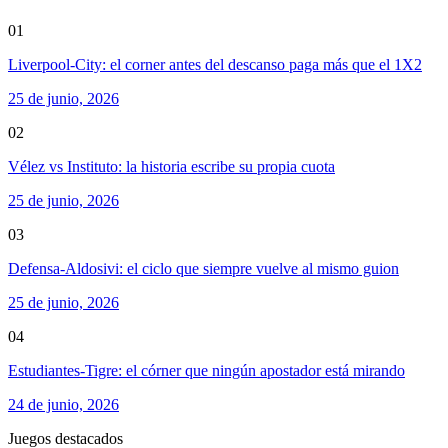
01
Liverpool-City: el corner antes del descanso paga más que el 1X2
25 de junio, 2026
02
Vélez vs Instituto: la historia escribe su propia cuota
25 de junio, 2026
03
Defensa-Aldosivi: el ciclo que siempre vuelve al mismo guion
25 de junio, 2026
04
Estudiantes-Tigre: el córner que ningún apostador está mirando
24 de junio, 2026
Juegos destacados