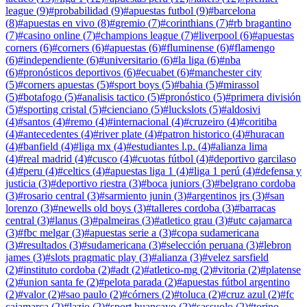
league
(
9
)
#
probabilidad
(
9
)
#
apuestas futbol
(
9
)
#
barcelona
(
8
)
#
apuestas en vivo
(
8
)
#
gremio
(
7
)
#
corinthians
(
7
)
#
rb bragantino
(
7
)
#
casino online
(
7
)
#
champions league
(
7
)
#
liverpool
(
6
)
#
apuestas
corners
(
6
)
#
corners
(
6
)
#
apuestas
(
6
)
#
fluminense
(
6
)
#
flamengo
(
6
)
#
independiente
(
6
)
#
universitario
(
6
)
#
la liga
(
6
)
#
nba
(
6
)
#
pronósticos deportivos
(
6
)
#
ecuabet
(
6
)
#
manchester city
(
5
)
#
corners apuestas
(
5
)
#
sport boys
(
5
)
#
bahia
(
5
)
#
mirassol
(
5
)
#
botafogo
(
5
)
#
analisis tactico
(
5
)
#
pronóstico
(
5
)
#
primera división
(
5
)
#
sporting cristal
(
5
)
#
cienciano
(
5
)
#
luckslots
(
5
)
#
aldosivi
(
4
)
#
santos
(
4
)
#
remo
(
4
)
#
internacional
(
4
)
#
cruzeiro
(
4
)
#
coritiba
(
4
)
#
antecedentes
(
4
)
#
river plate
(
4
)
#
patron historico
(
4
)
#
huracan
(
4
)
#
banfield
(
4
)
#
liga mx
(
4
)
#
estudiantes l.p.
(
4
)
#
alianza lima
(
4
)
#
real madrid
(
4
)
#
cusco
(
4
)
#
cuotas fútbol
(
4
)
#
deportivo garcilaso
(
4
)
#
peru
(
4
)
#
celtics
(
4
)
#
apuestas liga 1
(
4
)
#
liga 1 perú
(
4
)
#
defensa y
justicia
(
3
)
#
deportivo riestra
(
3
)
#
boca juniors
(
3
)
#
belgrano cordoba
(
3
)
#
rosario central
(
3
)
#
sarmiento junin
(
3
)
#
argentinos jrs
(
3
)
#
san
lorenzo
(
3
)
#
newells old boys
(
3
)
#
talleres cordoba
(
3
)
#
barracas
central
(
3
)
#
lanus
(
3
)
#
palmeiras
(
3
)
#
atletico grau
(
3
)
#
utc cajamarca
(
3
)
#
fbc melgar
(
3
)
#
apuestas serie a
(
3
)
#
copa sudamericana
(
3
)
#
resultados
(
3
)
#
sudamericana
(
3
)
#
selección peruana
(
3
)
#
lebron
james
(
3
)
#
slots pragmatic play
(
3
)
#
alianza
(
3
)
#
velez sarsfield
(
2
)
#
instituto cordoba
(
2
)
#
adt
(
2
)
#
atletico-mg
(
2
)
#
vitoria
(
2
)
#
platense
(
2
)
#
union santa fe
(
2
)
#
pelota parada
(
2
)
#
apuestas fútbol argentino
(
2
)
#
valor
(
2
)
#
sao paulo
(
2
)
#
córners
(
2
)
#
toluca
(
2
)
#
cruz azul
(
2
)
#
fc
cajamarca
(
2
)
#
lazio
(
2
)
#
sport huancayo
(
2
)
#
sassuolo
(
2
)
#
torino