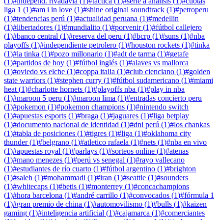
(
1
)
#
independ. rivadavia
(
1
)
#
táctica
(
1
)
#
serie a análisis
(
1
)
#
cuotas
liga 1
(
1
)
#
am i in love
(
1
)
#
shine original soundtrack
(
1
)
#
petroperu
(
1
)
#
tendencias perú
(
1
)
#
actualidad peruana
(
1
)
#
medellin
(
1
)
#
libertadores
(
1
)
#
mundialito
(
1
)
#
porvenir
(
1
)
#
fútbol callejero
(
1
)
#
banco central
(
1
)
#
reserva del peru
(
1
)
#
bcrp
(
1
)
#
suns
(
1
)
#
nba
playoffs
(
1
)
#
independiente petrolero
(
1
)
#
houston rockets
(
1
)
#
tinka
(
1
)
#
la tinka
(
1
)
#
pozo millonario
(
1
)
#
adt de tarma
(
1
)
#
getafe
(
1
)
#
partidos de hoy
(
1
)
#
fútbol inglés
(
1
)
#
alaves vs mallorca
(
1
)
#
oviedo vs elche
(
1
)
#
coppa italia
(
1
)
#
club cienciano
(
1
)
#
golden
state warriors
(
1
)
#
stephen curry
(
1
)
#
fútbol sudamericano
(
1
)
#
miami
heat
(
1
)
#
charlotte hornets
(
1
)
#
playoffs nba
(
1
)
#
play in nba
(
1
)
#
maroon 5 peru
(
1
)
#
maroon lima
(
1
)
#
entradas concierto peru
(
1
)
#
pokemon
(
1
)
#
pokemon champions
(
1
)
#
nintendo switch
(
1
)
#
apuestas esports
(
1
)
#
braga
(
1
)
#
jaguares
(
1
)
#
liga betplay
(
1
)
#
documento nacional de identidad
(
1
)
#
dni perú
(
1
)
#
los chankas
(
1
)
#
tabla de posiciones
(
1
)
#
tigres
(
1
)
#
liga
(
1
)
#
oklahoma city
thunder
(
1
)
#
belgrano
(
1
)
#
atletico rafaela
(
1
)
#
nets
(
1
)
#
nba en vivo
(
1
)
#
apuestas royal
(
1
)
#
parlays
(
1
)
#
sorteos online
(
1
)
#
atenas
(
1
)
#
mano menezes
(
1
)
#
perú vs senegal
(
1
)
#
rayo vallecano
(
1
)
#
estudiantes de río cuarto
(
1
)
#
fútbol argentino
(
1
)
#
brighton
(
1
)
#
saleh
(
1
)
#
mohammadi
(
1
)
#
iran
(
1
)
#
seattle
(
1
)
#
sounders
(
1
)
#
whitecaps
(
1
)
#
betis
(
1
)
#
monterrey
(
1
)
#
concachampions
(
1
)
#
hora barcelona
(
1
)
#
andré carrillo
(
1
)
#
convocados
(
1
)
#
fórmula 1
(
1
)
#
gran premio de china
(
1
)
#
automovilismo
(
1
)
#
bulls
(
1
)
#
kaizen
gaming
(
1
)
#
inteligencia artificial
(
1
)
#
cajamarca
(
1
)
#
comerciantes