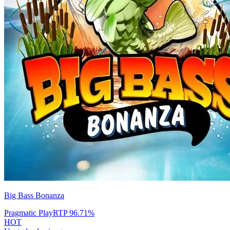
Big Bass Bonanza
Pragmatic Play
RTP
96.71
%
HOT