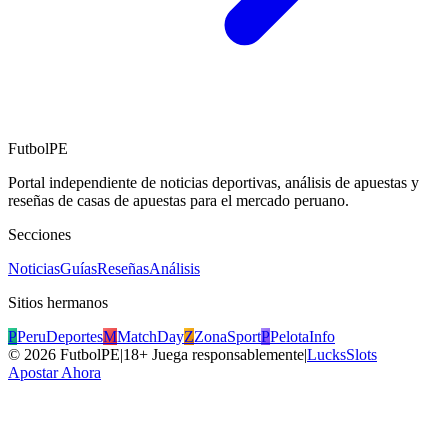
FutbolPE
Portal independiente de noticias deportivas, análisis de apuestas y
reseñas de casas de apuestas para el mercado peruano.
Secciones
Noticias
Guías
Reseñas
Análisis
Sitios hermanos
P
PeruDeportes
M
MatchDay
Z
ZonaSport
P
PelotaInfo
©
2026
FutbolPE
|
18+ Juega responsablemente
|
LucksSlots
Apostar Ahora