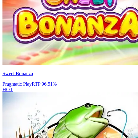
Sweet Bonanza
Pragmatic Play
RTP
96.51
%
HOT