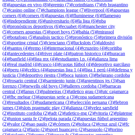
(
8
)
#
apuestas en vivo
(
8
)
#
gremio
(
7
)
#
corinthians
(
7
)
#
rb bragantino
(
7
)
#
casino online
(
7
)
#
champions league
(
7
)
#
liverpool
(
6
)
#
apuestas
corners
(
6
)
#
corners
(
6
)
#
apuestas
(
6
)
#
fluminense
(
6
)
#
flamengo
(
6
)
#
independiente
(
6
)
#
universitario
(
6
)
#
la liga
(
6
)
#
nba
(
6
)
#
pronósticos deportivos
(
6
)
#
ecuabet
(
6
)
#
manchester city
(
5
)
#
corners apuestas
(
5
)
#
sport boys
(
5
)
#
bahia
(
5
)
#
mirassol
(
5
)
#
botafogo
(
5
)
#
analisis tactico
(
5
)
#
pronóstico
(
5
)
#
primera división
(
5
)
#
sporting cristal
(
5
)
#
cienciano
(
5
)
#
luckslots
(
5
)
#
aldosivi
(
4
)
#
santos
(
4
)
#
remo
(
4
)
#
internacional
(
4
)
#
cruzeiro
(
4
)
#
coritiba
(
4
)
#
antecedentes
(
4
)
#
river plate
(
4
)
#
patron historico
(
4
)
#
huracan
(
4
)
#
banfield
(
4
)
#
liga mx
(
4
)
#
estudiantes l.p.
(
4
)
#
alianza lima
(
4
)
#
real madrid
(
4
)
#
cusco
(
4
)
#
cuotas fútbol
(
4
)
#
deportivo garcilaso
(
4
)
#
peru
(
4
)
#
celtics
(
4
)
#
apuestas liga 1
(
4
)
#
liga 1 perú
(
4
)
#
defensa y
justicia
(
3
)
#
deportivo riestra
(
3
)
#
boca juniors
(
3
)
#
belgrano cordoba
(
3
)
#
rosario central
(
3
)
#
sarmiento junin
(
3
)
#
argentinos jrs
(
3
)
#
san
lorenzo
(
3
)
#
newells old boys
(
3
)
#
talleres cordoba
(
3
)
#
barracas
central
(
3
)
#
lanus
(
3
)
#
palmeiras
(
3
)
#
atletico grau
(
3
)
#
utc cajamarca
(
3
)
#
fbc melgar
(
3
)
#
apuestas serie a
(
3
)
#
copa sudamericana
(
3
)
#
resultados
(
3
)
#
sudamericana
(
3
)
#
selección peruana
(
3
)
#
lebron
james
(
3
)
#
slots pragmatic play
(
3
)
#
alianza
(
3
)
#
velez sarsfield
(
2
)
#
instituto cordoba
(
2
)
#
adt
(
2
)
#
atletico-mg
(
2
)
#
vitoria
(
2
)
#
platense
(
2
)
#
union santa fe
(
2
)
#
pelota parada
(
2
)
#
apuestas fútbol argentino
(
2
)
#
valor
(
2
)
#
sao paulo
(
2
)
#
córners
(
2
)
#
toluca
(
2
)
#
cruz azul
(
2
)
#
fc
cajamarca
(
2
)
#
lazio
(
2
)
#
sport huancayo
(
2
)
#
sassuolo
(
2
)
#
torino
(
2
)
#
atalanta
(
2
)
#
como
(
2
)
#
cusco fc
(
2
)
#
apuestas argentina