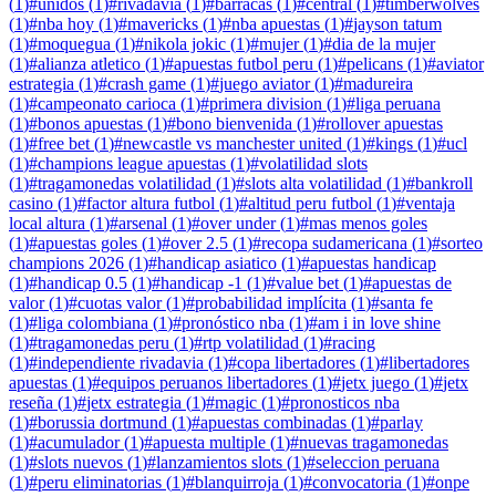
(
1
)
#
unidos
(
1
)
#
rivadavia
(
1
)
#
barracas
(
1
)
#
central
(
1
)
#
timberwolves
(
1
)
#
nba hoy
(
1
)
#
mavericks
(
1
)
#
nba apuestas
(
1
)
#
jayson tatum
(
1
)
#
moquegua
(
1
)
#
nikola jokic
(
1
)
#
mujer
(
1
)
#
dia de la mujer
(
1
)
#
alianza atletico
(
1
)
#
apuestas futbol peru
(
1
)
#
pelicans
(
1
)
#
aviator
estrategia
(
1
)
#
crash game
(
1
)
#
juego aviator
(
1
)
#
madureira
(
1
)
#
campeonato carioca
(
1
)
#
primera division
(
1
)
#
liga peruana
(
1
)
#
bonos apuestas
(
1
)
#
bono bienvenida
(
1
)
#
rollover apuestas
(
1
)
#
free bet
(
1
)
#
newcastle vs manchester united
(
1
)
#
kings
(
1
)
#
ucl
(
1
)
#
champions league apuestas
(
1
)
#
volatilidad slots
(
1
)
#
tragamonedas volatilidad
(
1
)
#
slots alta volatilidad
(
1
)
#
bankroll
casino
(
1
)
#
factor altura futbol
(
1
)
#
altitud peru futbol
(
1
)
#
ventaja
local altura
(
1
)
#
arsenal
(
1
)
#
over under
(
1
)
#
mas menos goles
(
1
)
#
apuestas goles
(
1
)
#
over 2.5
(
1
)
#
recopa sudamericana
(
1
)
#
sorteo
champions 2026
(
1
)
#
handicap asiatico
(
1
)
#
apuestas handicap
(
1
)
#
handicap 0.5
(
1
)
#
handicap -1
(
1
)
#
value bet
(
1
)
#
apuestas de
valor
(
1
)
#
cuotas valor
(
1
)
#
probabilidad implícita
(
1
)
#
santa fe
(
1
)
#
liga colombiana
(
1
)
#
pronóstico nba
(
1
)
#
am i in love shine
(
1
)
#
tragamonedas peru
(
1
)
#
rtp volatilidad
(
1
)
#
racing
(
1
)
#
independiente rivadavia
(
1
)
#
copa libertadores
(
1
)
#
libertadores
apuestas
(
1
)
#
equipos peruanos libertadores
(
1
)
#
jetx juego
(
1
)
#
jetx
reseña
(
1
)
#
jetx estrategia
(
1
)
#
magic
(
1
)
#
pronosticos nba
(
1
)
#
borussia dortmund
(
1
)
#
apuestas combinadas
(
1
)
#
parlay
(
1
)
#
acumulador
(
1
)
#
apuesta multiple
(
1
)
#
nuevas tragamonedas
(
1
)
#
slots nuevos
(
1
)
#
lanzamientos slots
(
1
)
#
seleccion peruana
(
1
)
#
peru eliminatorias
(
1
)
#
blanquirroja
(
1
)
#
convocatoria
(
1
)
#
onpe