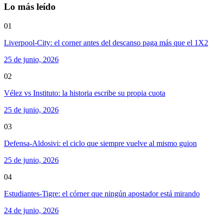
Lo más leído
01
Liverpool-City: el corner antes del descanso paga más que el 1X2
25 de junio, 2026
02
Vélez vs Instituto: la historia escribe su propia cuota
25 de junio, 2026
03
Defensa-Aldosivi: el ciclo que siempre vuelve al mismo guion
25 de junio, 2026
04
Estudiantes-Tigre: el córner que ningún apostador está mirando
24 de junio, 2026