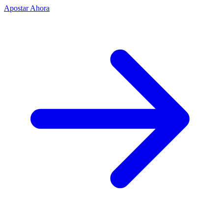
Apostar Ahora