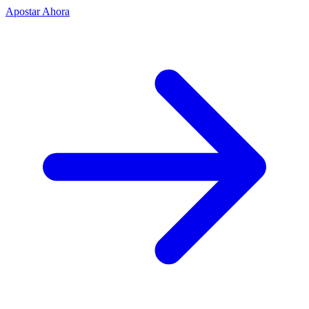
Apostar Ahora