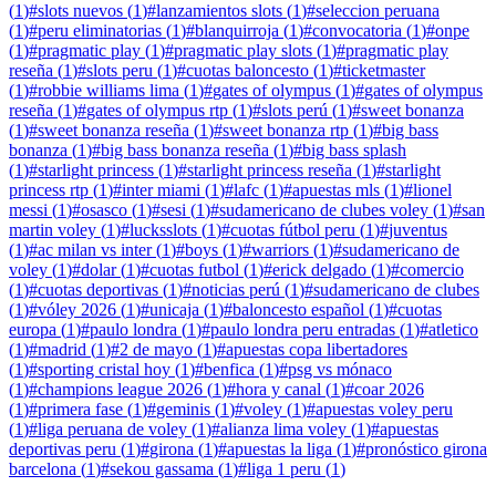
(
1
)
#
slots nuevos
(
1
)
#
lanzamientos slots
(
1
)
#
seleccion peruana
(
1
)
#
peru eliminatorias
(
1
)
#
blanquirroja
(
1
)
#
convocatoria
(
1
)
#
onpe
(
1
)
#
pragmatic play
(
1
)
#
pragmatic play slots
(
1
)
#
pragmatic play
reseña
(
1
)
#
slots peru
(
1
)
#
cuotas baloncesto
(
1
)
#
ticketmaster
(
1
)
#
robbie williams lima
(
1
)
#
gates of olympus
(
1
)
#
gates of olympus
reseña
(
1
)
#
gates of olympus rtp
(
1
)
#
slots perú
(
1
)
#
sweet bonanza
(
1
)
#
sweet bonanza reseña
(
1
)
#
sweet bonanza rtp
(
1
)
#
big bass
bonanza
(
1
)
#
big bass bonanza reseña
(
1
)
#
big bass splash
(
1
)
#
starlight princess
(
1
)
#
starlight princess reseña
(
1
)
#
starlight
princess rtp
(
1
)
#
inter miami
(
1
)
#
lafc
(
1
)
#
apuestas mls
(
1
)
#
lionel
messi
(
1
)
#
osasco
(
1
)
#
sesi
(
1
)
#
sudamericano de clubes voley
(
1
)
#
san
martin voley
(
1
)
#
lucksslots
(
1
)
#
cuotas fútbol peru
(
1
)
#
juventus
(
1
)
#
ac milan vs inter
(
1
)
#
boys
(
1
)
#
warriors
(
1
)
#
sudamericano de
voley
(
1
)
#
dolar
(
1
)
#
cuotas futbol
(
1
)
#
erick delgado
(
1
)
#
comercio
(
1
)
#
cuotas deportivas
(
1
)
#
noticias perú
(
1
)
#
sudamericano de clubes
(
1
)
#
vóley 2026
(
1
)
#
unicaja
(
1
)
#
baloncesto español
(
1
)
#
cuotas
europa
(
1
)
#
paulo londra
(
1
)
#
paulo londra peru entradas
(
1
)
#
atletico
(
1
)
#
madrid
(
1
)
#
2 de mayo
(
1
)
#
apuestas copa libertadores
(
1
)
#
sporting cristal hoy
(
1
)
#
benfica
(
1
)
#
psg vs mónaco
(
1
)
#
champions league 2026
(
1
)
#
hora y canal
(
1
)
#
coar 2026
(
1
)
#
primera fase
(
1
)
#
geminis
(
1
)
#
voley
(
1
)
#
apuestas voley peru
(
1
)
#
liga peruana de voley
(
1
)
#
alianza lima voley
(
1
)
#
apuestas
deportivas peru
(
1
)
#
girona
(
1
)
#
apuestas la liga
(
1
)
#
pronóstico girona
barcelona
(
1
)
#
sekou gassama
(
1
)
#
liga 1 peru
(
1
)