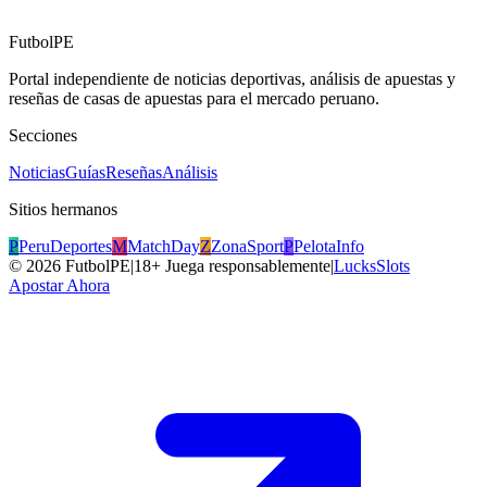
FutbolPE
Portal independiente de noticias deportivas, análisis de apuestas y
reseñas de casas de apuestas para el mercado peruano.
Secciones
Noticias
Guías
Reseñas
Análisis
Sitios hermanos
P
PeruDeportes
M
MatchDay
Z
ZonaSport
P
PelotaInfo
©
2026
FutbolPE
|
18+ Juega responsablemente
|
LucksSlots
Apostar Ahora