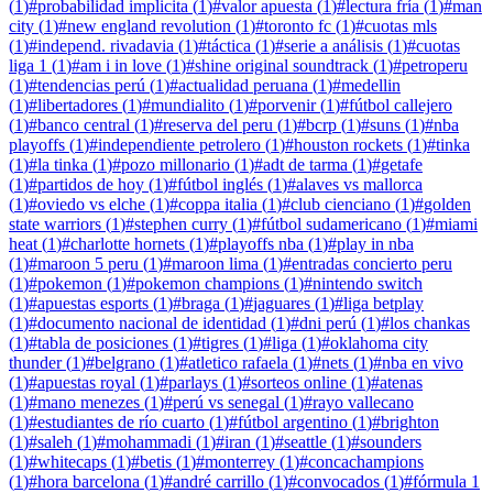
(
1
)
#
probabilidad implicita
(
1
)
#
valor apuesta
(
1
)
#
lectura fría
(
1
)
#
man
city
(
1
)
#
new england revolution
(
1
)
#
toronto fc
(
1
)
#
cuotas mls
(
1
)
#
independ. rivadavia
(
1
)
#
táctica
(
1
)
#
serie a análisis
(
1
)
#
cuotas
liga 1
(
1
)
#
am i in love
(
1
)
#
shine original soundtrack
(
1
)
#
petroperu
(
1
)
#
tendencias perú
(
1
)
#
actualidad peruana
(
1
)
#
medellin
(
1
)
#
libertadores
(
1
)
#
mundialito
(
1
)
#
porvenir
(
1
)
#
fútbol callejero
(
1
)
#
banco central
(
1
)
#
reserva del peru
(
1
)
#
bcrp
(
1
)
#
suns
(
1
)
#
nba
playoffs
(
1
)
#
independiente petrolero
(
1
)
#
houston rockets
(
1
)
#
tinka
(
1
)
#
la tinka
(
1
)
#
pozo millonario
(
1
)
#
adt de tarma
(
1
)
#
getafe
(
1
)
#
partidos de hoy
(
1
)
#
fútbol inglés
(
1
)
#
alaves vs mallorca
(
1
)
#
oviedo vs elche
(
1
)
#
coppa italia
(
1
)
#
club cienciano
(
1
)
#
golden
state warriors
(
1
)
#
stephen curry
(
1
)
#
fútbol sudamericano
(
1
)
#
miami
heat
(
1
)
#
charlotte hornets
(
1
)
#
playoffs nba
(
1
)
#
play in nba
(
1
)
#
maroon 5 peru
(
1
)
#
maroon lima
(
1
)
#
entradas concierto peru
(
1
)
#
pokemon
(
1
)
#
pokemon champions
(
1
)
#
nintendo switch
(
1
)
#
apuestas esports
(
1
)
#
braga
(
1
)
#
jaguares
(
1
)
#
liga betplay
(
1
)
#
documento nacional de identidad
(
1
)
#
dni perú
(
1
)
#
los chankas
(
1
)
#
tabla de posiciones
(
1
)
#
tigres
(
1
)
#
liga
(
1
)
#
oklahoma city
thunder
(
1
)
#
belgrano
(
1
)
#
atletico rafaela
(
1
)
#
nets
(
1
)
#
nba en vivo
(
1
)
#
apuestas royal
(
1
)
#
parlays
(
1
)
#
sorteos online
(
1
)
#
atenas
(
1
)
#
mano menezes
(
1
)
#
perú vs senegal
(
1
)
#
rayo vallecano
(
1
)
#
estudiantes de río cuarto
(
1
)
#
fútbol argentino
(
1
)
#
brighton
(
1
)
#
saleh
(
1
)
#
mohammadi
(
1
)
#
iran
(
1
)
#
seattle
(
1
)
#
sounders
(
1
)
#
whitecaps
(
1
)
#
betis
(
1
)
#
monterrey
(
1
)
#
concachampions
(
1
)
#
hora barcelona
(
1
)
#
andré carrillo
(
1
)
#
convocados
(
1
)
#
fórmula 1