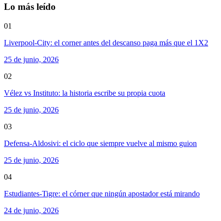
Lo más leído
01
Liverpool-City: el corner antes del descanso paga más que el 1X2
25 de junio, 2026
02
Vélez vs Instituto: la historia escribe su propia cuota
25 de junio, 2026
03
Defensa-Aldosivi: el ciclo que siempre vuelve al mismo guion
25 de junio, 2026
04
Estudiantes-Tigre: el córner que ningún apostador está mirando
24 de junio, 2026