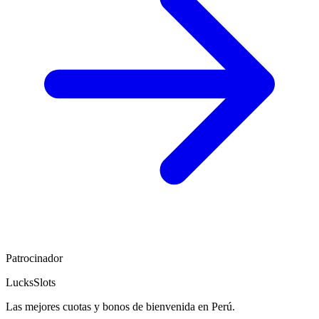
Patrocinador
LucksSlots
Las mejores cuotas y bonos de bienvenida en Perú.