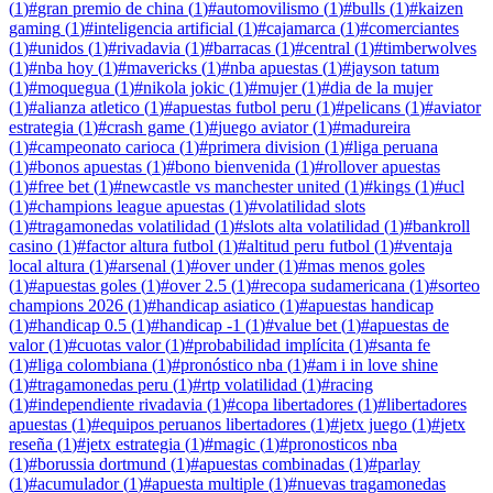
(
1
)
#
gran premio de china
(
1
)
#
automovilismo
(
1
)
#
bulls
(
1
)
#
kaizen
gaming
(
1
)
#
inteligencia artificial
(
1
)
#
cajamarca
(
1
)
#
comerciantes
(
1
)
#
unidos
(
1
)
#
rivadavia
(
1
)
#
barracas
(
1
)
#
central
(
1
)
#
timberwolves
(
1
)
#
nba hoy
(
1
)
#
mavericks
(
1
)
#
nba apuestas
(
1
)
#
jayson tatum
(
1
)
#
moquegua
(
1
)
#
nikola jokic
(
1
)
#
mujer
(
1
)
#
dia de la mujer
(
1
)
#
alianza atletico
(
1
)
#
apuestas futbol peru
(
1
)
#
pelicans
(
1
)
#
aviator
estrategia
(
1
)
#
crash game
(
1
)
#
juego aviator
(
1
)
#
madureira
(
1
)
#
campeonato carioca
(
1
)
#
primera division
(
1
)
#
liga peruana
(
1
)
#
bonos apuestas
(
1
)
#
bono bienvenida
(
1
)
#
rollover apuestas
(
1
)
#
free bet
(
1
)
#
newcastle vs manchester united
(
1
)
#
kings
(
1
)
#
ucl
(
1
)
#
champions league apuestas
(
1
)
#
volatilidad slots
(
1
)
#
tragamonedas volatilidad
(
1
)
#
slots alta volatilidad
(
1
)
#
bankroll
casino
(
1
)
#
factor altura futbol
(
1
)
#
altitud peru futbol
(
1
)
#
ventaja
local altura
(
1
)
#
arsenal
(
1
)
#
over under
(
1
)
#
mas menos goles
(
1
)
#
apuestas goles
(
1
)
#
over 2.5
(
1
)
#
recopa sudamericana
(
1
)
#
sorteo
champions 2026
(
1
)
#
handicap asiatico
(
1
)
#
apuestas handicap
(
1
)
#
handicap 0.5
(
1
)
#
handicap -1
(
1
)
#
value bet
(
1
)
#
apuestas de
valor
(
1
)
#
cuotas valor
(
1
)
#
probabilidad implícita
(
1
)
#
santa fe
(
1
)
#
liga colombiana
(
1
)
#
pronóstico nba
(
1
)
#
am i in love shine
(
1
)
#
tragamonedas peru
(
1
)
#
rtp volatilidad
(
1
)
#
racing
(
1
)
#
independiente rivadavia
(
1
)
#
copa libertadores
(
1
)
#
libertadores
apuestas
(
1
)
#
equipos peruanos libertadores
(
1
)
#
jetx juego
(
1
)
#
jetx
reseña
(
1
)
#
jetx estrategia
(
1
)
#
magic
(
1
)
#
pronosticos nba
(
1
)
#
borussia dortmund
(
1
)
#
apuestas combinadas
(
1
)
#
parlay
(
1
)
#
acumulador
(
1
)
#
apuesta multiple
(
1
)
#
nuevas tragamonedas