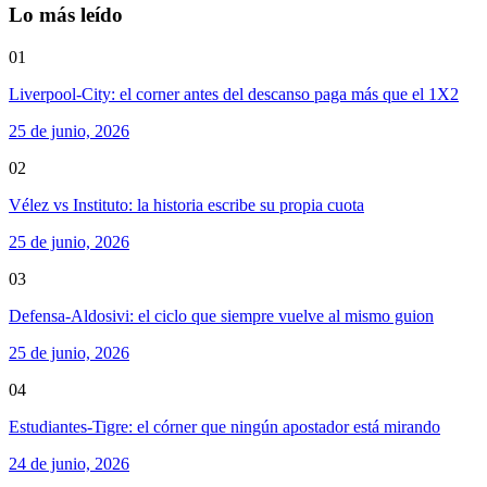
Lo más leído
01
Liverpool-City: el corner antes del descanso paga más que el 1X2
25 de junio, 2026
02
Vélez vs Instituto: la historia escribe su propia cuota
25 de junio, 2026
03
Defensa-Aldosivi: el ciclo que siempre vuelve al mismo guion
25 de junio, 2026
04
Estudiantes-Tigre: el córner que ningún apostador está mirando
24 de junio, 2026