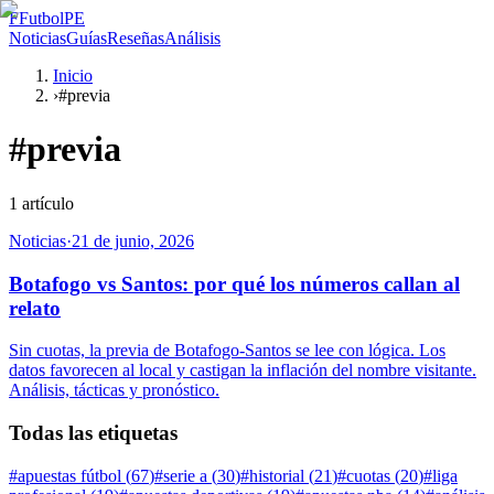
F
FutbolPE
Noticias
Guías
Reseñas
Análisis
Inicio
›
#previa
#
previa
1
artículo
Noticias
·
21 de junio, 2026
Botafogo vs Santos: por qué los números callan al
relato
Sin cuotas, la previa de Botafogo-Santos se lee con lógica. Los
datos favorecen al local y castigan la inflación del nombre visitante.
Análisis, tácticas y pronóstico.
Todas las etiquetas
#
apuestas fútbol
(
67
)
#
serie a
(
30
)
#
historial
(
21
)
#
cuotas
(
20
)
#
liga