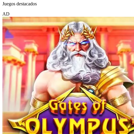
Juegos destacados
AD