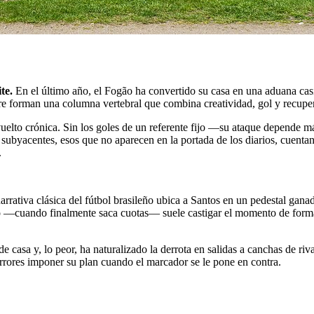
te.
En el último año, el Fogão ha convertido su casa en una aduana casi 
re forman una columna vertebral que combina creatividad, gol y recupe
 vuelto crónica. Sin los goles de un referente fijo —su ataque depende 
 subyacentes, esos que no aparecen en la portada de los diarios, cuentan
.
rrativa clásica del fútbol brasileño ubica a Santos en un pedestal gana
do —cuando finalmente saca cuotas— suele castigar el momento de forma
de casa y, lo peor, ha naturalizado la derrota en salidas a canchas de ri
horrores imponer su plan cuando el marcador se le pone en contra.