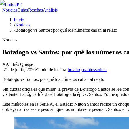
F
FutbolPE
Noticias
Guías
Reseñas
Análisis
Inicio
›
Noticias
›
Botafogo vs Santos: por qué los números callan al relato
Noticias
Botafogo vs Santos: por qué los números ca
A
Andrés Quispe
·
21 de junio, 2026
·
5 min
de lectura
·
botafogo
santos
serie a
Botafogo vs Santos: por qué los números callan al relato
Sin cuotas oficiales que mirar, la previa de Botafogo-Santos se lee con
visitante. La lógica fría dice Botafogo; la épica, Santos. Yo me quedo 
Este miércoles en la Serie A, el Estádio Nilton Santos recibe un choq
doblegar a rivales de peso sin que los nombres le pesaran. Santos, en 