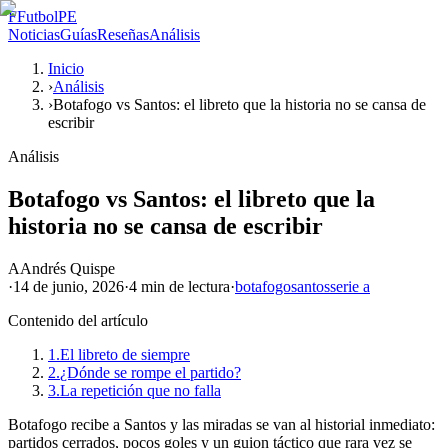
F
FutbolPE
Noticias
Guías
Reseñas
Análisis
Inicio
›
Análisis
›
Botafogo vs Santos: el libreto que la historia no se cansa de
escribir
Análisis
Botafogo vs Santos: el libreto que la
historia no se cansa de escribir
A
Andrés Quispe
·
14 de junio, 2026
·
4 min
de lectura
·
botafogo
santos
serie a
Contenido del artículo
1.
El libreto de siempre
2.
¿Dónde se rompe el partido?
3.
La repetición que no falla
Botafogo recibe a Santos y las miradas se van al historial inmediato:
partidos cerrados, pocos goles y un guion táctico que rara vez se