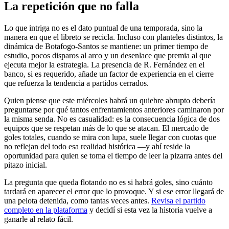
La repetición que no falla
Lo que intriga no es el dato puntual de una temporada, sino la
manera en que el libreto se recicla. Incluso con planteles distintos, la
dinámica de Botafogo-Santos se mantiene: un primer tiempo de
estudio, pocos disparos al arco y un desenlace que premia al que
ejecuta mejor la estrategia. La presencia de R. Fernández en el
banco, si es requerido, añade un factor de experiencia en el cierre
que refuerza la tendencia a partidos cerrados.
Quien piense que este miércoles habrá un quiebre abrupto debería
preguntarse por qué tantos enfrentamientos anteriores caminaron por
la misma senda. No es casualidad: es la consecuencia lógica de dos
equipos que se respetan más de lo que se atacan. El mercado de
goles totales, cuando se mira con lupa, suele llegar con cuotas que
no reflejan del todo esa realidad histórica —y ahí reside la
oportunidad para quien se toma el tiempo de leer la pizarra antes del
pitazo inicial.
La pregunta que queda flotando no es si habrá goles, sino cuánto
tardará en aparecer el error que lo provoque. Y si ese error llegará de
una pelota detenida, como tantas veces antes.
Revisa el partido
completo en la plataforma
y decidí si esta vez la historia vuelve a
ganarle al relato fácil.