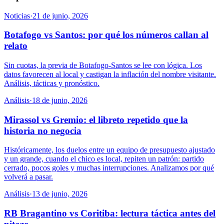
Noticias
·
21 de junio, 2026
Botafogo vs Santos: por qué los números callan al
relato
Sin cuotas, la previa de Botafogo-Santos se lee con lógica. Los
datos favorecen al local y castigan la inflación del nombre visitante.
Análisis, tácticas y pronóstico.
Análisis
·
18 de junio, 2026
Mirassol vs Gremio: el libreto repetido que la
historia no negocia
Históricamente, los duelos entre un equipo de presupuesto ajustado
y un grande, cuando el chico es local, repiten un patrón: partido
cerrado, pocos goles y muchas interrupciones. Analizamos por qué
volverá a pasar.
Análisis
·
13 de junio, 2026
RB Bragantino vs Coritiba: lectura táctica antes del