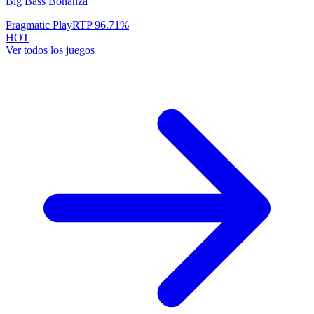
Big Bass Bonanza
Pragmatic Play
RTP
96.71
%
HOT
Ver todos los juegos