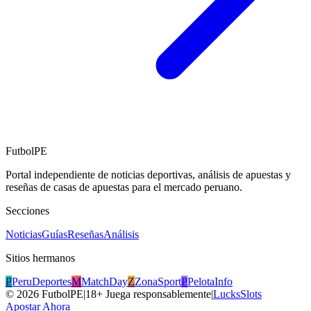
FutbolPE
Portal independiente de noticias deportivas, análisis de apuestas y
reseñas de casas de apuestas para el mercado peruano.
Secciones
Noticias
Guías
Reseñas
Análisis
Sitios hermanos
P
PeruDeportes
M
MatchDay
Z
ZonaSport
P
PelotaInfo
©
2026
FutbolPE
|
18+ Juega responsablemente
|
LucksSlots
Apostar Ahora