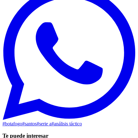
#
botafogo
#
santos
#
serie a
#
análisis táctico
Te puede interesar