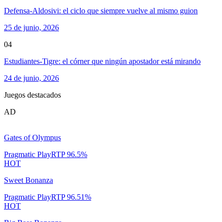
Defensa-Aldosivi: el ciclo que siempre vuelve al mismo guion
25 de junio, 2026
04
Estudiantes-Tigre: el córner que ningún apostador está mirando
24 de junio, 2026
Juegos destacados
AD
Gates of Olympus
Pragmatic Play
RTP
96.5
%
HOT
Sweet Bonanza
Pragmatic Play
RTP
96.51
%
HOT