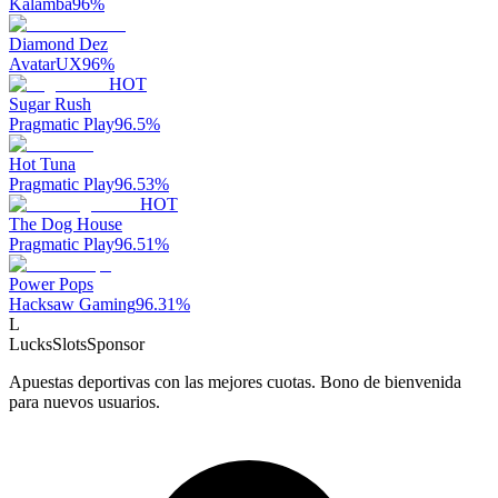
Kalamba
96
%
Diamond Dez
AvatarUX
96
%
HOT
Sugar Rush
Pragmatic Play
96.5
%
Hot Tuna
Pragmatic Play
96.53
%
HOT
The Dog House
Pragmatic Play
96.51
%
Power Pops
Hacksaw Gaming
96.31
%
L
LucksSlots
Sponsor
Apuestas deportivas con las mejores cuotas. Bono de bienvenida
para nuevos usuarios.