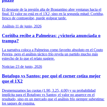
pitazo
El desgaste de la presión alta de Bragantino abre ventanas hacia el
final. El valor no está en el 1X2, sino en la segunda mitad: Coritiba,
fresco de contragolpe, puede golpear tarde.
Análisis
·
11 de junio, 2026
Coritiba recibe a Palmeiras: ¿victoria anunciada o
trampa?
La narrativa coloca a Palmeiras como favorito absoluto en el Couto
Pereira, pero el análisis táctico frío revela un partido mucho más
estrecho de lo que el relato sugiere.
Noticias
·
23 de junio, 2026
Botafogo vs Santos: por qué el corner cotiza mejor
que el 1X2
Desmenuzamos las cuotas (1.90, 3.25, 4.00) y su probabilidad
implícita para el Botafogo vs Santos; el valor no aparece en el
resultado, sino en un mercado que el análisis frío siempre subestima:
los saques de esquina.